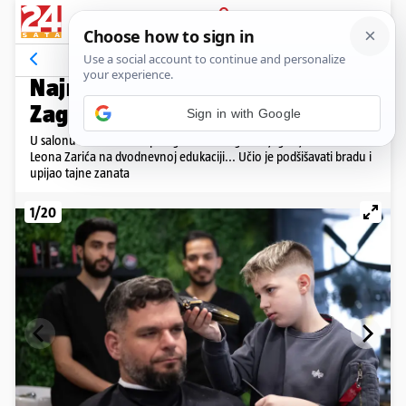
PRIJAVA
Galerija
Komentari
16
SNOVI SE OSTVARUJU
Najmlađi frizer Leon (13) je u
Zagrebu na praksi: 'Hvala vam!'
U salonu Matru Head Spa ugostili su 13-godišnjeg Osječanina
Leona Zarića na dvodnevnoj edukaciji... Učio je podšišavati bradu i
upijao tajne zanata
1/20