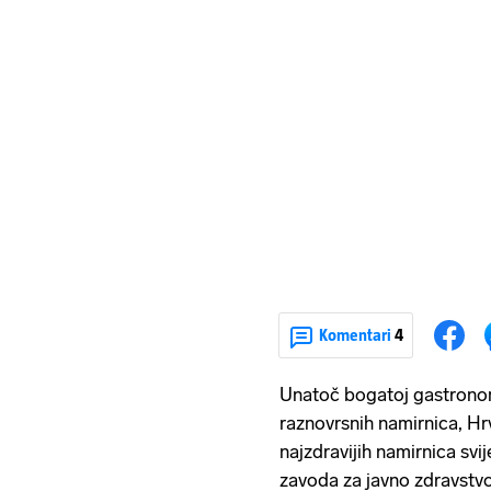
Komentari
4
Unatoč bogatoj gastronoms
raznovrsnih namirnica, H
najzdravijih namirnica sv
zavoda za javno zdravstvo