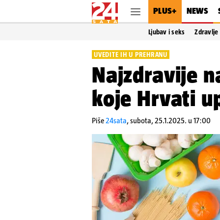
PLUS+
NEWS
Ljubav i seks
Zdravlje
UVEDITE IH U PREHRANU
Najzdravije n
koje Hrvati u
Piše
24sata
,
subota, 25.1.2025. u 17:00