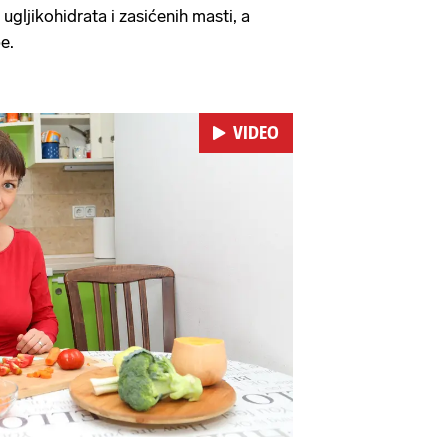
ugljikohidrata i zasićenih masti, a
e.
VIDEO
Pokretanje videa...