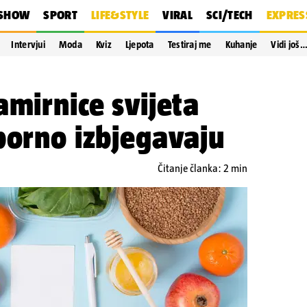
SHOW
SPORT
LIFE&STYLE
VIRAL
SCI/TECH
EXPRES
Intervjui
Moda
Kviz
Ljepota
Testiraj me
Kuhanje
Vidi još
amirnice svijeta
porno izbjegavaju
Čitanje članka: 2 min