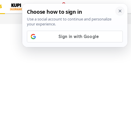
S
PRIJAVA
…