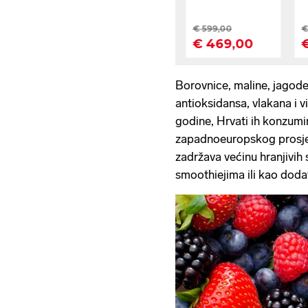
Borovnice, maline, jagode 
antioksidansa, vlakana i v
godine, Hrvati ih konzumi
zapadnoeuropskog prosje
zadržava većinu hranjivih 
smoothiejima ili kao dod