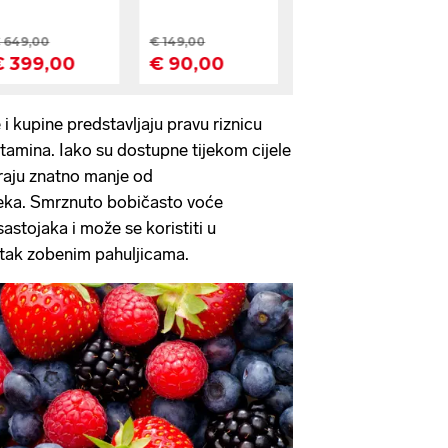
i kupine predstavljaju pravu riznicu
itamina. Iako su dostupne tijekom cijele
raju znatno manje od
ka. Smrznuto bobičasto voće
sastojaka i može se koristiti u
atak zobenim pahuljicama.