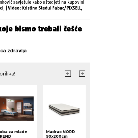
nković savjetuje kako uštedjeti na kupovini
elj
| Video: Kristina Stedul Fabac/PIXSELL,
oje bismo trebali češće
ca zdravlja