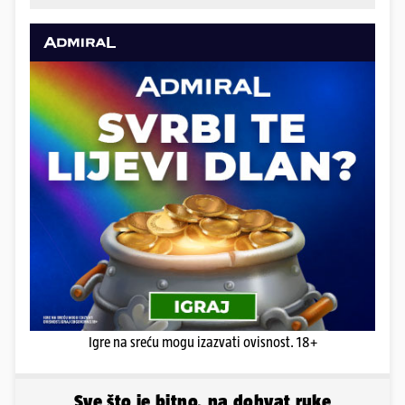
sedamdesetih godina. U Dalmaciji ih se naziva i
rebatinke, a to dolazi od talijanske riječi za
zakovicu (tal. rebbio).
Igre na sreću mogu izazvati ovisnost. 18+
Sve što je bitno, na dohvat ruke