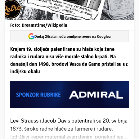
Foto: Dreamstime/Wikipedia
Dodaj 24sata među omiljene izvore na Googleu
Krajem 19. stoljeća patentirane su hlače koje žene
radnika i rudara nisu više morale stalno krpati. Na
današnji dan 1498. brodovi Vasca da Game pristali su uz
indijsku obalu
Levi Strauss i Jacob Davis patentirali su 20. svibnja
1873. široke radne hlače za farmere i rudare.
Izdržljivi keper materijal zvan denim, ponekad jeans