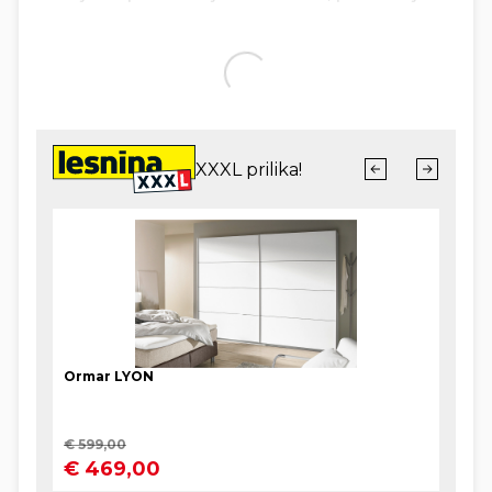
ili dungaree, postojao je i prije, no potreba za
čvrstom radnom odjećom koja se neće tako lako
parati nagnala je Straussa, njemačkog Židova koji
je stigao pedesetih godina 19. stoljeća u Ameriku
kao trgovac tekstilnih potrepština, da napravi
odjeću koju žene radnika neće morati stalno krpati.
Ideja Straussova klijenta Jacoba Davisa da se
stave bakrene zakovice na hlače kako bi bile jače
rezultirala je trapericama kakve danas poznamo.
Ubrzo su ih nosile nosile i žene i djeca, i stari i
mladi. Otkad su se pojavile, traperice su obilježile
sve društvene pokrete 20. stoljeća. James Dean ih
je proslavio u filmu "Buntovnik bez razloga" 1955.,
a danas su općeprihvaćeni trendi komad svih
generacija. Hrvatsko ime dobile su prema
traperima, lovcima na krznaše. Oni su obilježili
westerne koje su gutali svi Europljani