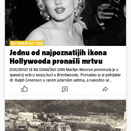
NA DANAŠNJI DAN
Jednu od najpoznatijih ikona
Hollywooda pronašli mrtvu
DOGODILO SE NA DANAŠNJI DAN Marilyn Monroe preminula je u
spavaćoj sobi u svojoj kući u Brentwoodu. Pronašao ju je psihijatar
dr. Ralph Greenson u ranim jutarnjim satima, a navodno se
predozirala