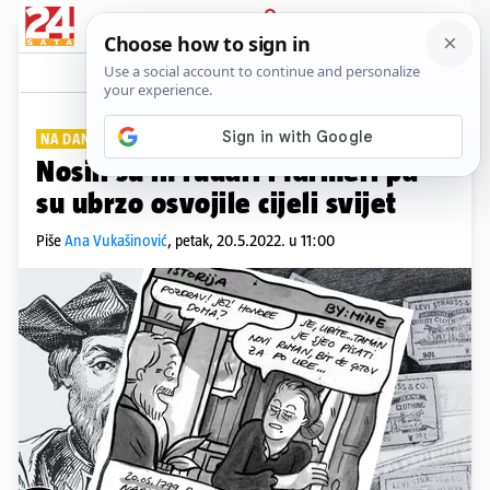
PRIJAVA
Lifestyle
Komentari
0
NA DANAŠNJI DAN
PLUS+
Nosili su ih rudari i farmeri pa
su ubrzo osvojile cijeli svijet
Piše
Ana Vukašinović
,
petak, 20.5.2022. u 11:00