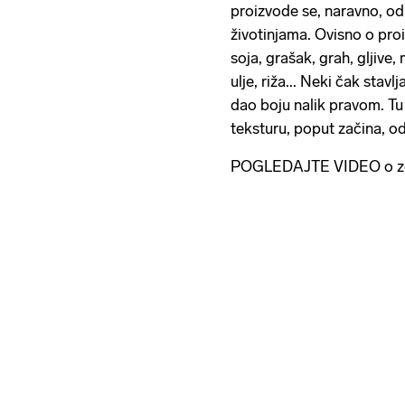
proizvode se, naravno, od
životinjama. Ovisno o pro
soja, grašak, grah, gljive
ulje, riža... Neki čak stav
dao boju nalik pravom. Tu 
teksturu, poput začina, od
POGLEDAJTE VIDEO o zdr