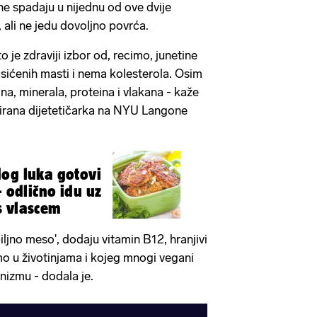
ne spadaju u nijednu od ove dvije
 ali ne jedu dovoljno povrća.
to je zdraviji izbor od, recimo, junetine
asićenih masti i nema kolesterola. Osim
ina, minerala, proteina i vlakana - kaže
trirana dijetetičarka na NYU Langone
og luka gotovi
- odlično idu uz
s vlascem
iljno meso', dodaju vitamin B12, hranjivi
mo u životinjama i kojeg mnogi vegani
nizmu - dodala je.