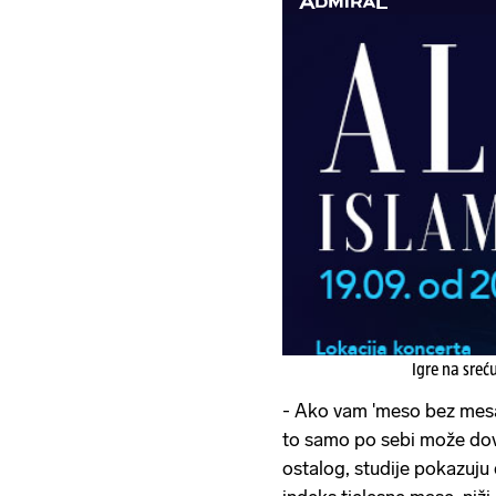
Igre na sreć
- Ako vam 'meso bez mesa'
to samo po sebi može dove
ostalog, studije pokazuju 