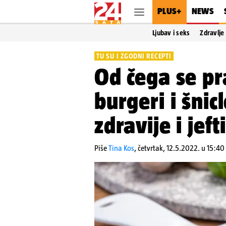
PLUS+
NEWS
Ljubav i seks
Zdravlje
TU SU I ZGODNI RECEPTI
Od čega se p
burgeri i šni
zdravije i jeft
Piše
Tina Kos
,
četvrtak, 12.5.2022. u 15:40