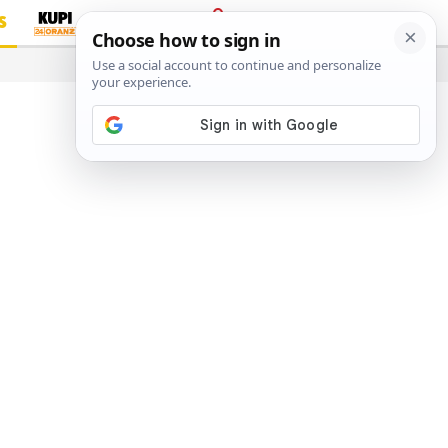
S
PRIJAVA
…