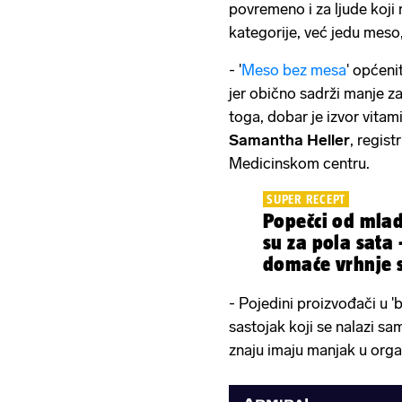
povremeno i za ljude koji 
kategorije, već jedu meso,
- '
Meso bez mesa
' općeni
jer obično sadrži manje z
toga, dobar je izvor vitam
Samantha Heller
, regis
Medicinskom centru.
SUPER RECEPT
Popečci od mlad
su za pola sata 
domaće vrhnje 
- Pojedini proizvođači u 'b
sastojak koji se nalazi sa
znaju imaju manjak u orga