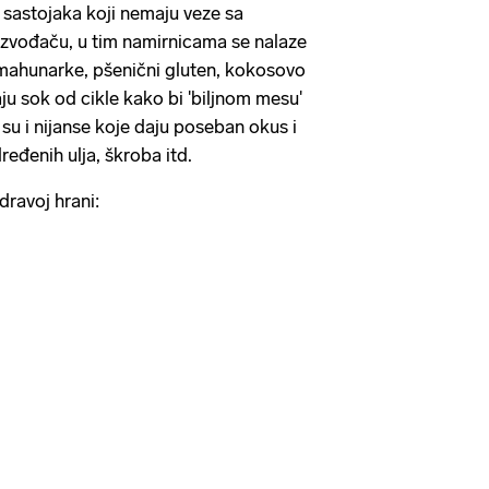
 sastojaka koji nemaju veze sa
izvođaču, u tim namirnicama se nalaze
, mahunarke, pšenični gluten, kokosovo
ljaju sok od cikle kako bi 'biljnom mesu'
su i nijanse koje daju poseban okus i
ređenih ulja, škroba itd.
avoj hrani: