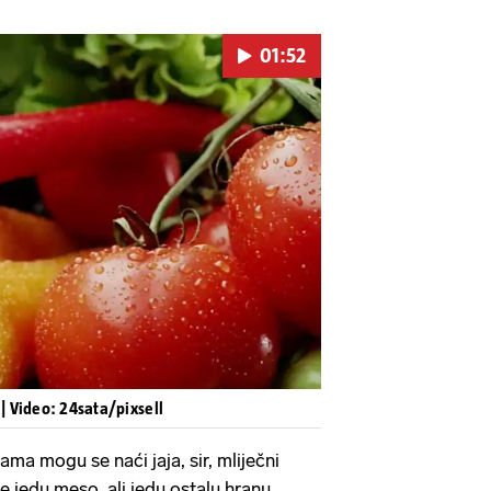
01:52
Pokretanje videa...
e
| Video: 24sata/pixsell
ama mogu se naći jaja, sir, mliječni
 ne jedu meso, ali jedu ostalu hranu