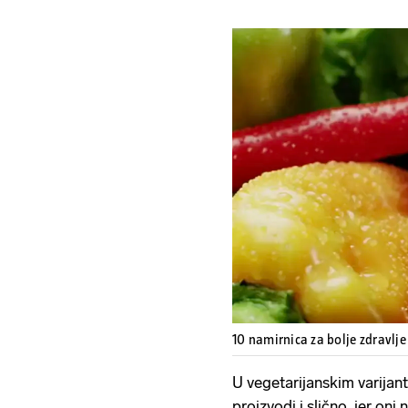
10 namirnica za bolje zdravlj
U vegetarijanskim varijant
proizvodi i slično, jer oni