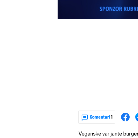
Komentari
1
Veganske varijante burgera