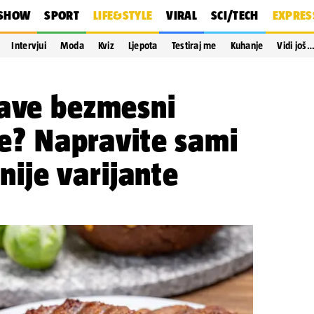
SHOW
SPORT
LIFE&STYLE
VIRAL
SCI/TECH
EXPRES
Intervjui
Moda
Kviz
Ljepota
Testiraj me
Kuhanje
Vidi još
rave bezmesni
cle? Napravite sami
inije varijante