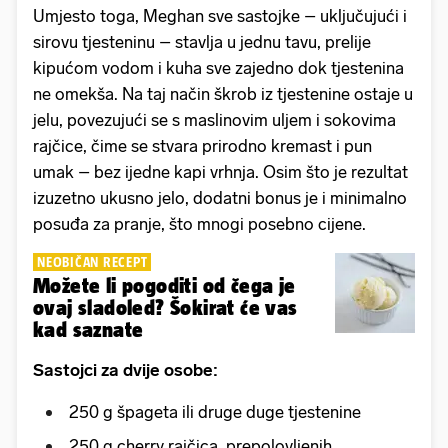
Umjesto toga, Meghan sve sastojke – uključujući i
sirovu tjesteninu – stavlja u jednu tavu, prelije
kipućom vodom i kuha sve zajedno dok tjestenina
ne omekša. Na taj način škrob iz tjestenine ostaje u
jelu, povezujući se s maslinovim uljem i sokovima
rajčice, čime se stvara prirodno kremast i pun
umak – bez ijedne kapi vrhnja. Osim što je rezultat
izuzetno ukusno jelo, dodatni bonus je i minimalno
posuđa za pranje, što mnogi posebno cijene.
NEOBIČAN RECEPT
Možete li pogoditi od čega je
ovaj sladoled? Šokirat će vas
kad saznate
Sastojci za dvije osobe:
250 g špageta ili druge duge tjestenine
250 g cherry rajčica, prepolovljenih