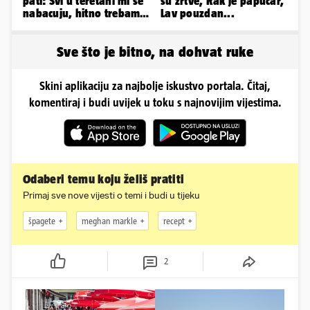
pati: Svi u teretani mi se
su žrtve, Rak je papučar,
nabacuju, hitno trebam
Lav pouzdan...
tjelohranitelja!
Sve što je bitno, na dohvat ruke
Skini aplikaciju za najbolje iskustvo portala. Čitaj,
komentiraj i budi uvijek u toku s najnovijim vijestima.
Odaberi temu koju želiš pratiti
Primaj sve nove vijesti o temi i budi u tijeku
špagete
meghan markle
recept
2