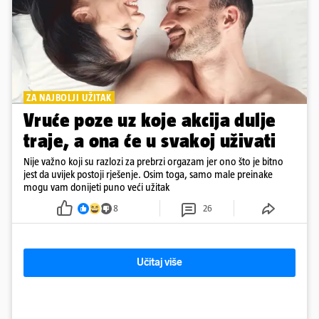
ZA NAJBOLJI UŽITAK
Vruće poze uz koje akcija dulje
traje, a ona će u svakoj uživati
Nije važno koji su razlozi za prebrzi orgazam jer ono što je bitno
jest da uvijek postoji rješenje. Osim toga, samo male preinake
mogu vam donijeti puno veći užitak
8
26
Učitaj više