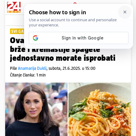
PRIJAVA
Lifestyle
Komentari
2
SVI GA HVALE
Ovaj recept Meghan Markle za
brže i kremastije špagete
jednostavno morate isprobati
Piše
Anamarija Dukši
,
subota, 21.6.2025. u 15:00
Čitanje članka: 1 min