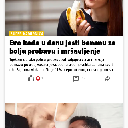
SUPER NAMIRNICA
Evo kada u danu jesti bananu za
bolju probavu i mršavljenje
Tijekom obroka potiču probavu zahvaljujući vlaknima koja
pomažu pokretljivosti crijeva. Jedna srednje velika banana sadrži
oko 3 grama vlakana, što je 11 % preporučenog dnevnog unosa
1
53