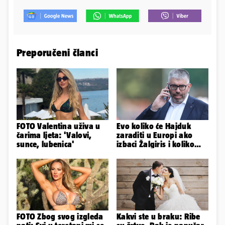
Preporučeni članci
FOTO Valentina uživa u
Evo koliko će Hajduk
čarima ljeta: 'Valovi,
zaraditi u Europi ako
sunce, lubenica'
izbaci Žalgiris i koliko
ako izbori ligašku fazu
FOTO Zbog svog izgleda
Kakvi ste u braku: Ribe