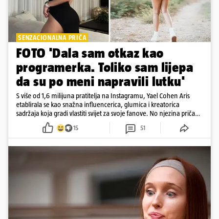
SENZACIONALNA PRIČA
FOTO 'Dala sam otkaz kao
programerka. Toliko sam lijepa
da su po meni napravili lutku'
S više od 1,6 milijuna pratitelja na Instagramu, Yael Cohen Aris
etablirala se kao snažna influencerica, glumica i kreatorica
sadržaja koja gradi vlastiti svijet za svoje fanove. No njezina priča
pokazuje da online slava dolazi i s neočekivanim izazovima
15
51