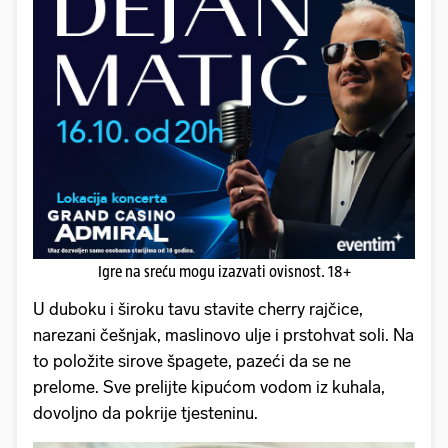
Igre na sreću mogu izazvati ovisnost. 18+
U duboku i široku tavu stavite cherry rajčice,
narezani češnjak, maslinovo ulje i prstohvat soli. Na
to položite sirove špagete, pazeći da se ne
prelome. Sve prelijte kipućom vodom iz kuhala,
dovoljno da pokrije tjesteninu.