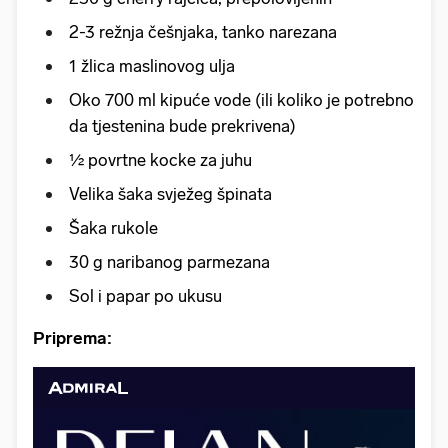
2-3 režnja češnjaka, tanko narezana
1 žlica maslinovog ulja
Oko 700 ml kipuće vode (ili koliko je potrebno
da tjestenina bude prekrivena)
½ povrtne kocke za juhu
Velika šaka svježeg špinata
Šaka rukole
30 g naribanog parmezana
Sol i papar po ukusu
Priprema: