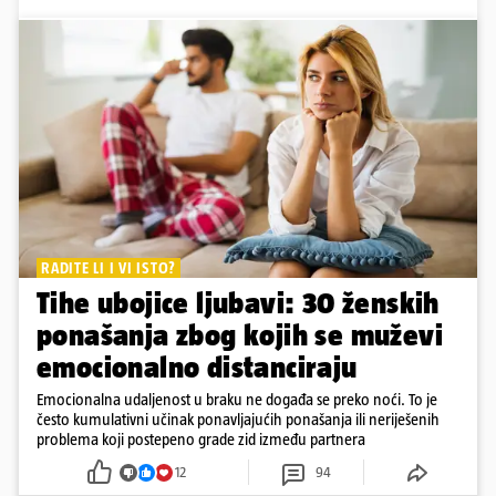
RADITE LI I VI ISTO?
Tihe ubojice ljubavi: 30 ženskih
ponašanja zbog kojih se muževi
emocionalno distanciraju
Emocionalna udaljenost u braku ne događa se preko noći. To je
često kumulativni učinak ponavljajućih ponašanja ili neriješenih
problema koji postepeno grade zid između partnera
12
94