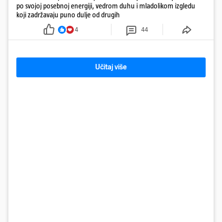
po svojoj posebnoj energiji, vedrom duhu i mladolikom izgledu
koji zadržavaju puno dulje od drugih
4
44
Učitaj više