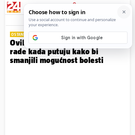
PRIJAVA
Galerija
Komentari
1
OSTANITE ZDRAVI
Ovih 12 stvari liječnici uvijek
rade kada putuju kako bi
smanjili mogućnost bolesti