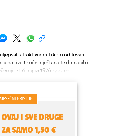
uljepšali atraktivnom Trkom od tovari,
mila na rivu tisuće mještana te domaćih i
černji list 6. rujna 1976. godine.
i bili podvrgnuti strogom veterinarskom
opinga od ljutih paprika", a nakon toga
ridesetak sudionika "Magarijade". Bilo je
vari pretvori u turističku atrakciju i da
 na vodi.