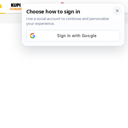
S
PRIJAVA
…