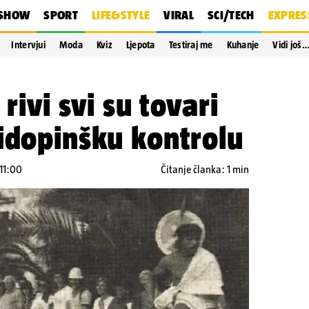
SHOW
SPORT
LIFE&STYLE
VIRAL
SCI/TECH
EXPRES
Intervjui
Moda
Kviz
Ljepota
Testiraj me
Kuhanje
Vidi još
 rivi svi su tovari
idopinšku kontrolu
 11:00
Čitanje članka: 1 min