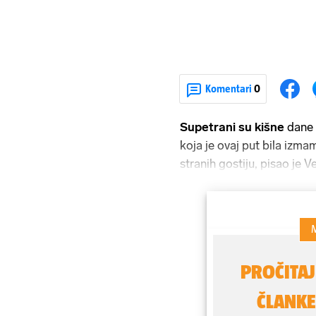
Komentari
0
Supetrani su kišne
dane 
koja je ovaj put bila izma
stranih gostiju, pisao je Ve
Najprije su jahači i tovar
pregledu, da ne bi bilo "d
su gledatelji pozdravili t
prijedloga da se Trka od to
joj dodaju neka natjecanja