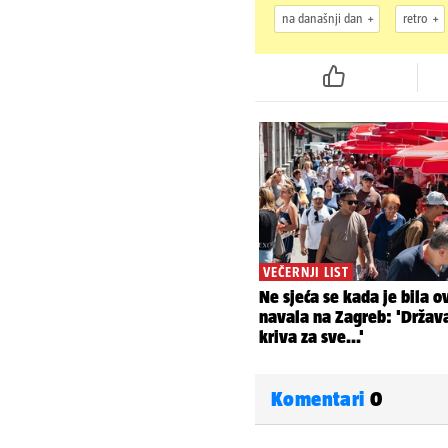
na današnji dan
retro
Komentari
0