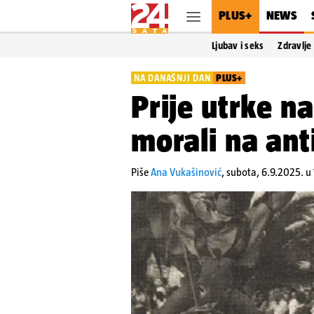
PLUS+
NEWS
Ljubav i seks
Zdravlje
NA DANAŠNJI DAN
PLUS+
Prije utrke na
morali na ant
Piše
Ana Vukašinović
,
subota, 6.9.2025. u