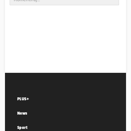
PLUS+
News
Sport