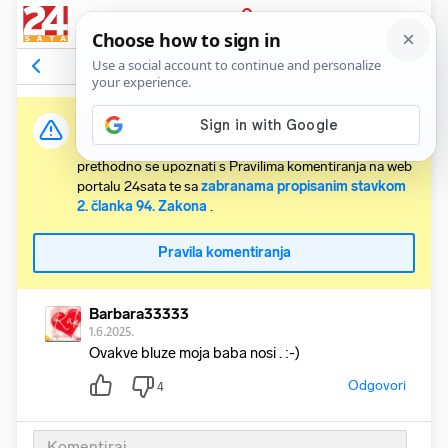
PRIJAVA
Komentari
1
Relevantni
Važna obavijest:
Svaki korisnik koji želi komentirati članke obvezan je
prethodno se upoznati s Pravilima komentiranja na web
portalu 24sata te sa
zabranama propisanim stavkom
2. članka 94. Zakona
.
Pravila komentiranja
Barbara33333
1.6.2025.
Ovakve bluze moja baba nosi . :-)
Odgovori
4