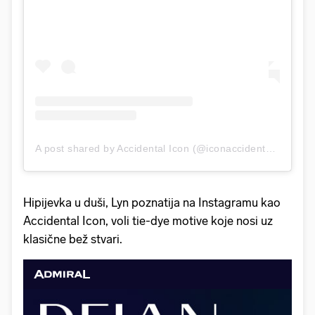
A post shared by Accidental Icon (@iconaccidental)
on
Aug
Hipijevka u duši, Lyn poznatija na Instagramu kao
Accidental Icon, voli tie-dye motive koje nosi uz
klasične bež stvari.