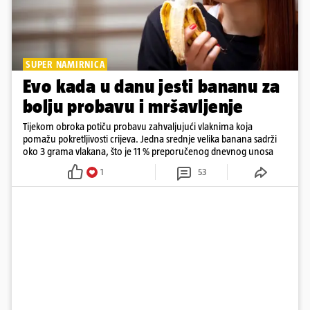
SUPER NAMIRNICA
Evo kada u danu jesti bananu za
bolju probavu i mršavljenje
Tijekom obroka potiču probavu zahvaljujući vlaknima koja
pomažu pokretljivosti crijeva. Jedna srednje velika banana sadrži
oko 3 grama vlakana, što je 11 % preporučenog dnevnog unosa
1
53