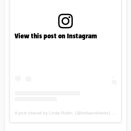
View this post on Instagram
A post shared by Linda Rodin. (@lindaandwinks)
on
Mar 9