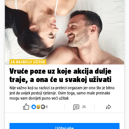
ZA NAJBOLJI UŽITAK
Vruće poze uz koje akcija dulje
traje, a ona će u svakoj uživati
Nije važno koji su razlozi za prebrzi orgazam jer ono što je bitno
jest da uvijek postoji rješenje. Osim toga, samo male preinake
mogu vam donijeti puno veći užitak
8
26
Učitaj više