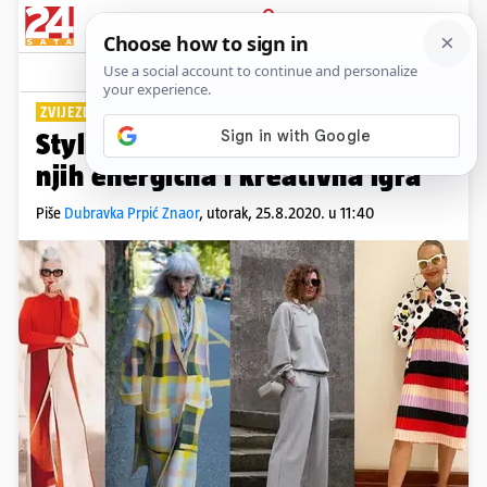
PRIJAVA
Lifestyle
Komentari
0
ZVIJEZDE INSTAGRAMA
Stylish seniorke: Moda je za
njih energična i kreativna igra
Piše
Dubravka Prpić Znaor
,
utorak, 25.8.2020. u 11:40