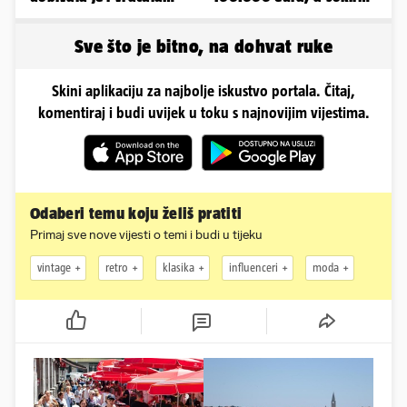
kilograme: 'Brutalno me
ga mail od Bookinga
tukao šakama'
Sve što je bitno, na dohvat ruke
Skini aplikaciju za najbolje iskustvo portala. Čitaj,
komentiraj i budi uvijek u toku s najnovijim vijestima.
Odaberi temu koju želiš pratiti
Primaj sve nove vijesti o temi i budi u tijeku
vintage
retro
klasika
influenceri
moda