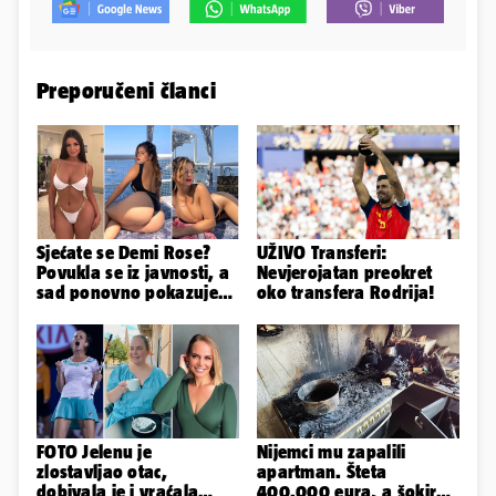
Preporučeni članci
Sjećate se Demi Rose?
UŽIVO Transferi:
Povukla se iz javnosti, a
Nevjerojatan preokret
sad ponovno pokazuje
oko transfera Rodrija!
obline. Ovako izgleda
FOTO Jelenu je
Nijemci mu zapalili
zlostavljao otac,
apartman. Šteta
dobivala je i vraćala
400.000 eura, a šokirao