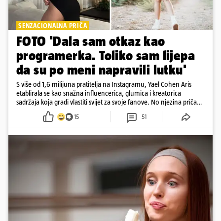
SENZACIONALNA PRIČA
FOTO 'Dala sam otkaz kao
programerka. Toliko sam lijepa
da su po meni napravili lutku'
S više od 1,6 milijuna pratitelja na Instagramu, Yael Cohen Aris
etablirala se kao snažna influencerica, glumica i kreatorica
sadržaja koja gradi vlastiti svijet za svoje fanove. No njezina priča
pokazuje da online slava dolazi i s neočekivanim izazovima
15
51