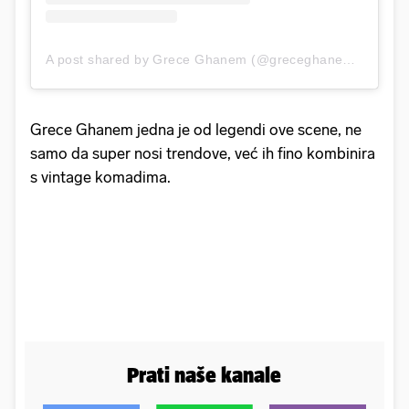
A post shared by Grece Ghanem (@greceghanem)
on
Aug
Grece Ghanem jedna je od legendi ove scene, ne
samo da super nosi trendove, već ih fino kombinira
s vintage komadima.
Prati naše kanale