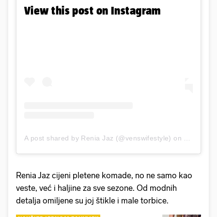
View this post on Instagram
A post shared by Renia Jaz (@venswifestyle)
on
Aug 10, 2
Renia Jaz cijeni pletene komade, no ne samo kao
veste, već i haljine za sve sezone. Od modnih
detalja omiljene su joj štikle i male torbice.