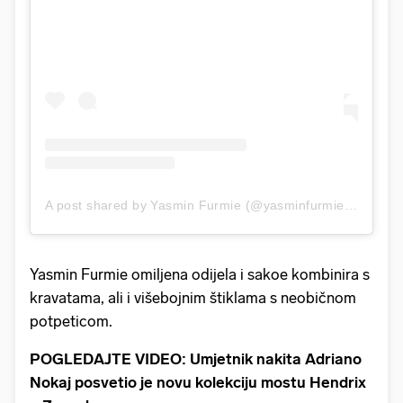
A post shared by Yasmin Furmie (@yasminfurmie)
on
Apr 
Yasmin Furmie omiljena odijela i sakoe kombinira s
kravatama, ali i višebojnim štiklama s neobičnom
potpeticom.
POGLEDAJTE VIDEO: Umjetnik nakita Adriano
Nokaj posvetio je novu kolekciju mostu Hendrix