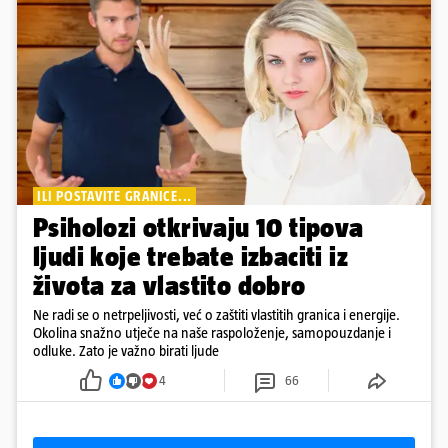
ILI POSTAVITE GRANICE...
Psiholozi otkrivaju 10 tipova
ljudi koje trebate izbaciti iz
života za vlastito dobro
Ne radi se o netrpeljivosti, već o zaštiti vlastitih granica i energije.
Okolina snažno utječe na naše raspoloženje, samopouzdanje i
odluke. Zato je važno birati ljude
4
66