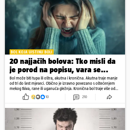
BOL KOJA UISTINU BOLI
20 najjačih bolova: Tko misli da
je porod na popisu, vara se...
Bol može biti tupa ili oštra, akutna i kronična. Akutna traje manje
od tri do šest mjeseci. Obično je izravno povezano s oštećenjem
mekog tkiva, rane ili uganuća gležnja. Kronična bol traje više od
šest mjeseci
10
210