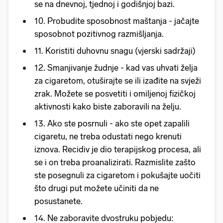
se na dnevnoj, tjednoj i godišnjoj bazi.
10. Probudite sposobnost maštanja - jačajte
sposobnot pozitivnog razmišljanja.
11. Koristiti duhovnu snagu (vjerski sadržaji)
12. Smanjivanje žudnje - kad vas uhvati želja
za cigaretom, otuširajte se ili izađite na svježi
zrak. Možete se posvetiti i omiljenoj fizičkoj
aktivnosti kako biste zaboravili na želju.
13. Ako ste posrnuli - ako ste opet zapalili
cigaretu, ne treba odustati nego krenuti
iznova. Recidiv je dio terapijskog procesa, ali
se i on treba proanalizirati. Razmislite zašto
ste posegnuli za cigaretom i pokušajte uočiti
što drugi put možete učiniti da ne
posustanete.
14. Ne zaboravite dvostruku pobjedu: