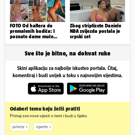
FOTO Od haltera do
Zbog striptizete Daniele
premalenih badića: I
NBA zvijezda postala je
poznate dame muče
srpski zet
vrućine, evo kako su
pozirale
Sve što je bitno, na dohvat ruke
Skini aplikaciju za najbolje iskustvo portala. Čitaj,
komentiraj i budi uvijek u toku s najnovijim vijestima.
Odaberi temu koju želiš pratiti
Primaj sve nove vijesti o temi i budi u tijeku
pušenje
cigarete