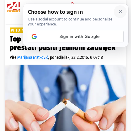
PRIJAVA
Lifestyle
Komentari
91
VI TO MOŽETE
Top 15 najboljih savjeta kako
prestati pušiti jednom zauvijek
Piše
Marijana Matković
,
ponedjeljak, 22.2.2016. u 07:18