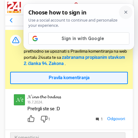
PRIJAVA
Komentari
2
Relevantni
Važna obavijest:
Svaki korisnik koji želi komentirati članke obvezan je
prethodno se upoznati s Pravilima komentiranja na web
portalu 24sata te sa
zabranama propisanim stavkom
2. članka 94. Zakona
.
Pravila komentiranja
𝓝𝓲𝓷𝓪 𝓽𝓱𝓮 𝓫𝓪𝓭𝓪𝓼𝓼
𝓝𝓽
16.7.2024.
Pretrgli ste se :D
Odgovori
1
1