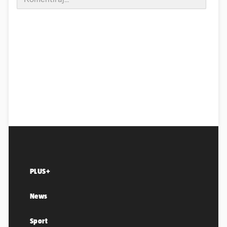
PLUS+
News
Sport