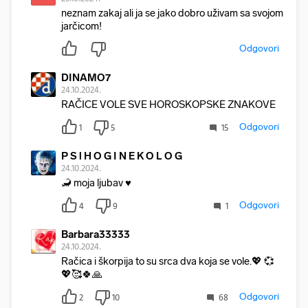
neznam zakaj ali ja se jako dobro uživam sa svojom
jarčicom!
Odgovori
DINAMO7
24.10.2024.
RAČICE VOLE SVE HOROSKOPSKE ZNAKOVE
Odgovori
1
5
15
P S l H O G I N E K O L O G
24.10.2024.
🦂 moja ljubav ♥️
Odgovori
4
9
1
Barbara33333
24.10.2024.
Račica i škorpija to su srca dva koja se vole.💖 💞
💖🥰🍀🙏
Odgovori
2
10
68