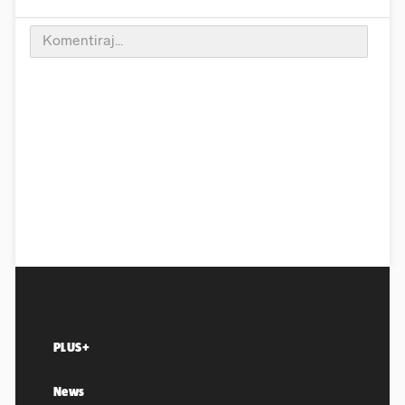
PLUS+
News