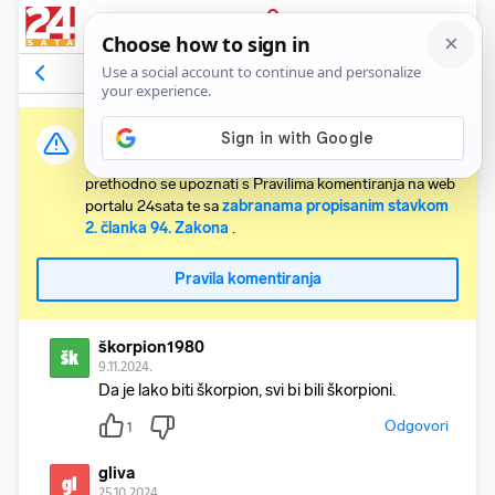
PRIJAVA
Komentari
89
Relevantni
Važna obavijest:
Svaki korisnik koji želi komentirati članke obvezan je
prethodno se upoznati s Pravilima komentiranja na web
portalu 24sata te sa
zabranama propisanim stavkom
2. članka 94. Zakona
.
Pravila komentiranja
škorpion1980
šk
9.11.2024.
Da je lako biti škorpion, svi bi bili škorpioni.
Odgovori
1
gliva
gl
25.10.2024.