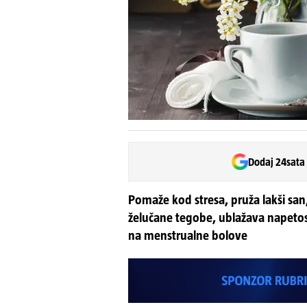
Dodaj 24sata
Pomaže kod stresa, pruža lakši san
želučane tegobe, ublažava napetost
na menstrualne bolove