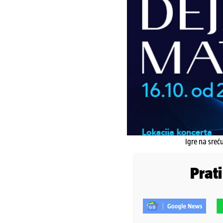
Igre na sreć
Prat