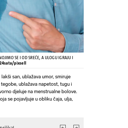
Pokretanje videa...
NOJIMO SE I OD SREĆE, A ULOGU IGRAJU I
 24sata/pixsell
lakši san, ublažava umor, smiruje
 tegobe, ublažava napetost, tugu i
vorno djeluje na menstrualne bolove.
a se pojavljuje u obliku čaja, ulja,