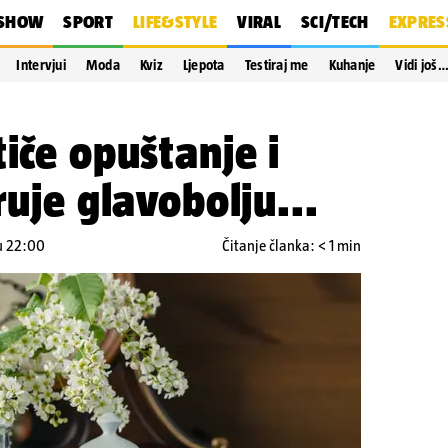
SHOW
SPORT
LIFE&STYLE
VIRAL
SCI/TECH
EXPRES
Intervjui
Moda
Kviz
Ljepota
Testiraj me
Kuhanje
Vidi još
tiče opuštanje i
ruje glavobolju...
 u 22:00
Čitanje članka: < 1 min