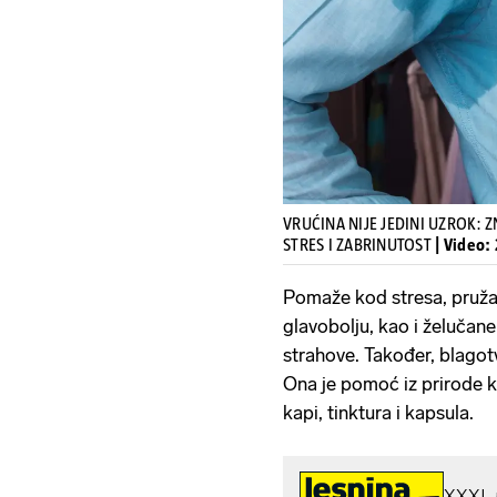
VRUĆINA NIJE JEDINI UZROK: Z
STRES I ZABRINUTOST
| Video:
Pomaže kod stresa, pruža 
glavobolju, kao i želučane
strahove. Također, blagot
Ona je pomoć iz prirode koj
kapi, tinktura i kapsula.