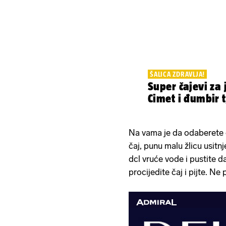
ŠALICA ZDRAVLJA!
Super čajevi za 
Cimet i đumbir 
Na vama je da odaberete 
čaj, punu malu žlicu usitnj
dcl vruće vode i pustite d
procijedite čaj i pijte. N