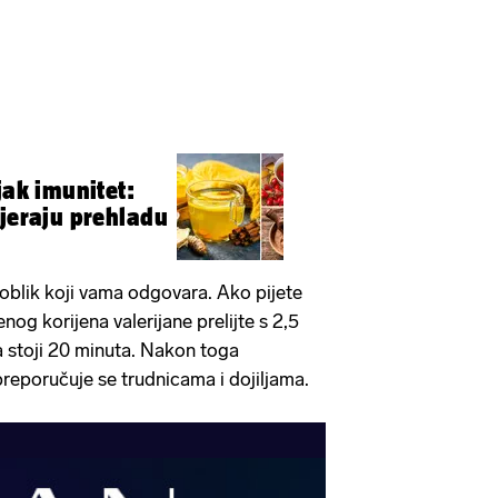
jak imunitet:
tjeraju prehladu
oblik koji vama odgovara. Ako pijete
enog korijena valerijane prelijte s 2,5
a stoji 20 minuta. Nakon toga
e preporučuje se trudnicama i dojiljama.