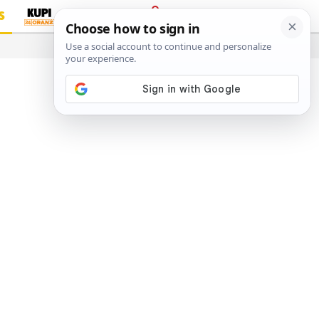
S
PRIJAVA
…