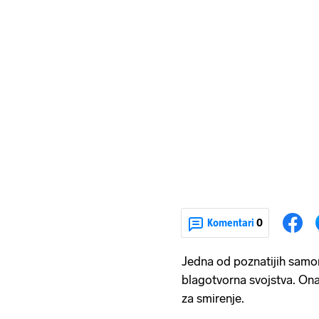
Komentari
0
Jedna od poznatijih samoni
blagotvorna svojstva. Ona
za smirenje.