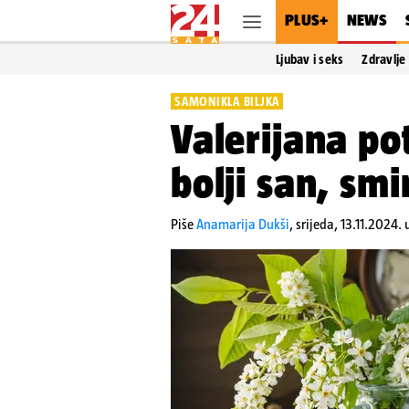
PLUS+
NEWS
Ljubav i seks
Zdravlje
SAMONIKLA BILJKA
Valerijana po
bolji san, smi
Piše
Anamarija Dukši
,
srijeda, 13.11.2024.