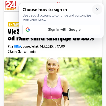
PRIJAVA
Lifestyle
Komentari
0
ZNAMO I KOLIKO TREBA VJEŽBATI
Vježbanje u odrasloj dobi rizik
od rane smrti smanjuje do 40%
Piše
HINA
,
ponedjeljak, 14.7.2025. u 17:00
Čitanje članka: 1 min