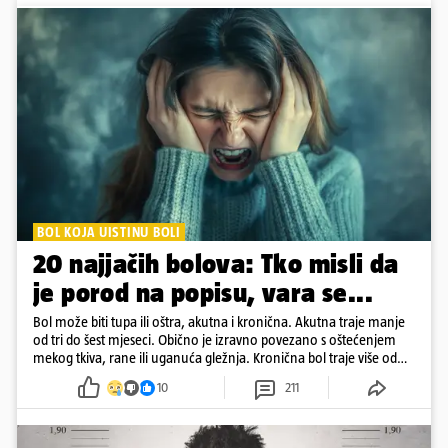
BOL KOJA UISTINU BOLI
20 najjačih bolova: Tko misli da
je porod na popisu, vara se...
Bol može biti tupa ili oštra, akutna i kronična. Akutna traje manje
od tri do šest mjeseci. Obično je izravno povezano s oštećenjem
mekog tkiva, rane ili uganuća gležnja. Kronična bol traje više od
šest mjeseci
10
211