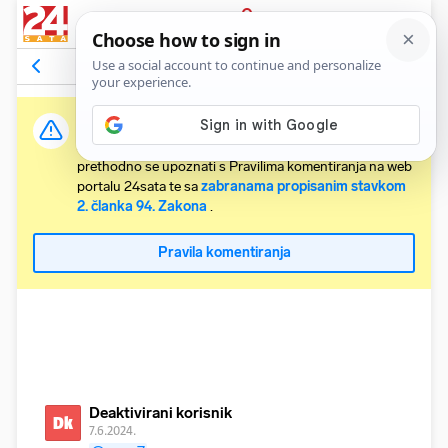
PRIJAVA
Komentari
1
Relevantni
Važna obavijest:
Svaki korisnik koji želi komentirati članke obvezan je
prethodno se upoznati s Pravilima komentiranja na web
portalu 24sata te sa
zabranama propisanim stavkom
2. članka 94. Zakona
.
Pravila komentiranja
Deaktivirani korisnik
Dk
7.6.2024.