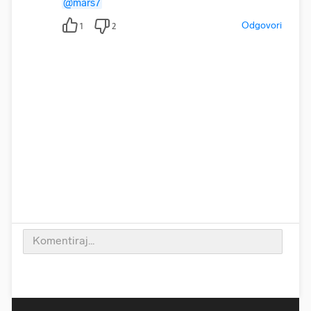
@mars7
Odgovori
1
2