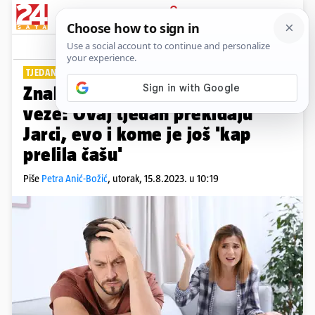
PRIJAVA
Lifestyle
Komentari
160
TJEDAN LJUBAVNIH PREKIDA
Znakovi kojima prijeti kraj
veze: Ovaj tjedan prekidaju
Jarci, evo i kome je još 'kap
prelila čašu'
Piše
Petra Anić-Božić
,
utorak, 15.8.2023. u 10:19