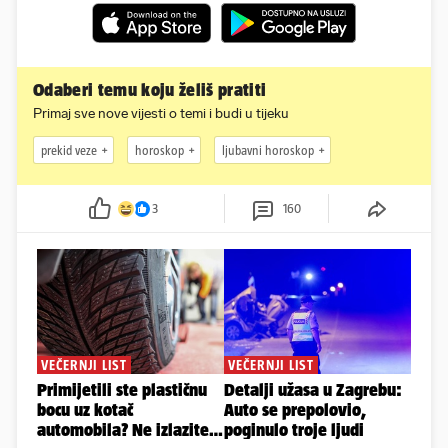
Odaberi temu koju želiš pratiti
Primaj sve nove vijesti o temi i budi u tijeku
prekid veze
horoskop
ljubavni horoskop
3
160