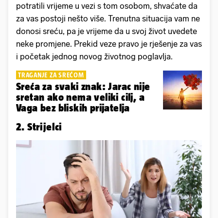
potratili vrijeme u vezi s tom osobom, shvaćate da
za vas postoji nešto više. Trenutna situacija vam ne
donosi sreću, pa je vrijeme da u svoj život uvedete
neke promjene. Prekid veze pravo je rješenje za vas
i početak jednog novog životnog poglavlja.
TRAGANJE ZA SREĆOM
Sreća za svaki znak: Jarac nije
sretan ako nema veliki cilj, a
Vaga bez bliskih prijatelja
2. Strijelci