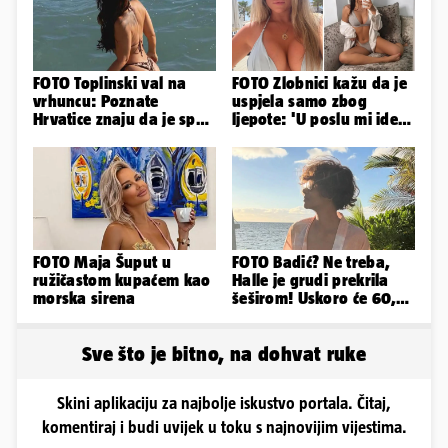
FOTO Toplinski val na
FOTO Zlobnici kažu da je
vrhuncu: Poznate
uspjela samo zbog
Hrvatice znaju da je spas
ljepote: 'U poslu mi ide
u minijaturnom bikiniju
jer imam strategiju'
FOTO Maja Šuput u
FOTO Badić? Ne treba,
ružičastom kupaćem kao
Halle je grudi prekrila
morska sirena
šeširom! Uskoro će 60,
ljetuje u golim izdanjima
Sve što je bitno, na dohvat ruke
Skini aplikaciju za najbolje iskustvo portala. Čitaj,
komentiraj i budi uvijek u toku s najnovijim vijestima.