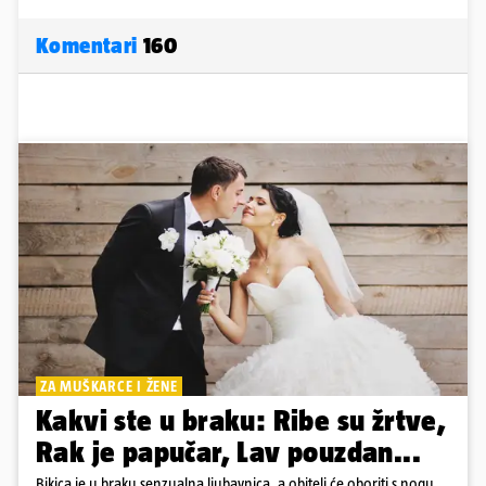
Komentari
160
ZA MUŠKARCE I ŽENE
Kakvi ste u braku: Ribe su žrtve,
Rak je papučar, Lav pouzdan...
Bikica je u braku senzualna ljubavnica, a obitelj će oboriti s nogu