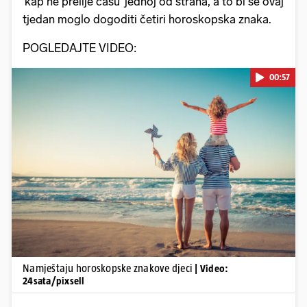
'kap ne prelije čašu' jednoj od strana, a to bi se ovaj
tjedan moglo dogoditi četiri horoskopska znaka.
POGLEDAJTE VIDEO:
00:57
Pokretanje videa...
Namještaju horoskopske znakove djeci
| Video:
24sata/pixsell