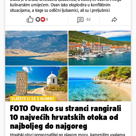
kulinarskim umijećem. Ovan lako eksplodira u konfliktnim
situacijama, a Vage su odlični ljubavnici, ali su i preljubnici
4
62
SLAŽETE LI SE S NJIMA?
FOTO Ovako su stranci rangirali
10 najvećih hrvatskih otoka od
najboljeg do najgoreg
Hrvatski otoci prepoznatljivi po plavom moru, kamenitim uvalama