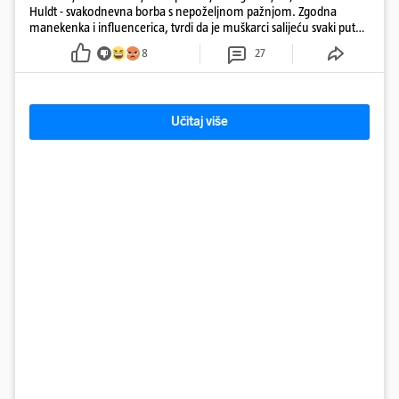
Huldt - svakodnevna borba s nepoželjnom pažnjom. Zgodna
manekenka i influencerica, tvrdi da je muškarci salijeću svaki put
kad dođe na trening
8
27
Učitaj više