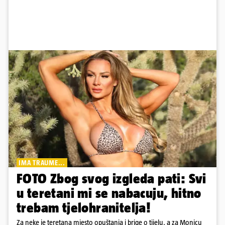
IMA TRAUME...
FOTO Zbog svog izgleda pati: Svi
u teretani mi se nabacuju, hitno
trebam tjelohranitelja!
Za neke je teretana mjesto opuštanja i brige o tijelu, a za Monicu