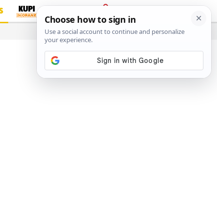
S
PRIJAVA
…