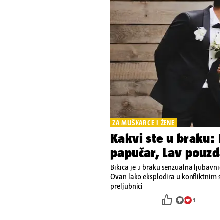
ZA MUŠKARCE I ŽENE
Kakvi ste u braku: 
papučar, Lav pouzd
Bikica je u braku senzualna ljubavni
Ovan lako eksplodira u konfliktnim si
preljubnici
4