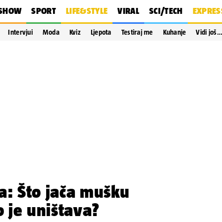
SHOW
SPORT
LIFE&STYLE
VIRAL
SCI/TECH
EXPRES
Intervjui
Moda
Kviz
Ljepota
Testiraj me
Kuhanje
Vidi još
a: Što jača mušku
o je uništava?