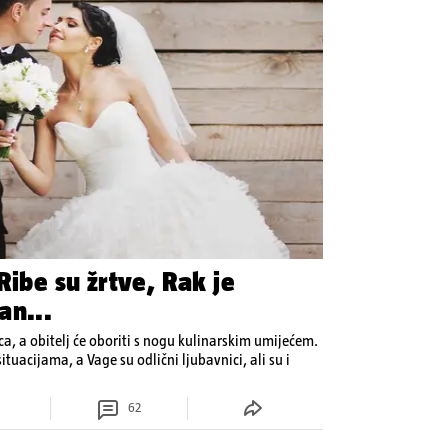
Ribe su žrtve, Rak je
an...
ca, a obitelj će oboriti s nogu kulinarskim umijećem.
tuacijama, a Vage su odlični ljubavnici, ali su i
62