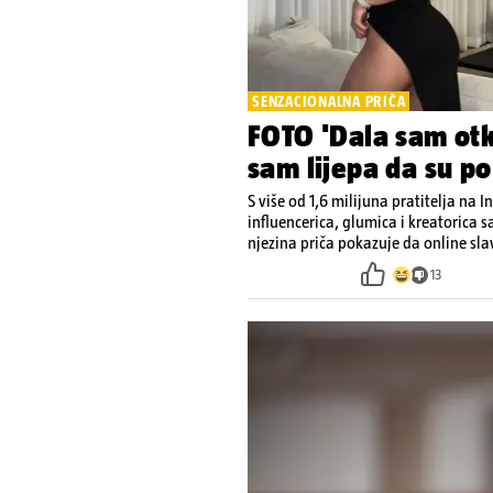
SENZACIONALNA PRIČA
FOTO 'Dala sam otk
sam lijepa da su po
S više od 1,6 milijuna pratitelja na 
influencerica, glumica i kreatorica sa
njezina priča pokazuje da online sl
13