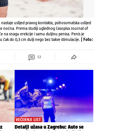
oja nastaje uslijed pravog kontakta, psihosomatska uslijed
 te noćna. Prema studiji uglednog časopisa Journal of
e na snagu erekcije i samu duljinu penisa. Penis je
u čak do 0,3 cm dulji nego bez takve stimulacije.
| Foto:
53