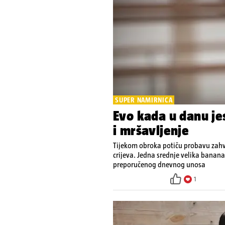
SUPER NAMIRNICA
Evo kada u danu je
i mršavljenje
Tijekom obroka potiču probavu zahv
crijeva. Jedna srednje velika banana
preporučenog dnevnog unosa
1