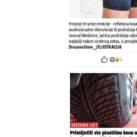
Postoje tri vrste erekcije - refleksna k
audiovizualne stimulacije ili podražaja
Sexual Medicine, jačina podražaja utječ
najdulji nakon oralnog seksa, u prosjek
Dreamstime_/ILUSTRACIJA
2