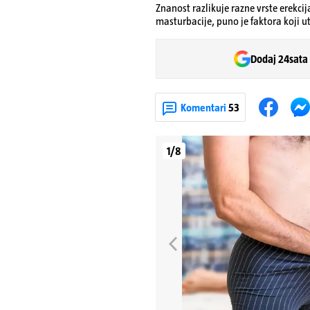
Znanost razlikuje razne vrste erekc
masturbacije, puno je faktora koji ut
Dodaj 24sata
Komentari
53
1/8