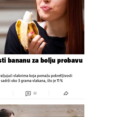
sti bananu za bolju probavu
aljujući vlaknima koja pomažu pokretljivosti
 sadrži oko 3 grama vlakana, što je 11 %
52