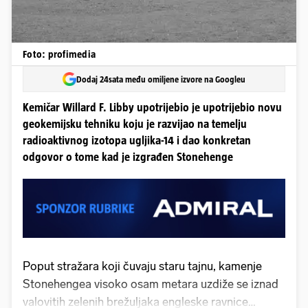
Foto: profimedia
Dodaj 24sata među omiljene izvore na Googleu
Kemičar Willard F. Libby upotrijebio je upotrijebio novu
geokemijsku tehniku koju je razvijao na temelju
radioaktivnog izotopa ugljika-14 i dao konkretan
odgovor o tome kad je izgrađen Stonehenge
Poput stražara koji čuvaju staru tajnu, kamenje
Stonehengea visoko osam metara uzdiže se iznad
valovitih zelenih brežuljaka engleske ravnice