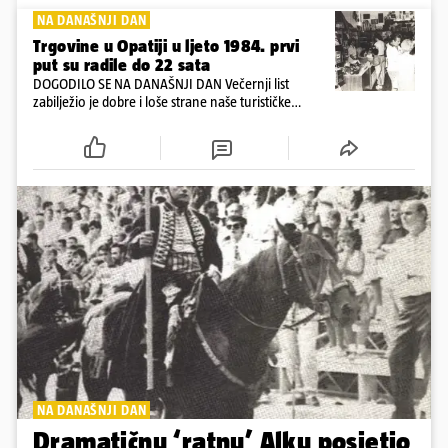
NA DANAŠNJI DAN
Trgovine u Opatiji u ljeto 1984. prvi
put su radile do 22 sata
DOGODILO SE NA DANAŠNJI DAN Večernji list
zabilježio je dobre i loše strane naše turističke
ponude u ljeto 1984. godine: Uz konobare koji
goste dočekuju s osmijehom u Puli, Opatija
produljila radno vrijeme trgovina
NA DANAŠNJI DAN
Dramatičnu ‘ratnu’ Alku posjetio