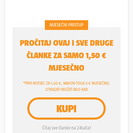
Salisbury. Podrijetlo, datum i svrha rasporeda
divovskih kamenja, smještenih oko 145 kilometara
zapadno od Londona, zbunjuju ljude tisućama
godina.