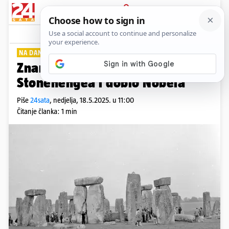
PRIJAVA
Lifestyle
Komentari
0
NA DANAŠNJI DAN
PLUS+
Znanstvenik odredio starost
Stonehengea i dobio Nobela
Piše
24sata
,
nedjelja, 18.5.2025. u 11:00
Čitanje članka: 1 min