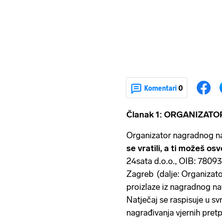
Komentari
0
Članak 1: ORGANIZATO
Organizator nagradnog n
se vratili, a ti možeš osv
24sata d.o.o., OIB: 7809
Zagreb (dalje: Organizator
proizlaze iz nagradnog na
Natječaj se raspisuje u s
nagrađivanja vjernih pretp