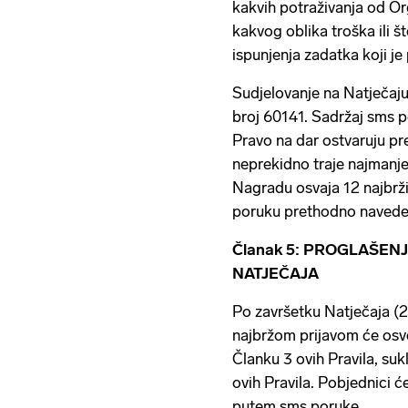
kakvih potraživanja od Or
kakvog oblika troška ili š
ispunjenja zadatka koji j
Sudjelovanje na Natječaju
broj 60141. Sadržaj sms p
Pravo na dar ostvaruju pre
neprekidno traje najmanj
Nagradu osvaja 12 najbrži
poruku prethodno navede
Članak 5: PROGLAŠE
NATJEČAJA
Po završetku Natječaja (2
najbržom prijavom će osvo
Članku 3 ovih Pravila, su
ovih Pravila. Pobjednici ć
putem sms poruke.