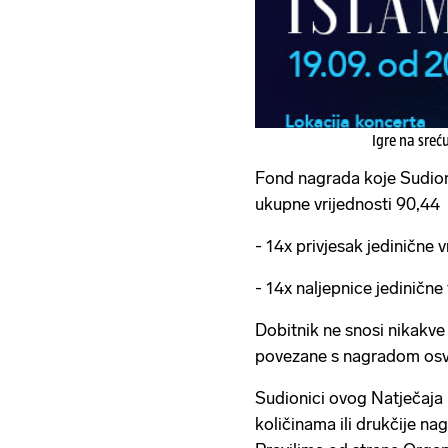
Igre na sreć
Fond nagrada koje Sudioni
ukupne vrijednosti 90,44 
- 14x privjesak jedinične v
- 14x naljepnice jedinične
Dobitnik ne snosi nikakve
povezane s nagradom os
Sudionici ovog Natječaja
količinama ili drukčije n