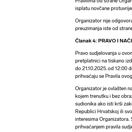
Pravilima od strane Organ
isplatu novčane protuvri
Organizator nije odgovor
preuzimanja iste od stra
Članak 4: PRAVO I NA
Pravo sudjelovanja u ov
pretplatnici na tiskano iz
do 21.10.2025. od 12:00 d
prihvaćaju se Pravila ovo
Organizator je ovlašten na
kojem trenutku i bez obraz
sudionika ako isti krši za
Republici Hrvatskoj ili sv
interesima Organizatora. 
prihvaćanjem pravila sudj