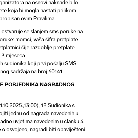
ganizatora na osnovi naknade bilo
tete koja bi mogla nastati prilikom
e propisan ovim Pravilima.
 ostvaruje se slanjem sms poruke na
oruke: momci, vaša šifra pretplate.
tplatnici čije razdoblje pretplate
e 3 mjeseca.
h sudionika koji prvi pošalju SMS
nog sadržaja na broj 60141.
NJE POBJEDNIKA NAGRADNOG
1.10.2025.,13:00), 12 Sudionika s
jiti jednu od nagrada navedenih u
kladno uvjetima navedenim u članku 4
e o osvojenoj nagradi biti obaviješteni