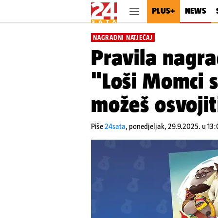
PLUS+
NEWS
NAGRADNI NATJEČAJ
Pravila nagra
"Loši Momci su
možeš osvojit
Piše
24sata
,
ponedjeljak, 29.9.2025. u 13