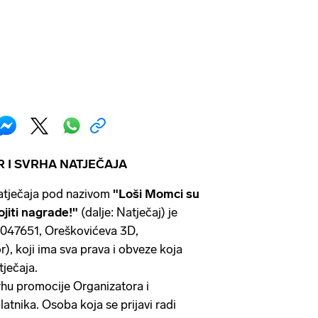
R I SVRHA NATJEČAJA
atječaja pod nazivom
"Loši Momci su
ojiti nagrade!"
(dalje: Natječaj) je
3047651, Oreškovićeva 3D,
), koji ima sva prava i obveze koja
tječaja.
vrhu promocije Organizatora i
latnika. Osoba koja se prijavi radi