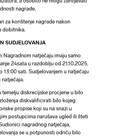
izatora, a osobito ne mogu zahtijevati
jednosti nagrade.
an za korištenje nagrade nakon
ne dobitnika.
ČIN SUDJELOVANJA
om Nagradnom natječaju imaju samo
danje 24sata u razdoblju od 21.10.2025.
o 13:00 sati. Sudjelovanjem u natječaju
g natječaja.
 temelju diskrecijske procjene u bilo
loženja diskvalificirati bilo kojeg
konske propise koji su na snazi u
ojim postupcima narušava ugled ili šteti
Sudionici nagradnog natječaja,
elovanja se u potpunosti odriču bilo