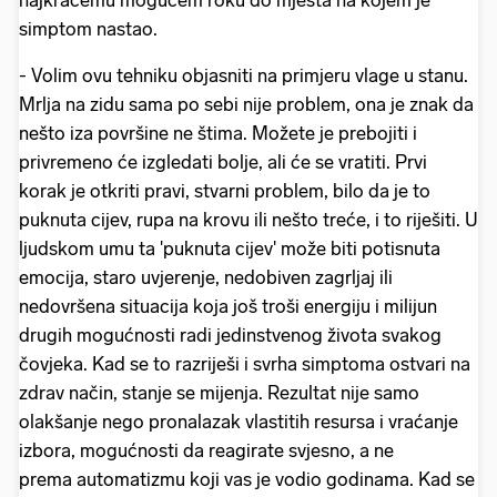
najkraćemu mogućem roku do mjesta na kojem je
simptom nastao.
- Volim ovu tehniku objasniti na primjeru vlage u stanu.
Mrlja na zidu sama po sebi nije problem, ona je znak da
nešto iza površine ne štima. Možete je prebojiti i
privremeno će izgledati bolje, ali će se vratiti. Prvi
korak je otkriti pravi, stvarni problem, bilo da je to
puknuta cijev, rupa na krovu ili nešto treće, i to riješiti. U
ljudskom umu ta 'puknuta cijev' može biti potisnuta
emocija, staro uvjerenje, nedobiven zagrljaj ili
nedovršena situacija koja još troši energiju i milijun
drugih mogućnosti radi jedinstvenog života svakog
čovjeka. Kad se to razriješi i svrha simptoma ostvari na
zdrav način, stanje se mijenja. Rezultat nije samo
olakšanje nego pronalazak vlastitih resursa i vraćanje
izbora, mogućnosti da reagirate svjesno, a ne
prema automatizmu koji vas je vodio godinama. Kad se