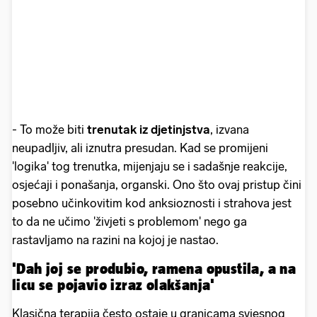
- To može biti
trenutak iz djetinjstva
, izvana
neupadljiv, ali iznutra presudan. Kad se promijeni
'logika' tog trenutka, mijenjaju se i sadašnje reakcije,
osjećaji i ponašanja, organski. Ono što ovaj pristup čini
posebno učinkovitim kod anksioznosti i strahova jest
to da ne učimo 'živjeti s problemom' nego ga
rastavljamo na razini na kojoj je nastao.
'Dah joj se produbio, ramena opustila, a na
licu se pojavio izraz olakšanja'
Klasična terapija često ostaje u granicama svjesnog