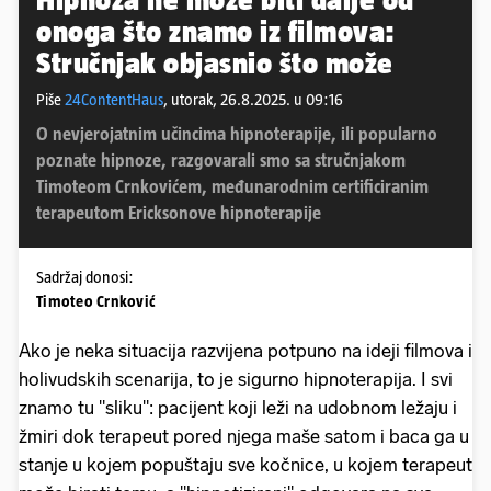
onoga što znamo iz filmova:
Stručnjak objasnio što može
Piše
24ContentHaus
,
utorak, 26.8.2025. u 09:16
O nevjerojatnim učincima hipnoterapije, ili popularno
poznate hipnoze, razgovarali smo sa stručnjakom
Timoteom Crnkovićem, međunarodnim certificiranim
terapeutom Ericksonove hipnoterapije
Sadržaj donosi:
Timoteo Crnković
Ako je neka situacija razvijena potpuno na ideji filmova i
holivudskih scenarija, to je sigurno hipnoterapija. I svi
znamo tu "sliku": pacijent koji leži na udobnom ležaju i
žmiri dok terapeut pored njega maše satom i baca ga u
stanje u kojem popuštaju sve kočnice, u kojem terapeut