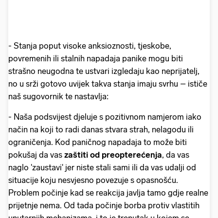
- Stanja poput visoke anksioznosti, tjeskobe,
povremenih ili stalnih napadaja panike mogu biti
strašno neugodna te ustvari izgledaju kao neprijatelj,
no u srži gotovo uvijek takva stanja imaju svrhu – ističe
naš sugovornik te nastavlja:
- Naša podsvijest djeluje s pozitivnom namjerom iako
način na koji to radi danas stvara strah, nelagodu ili
ograničenja. Kod paničnog napadaja to može biti
pokušaj da vas
zaštiti od preopterećenja
, da vas
naglo 'zaustavi' jer niste stali sami ili da vas udalji od
situacije koju nesvjesno povezuje s opasnošću.
Problem počinje kad se reakcija javlja tamo gdje realne
prijetnje nema. Od tada počinje borba protiv vlastitih
unutarnjih mehanizama, i to je trenutak u kojem se