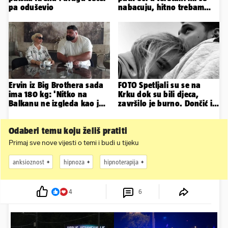
pa oduševio
nabacuju, hitno trebam
tjelohranitelja!
Ervin iz Big Brothera sada
FOTO Spetljali su se na
ima 180 kg: 'Nitko na
Krku dok su bili djeca,
Balkanu ne izgleda kao ja,
završilo je burno. Dončić i
stranci me hvale'
Anamaria u novoj fazi
Odaberi temu koju želiš pratiti
Primaj sve nove vijesti o temi i budi u tijeku
anksioznost
hipnoza
hipnoterapija
4
6