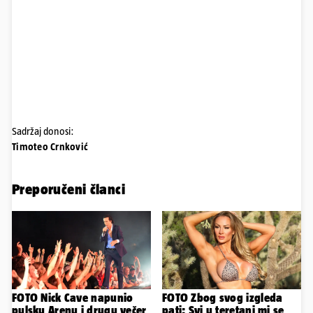
Sadržaj donosi:
Timoteo Crnković
Preporučeni članci
FOTO Nick Cave napunio
FOTO Zbog svog izgleda
pulsku Arenu i drugu večer
pati: Svi u teretani mi se