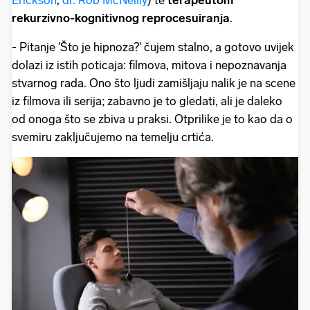
Erickson
,
dr. Rob McNeilly
) te
terapeutom
rekurzivno-kognitivnog reprocesuiranja
.
- Pitanje 'Što je hipnoza?' čujem stalno, a gotovo uvijek
dolazi iz istih poticaja: filmova, mitova i nepoznavanja
stvarnog rada. Ono što ljudi zamišljaju nalik je na scene
iz filmova ili serija; zabavno je to gledati, ali je daleko
od onoga što se zbiva u praksi. Otprilike je to kao da o
svemiru zaključujemo na temelju crtića.