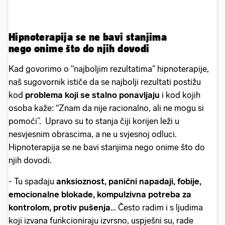
Hipnoterapija se ne bavi stanjima
nego onime što do njih dovodi
Kad govorimo o "najboljim rezultatima" hipnoterapije,
naš sugovornik ističe da se najbolji rezultati postižu
kod
problema koji se stalno ponavljaju
i kod kojih
osoba kaže: “Znam da nije racionalno, ali ne mogu si
pomoći”. Upravo su to stanja čiji korijen leži u
nesvjesnim obrascima, a ne u svjesnoj odluci.
Hipnoterapija se ne bavi stanjima nego onime što do
njih dovodi.
- Tu spadaju
anksioznost, panični napadaji, fobije,
emocionalne blokade, kompulzivna potreba za
kontrolom, protiv pušenja
… Često radim i s ljudima
koji izvana funkcioniraju izvrsno, uspješni su, rade