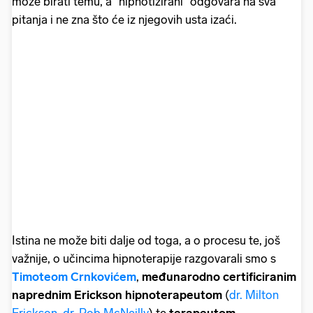
može birati temu, a "hipnotizirani" odgovara na sva
pitanja i ne zna što će iz njegovih usta izaći.
Istina ne može biti dalje od toga, a o procesu te, još
važnije, o učincima hipnoterapije razgovarali smo s
Timoteom Crnkovićem
,
međunarodno certificiranim
naprednim Erickson hipnoterapeutom
(
dr. Milton