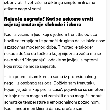
izbor vrati, život više ne diktiraju simptomi ili dane
etikete nego vi sami.
Najveća nagrada? Kad se nekome vrati
osjećaj unutarnje slobode i izbora
Kao i s većinom ljudi koji u jednom trenutku odluče
baviti se terapijom te pomoći drugima da se lakše nose
s izazovima modernog doba, Timoteo je također
nekada došao do točke u kojoj nije znao zašto mu se
neke stvari "događaju" i odakle se javljaju simptomi
koje nitko ne može smjestiti.
- Tim putem nisam krenuo samo iz profesionalnog
nego i iz osobnog razloga. Doživio sam trenutak u
kojem je jedna 'kap prelila čašu', pojavili su se simptomi
za koje nisam mogao ni zamisliti da su mogući, poput
somatske temperature s emocionalnom pozadinom.
Kao i mnogi moji klijenti danas, prošao sam