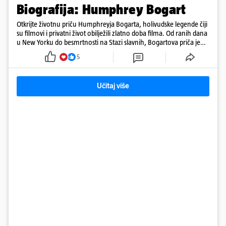
Biografija: Humphrey Bogart
Otkrijte životnu priču Humphreyja Bogarta, holivudske legende čiji
su filmovi i privatni život obilježili zlatno doba filma. Od ranih dana
u New Yorku do besmrtnosti na Stazi slavnih, Bogartova priča je
saga o borbi, ljubavi, buntovništvu i umjetnosti.
5
Učitaj više