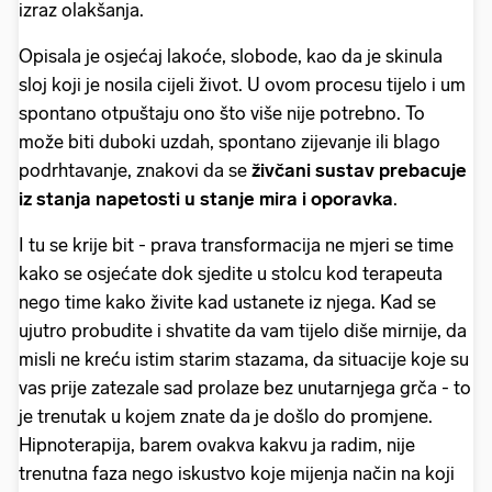
izraz olakšanja.
Opisala je osjećaj lakoće, slobode, kao da je skinula
sloj koji je nosila cijeli život. U ovom procesu tijelo i um
spontano otpuštaju ono što više nije potrebno. To
može biti duboki uzdah, spontano zijevanje ili blago
podrhtavanje, znakovi da se
živčani sustav prebacuje
iz stanja napetosti u stanje mira i oporavka
.
I tu se krije bit - prava transformacija ne mjeri se time
kako se osjećate dok sjedite u stolcu kod terapeuta
nego time kako živite kad ustanete iz njega. Kad se
ujutro probudite i shvatite da vam tijelo diše mirnije, da
misli ne kreću istim starim stazama, da situacije koje su
vas prije zatezale sad prolaze bez unutarnjega grča - to
je trenutak u kojem znate da je došlo do promjene.
Hipnoterapija, barem ovakva kakvu ja radim, nije
trenutna faza nego iskustvo koje mijenja način na koji