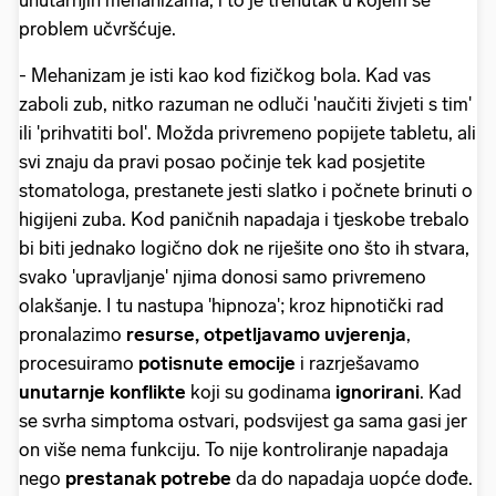
problem učvršćuje.
- Mehanizam je isti kao kod fizičkog bola. Kad vas
zaboli zub, nitko razuman ne odluči 'naučiti živjeti s tim'
ili 'prihvatiti bol'. Možda privremeno popijete tabletu, ali
svi znaju da pravi posao počinje tek kad posjetite
stomatologa, prestanete jesti slatko i počnete brinuti o
higijeni zuba. Kod paničnih napadaja i tjeskobe trebalo
bi biti jednako logično dok ne riješite ono što ih stvara,
svako 'upravljanje' njima donosi samo privremeno
olakšanje. I tu nastupa 'hipnoza'; kroz hipnotički rad
pronalazimo
resurse, otpetljavamo uvjerenja
,
procesuiramo
potisnute emocije
i razrješavamo
unutarnje konflikte
koji su godinama
ignorirani
. Kad
se svrha simptoma ostvari, podsvijest ga sama gasi jer
on više nema funkciju. To nije kontroliranje napadaja
nego
prestanak potrebe
da do napadaja uopće dođe.