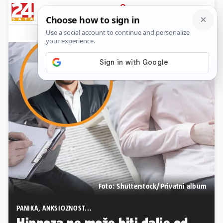
PRIJAVA
Native sadržaj
Komentari
6
Foto: Shutterstock/Privatni album
PANIKA, ANKSIOZNOST...
Hipnoza ne može biti dalje od