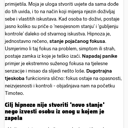
primijetila. Moja je uloga stvoriti uvjete da sama dođe
do tih uvida, i to na način koji mijenja njezin doživljaj
sebe i vlastitih iskustava. Kad osoba to doživi, postaje
jasno koliko su priče o 'nesvjesnom stanju' i 'gubljenju
kontrole' daleko od stvarnog iskustva. Hipnoza je,
jednostavno rečeno,
stanje pojačanog fokusa
.
Usmjerimo li taj fokus na problem, simptom ili strah,
postaje zamka iz koje je teško izaći.
Napadaj panike
primjer je ekstremno suženog fokusa na tjelesne
senzacije i misao da slijedi nešto loše.
Dugotrajna
tjeskoba
funkcionira slično: fokus ostaje na opasnosti,
neizvjesnosti i kontroli - objašnjava nam na početku
Timoteo.
Cilj hipnoze nije stvoriti 'novo stanje'
nego izvesti osobu iz onog u kojem je
zapela