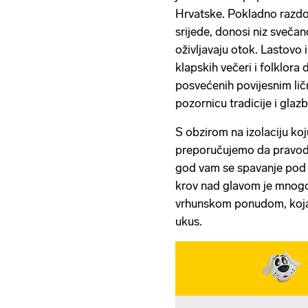
Hrvatske. Pokladno razdobl
srijede, donosi niz svečan
oživljavaju otok. Lastovo 
klapskih večeri i folklora 
posvećenih povijesnim lič
pozornicu tradicije i glaz
S obzirom na izolaciju ko
preporučujemo da pravodo
god vam se spavanje pod 
krov nad glavom je mnogo 
vrhunskom ponudom, koja 
ukus.