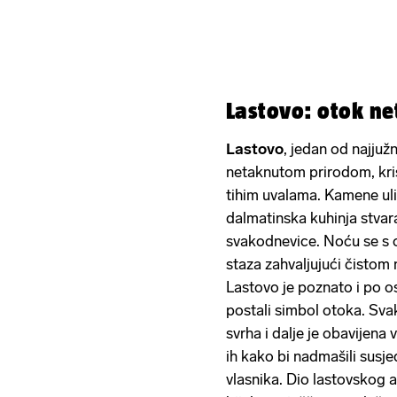
Lastovo: otok ne
Lastovo
, jedan od najjužn
netaknutom prirodom, kri
tihim uvalama. Kamene uli
dalmatinska kuhinja stvar
svakodnevice. Noću se s o
staza zahvaljujući čistom
Lastovo je poznato i po o
postali simbol otoka. Svak
svrha i dalje je obavijena 
ih kako bi nadmašili susje
vlasnika. Dio lastovskog a