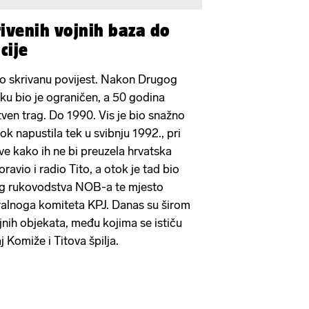
rivenih vojnih baza do
cije
go skrivanu povijest. Nakon Drugog
oku bio je ograničen, a 50 godina
stven trag. Do 1990. Vis je bio snažno
otok napustila tek u svibnju 1992., pri
ve kako ih ne bi preuzela hrvatska
ravio i radio Tito, a otok je tad bio
nog rukovodstva NOB-a te mjesto
ralnoga komiteta KPJ. Danas su širom
jnih objekata, među kojima se ističu
 Komiže i Titova špilja.