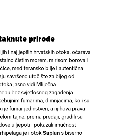
taknute prirode
ijih i najljepših hrvatskih otoka, očarava
stalno čistim morem, mirisom borova i
čice, mediteransko bilje i autentična
aju savršeno utočište za bijeg od
toka jasno vidi Mliječna
 nebu bez svjetlosnog zagađenja.
sebujnim fumarima, dimnjacima, koji su
i je fumar jedinstven, a njihova prava
velom tajne; prema predaji, gradili su
dove u ljepoti i pokazali imućnost
rhipelaga je i otok
Saplun
s biserno