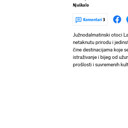
Njuškalo
Komentari
3
Južnodalmatinski otoci Las
netaknutu prirodu i jedins
čine destinacijama koje s
istraživanje i bijeg od už
prošlosti i suvremenih ku