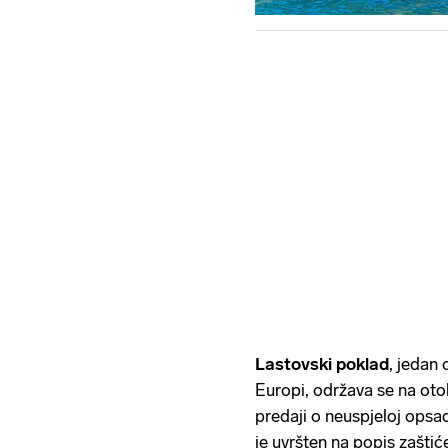
Lastovski poklad
, jedan 
Europi, održava se na oto
predaji o neuspjeloj opsad
je uvršten na popis zašti