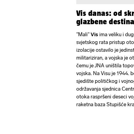
Vis danas: od sk
glazbene destina
"Mali"
Vis
ima veliku i du
svjetskog rata pristup ot
izolacije ostavilo je jedin
militariziran, a vojska je 
čemu je JNA uništila topo
vojska. Na Visu je 1944. bo
sjedište političkog i voj
održavanja sjednica Cent
otoka raspršeni deseci vo
raketna baza Stupišće kraj