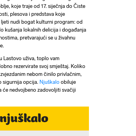
je, koje traje od 17. siječnja do Čiste
osti, plesova i predstava koje
i ljeti nudi bogat kulturni program: od
do kušanja lokalnih delicija i događanja
nostima, pretvarajući se u živahnu
be.
ju Lastovo uživa, toplo vam
bno rezervirate svoj smještaj. Koliko
zvjezdanim nebom činilo privlačnim,
sigurnija opcija.
Njuškalo
obiluje
će nedvojbeno zadovoljiti svačiji