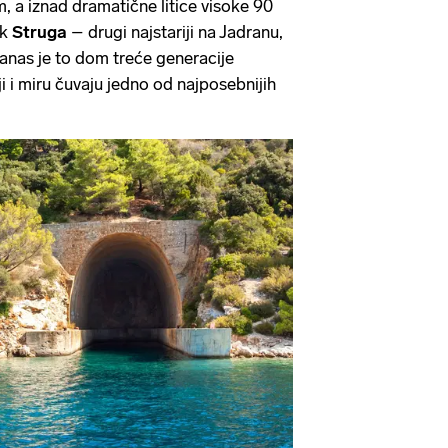
 a iznad dramatične litice visoke 90
ik
Struga
– drugi najstariji na Jadranu,
anas je to dom treće generacije
iji i miru čuvaju jedno od najposebnijih
.