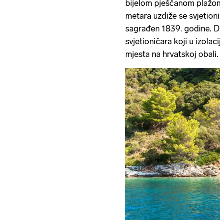
bijelom pješčanom plažom,
metara uzdiže se svjetion
sagrađen 1839. godine. D
svjetioničara koji u izolac
mjesta na hrvatskoj obali