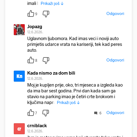
imali b
Prikaži još ↓
Odgovori
9
Jopazg
12.6.2026.
Uglavnom ljubomora. Kad imas veci i noviji auto
primjetis udarce vrata na kariseriji, tek kad peres
auto.
Odgovori
8
Kada nismo za dom bili
Kn
12.6.2026.
Moj je kupljen prije, oko, tri mjeseca a izgleda kao
da ima bar sest godina. Prvi dan kada sam ga
stavio na parking imao je četiri crte brokvom i
ključima napra
Prikaži još ↓
Odgovori
7
6
crniblack
cr
12.6.2026.