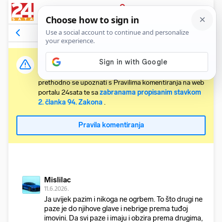
PRIJAVA
Komentari
25
Relevantni
Važna obavijest:
Svaki korisnik koji želi komentirati članke obvezan je
prethodno se upoznati s Pravilima komentiranja na web
portalu 24sata te sa
zabranama propisanim stavkom
2. članka 94. Zakona
.
Pravila komentiranja
Mislilac
11.6.2026.
Ja uvijek pazim i nikoga ne ogrbem. To što drugi ne
paze je do njihove glave i nebrige prema tuđoj
imovini. Da svi paze i imaju i obzira prema drugima,