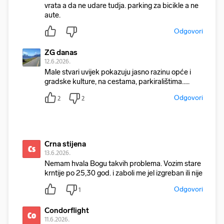
vrata a da ne udare tudja. parking za bicikle a ne
aute.
Odgovori
ZG danas
12.6.2026.
Male stvari uvijek pokazuju jasno razinu opće i
gradske kulture, na cestama, parkiralištima…..
Odgovori
2
2
Crna stijena
Cs
13.6.2026.
Nemam hvala Bogu takvih problema. Vozim stare
krntije po 25,30 god. i zaboli me jel izgreban ili nije
Odgovori
1
Condorflight
Co
11.6.2026.