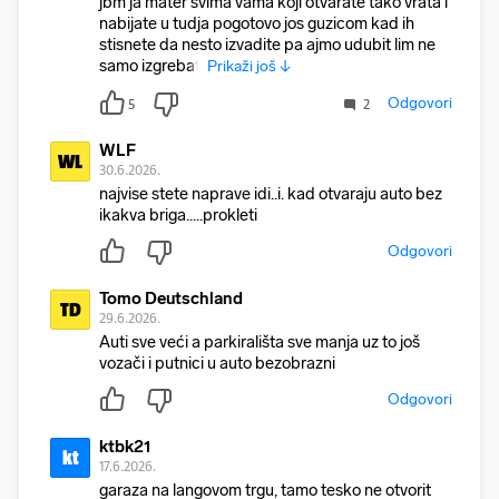
jbm ja mater svima vama koji otvarate tako vrata i
nabijate u tudja pogotovo jos guzicom kad ih
stisnete da nesto izvadite pa ajmo udubit lim ne
samo izgrebat.
Prikaži još ↓
Odgovori
5
2
WLF
WL
30.6.2026.
najvise stete naprave idi..i. kad otvaraju auto bez
ikakva briga.....prokleti
Odgovori
Tomo Deutschland
TD
29.6.2026.
Auti sve veći a parkirališta sve manja uz to još
vozači i putnici u auto bezobrazni
Odgovori
ktbk21
kt
17.6.2026.
garaza na langovom trgu, tamo tesko ne otvorit