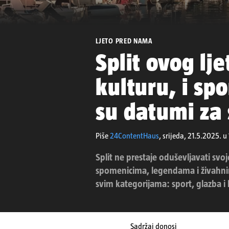
LJETO PRED NAMA
Split ovog lj
kulturu, i spo
su datumi za
Piše
24ContentHaus
,
srijeda, 21.5.2025. u
Split ne prestaje oduševljavati svo
spomenicima, legendama i živahn
svim kategorijama: sport, glazba i 
Sadržaj donosi