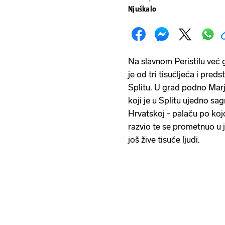
Njuškalo
Na slavnom Peristilu već 
je od tri tisućljeća i preds
Splitu. U grad podno Marj
koji je u Splitu ujedno s
Hrvatskoj - palaču po kojo
razvio te se prometnuo u j
još žive tisuće ljudi.