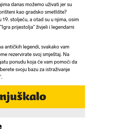
u njima danas možemo uživati jer su
 korišteni kao gradsko smetlište?
 19. stoljeću, a otad su u njima, osim
"Igra prijestolja" živjeli i legendarni
pama antičkih legendi, svakako vam
me rezervirate svoj smještaj. Na
gatu ponudu koja će vam pomoći da
berete svoju bazu za istraživanje
".
e