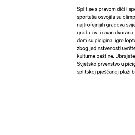
Split se s pravom diči i s
sportaša osvojila su olimp
najtrofejnijih gradova svi
gradu živi i izvan dvorana i
dom su picigina, igre lopt
zbog jedinstvenosti uvrš
kulturne baštine. Ubrajate
Svjetsko prvenstvo u picig
splitskoj pješčanoj plaži 