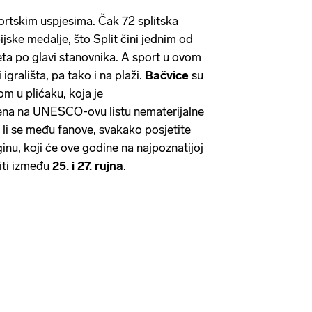
portskim uspjesima. Čak 72 splitska
ijske medalje, što Split čini jednim od
jeta po glavi stanovnika. A sport u ovom
 igrališta, pa tako i na plaži.
Bačvice
su
om u plićaku, koja je
tena na UNESCO-ovu listu nematerijalne
 li se među fanove, svakako posjetite
inu, koji će ove godine na najpoznatijoj
biti između
25. i 27. rujna
.