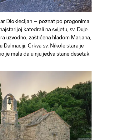
car Dioklecijan – poznat po progonima
jstarijoj katedrali na svijetu, sv. Duje.
ra uzvodno, zaštićena hladom Marjana,
u Dalmaciji. Crkva sv. Nikole stara je
ko je mala da u nju jedva stane desetak