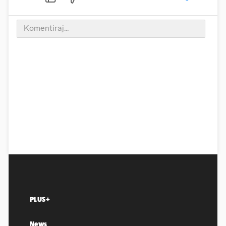
PLUS+
News