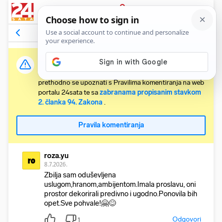
PRIJAVA
Komentari
1
Relevantni
Važna obavijest:
Svaki korisnik koji želi komentirati članke obvezan je
prethodno se upoznati s Pravilima komentiranja na web
portalu 24sata te sa
zabranama propisanim stavkom
2. članka 94. Zakona
.
Pravila komentiranja
roza.yu
ro
8.7.2026.
Zbilja sam oduševljena
uslugom,hranom,ambijentom.Imala proslavu, oni
prostor dekorirali predivno i ugodno.Ponovila bih
opet.Sve pohvale!🤗😊
Odgovori
1