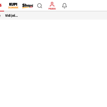
S
PRIJAVA
e
Vidi još…