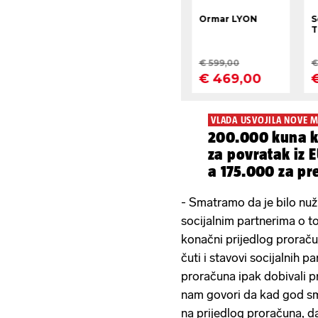
VLADA USVOJILA NOVE M
200.000 kuna k
za povratak iz E
a 175.000 za pre
- Smatramo da je bilo nuž
socijalnim partnerima o t
konačni prijedlog proraču
čuti i stavovi socijalnih p
proračuna ipak dobivali pr
nam govori da kad god sm
na prijedlog proračuna, d