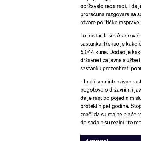
održavalo reda radi. I da
proračuna razgovara sa so
otvore političke rasprave 
I ministar Josip Aladrovi
sastanka. Rekao je kako će
6.044 kune. Dodao je kako
državne i za javne službe 
sastanku prezentirati pon
- Imali smo intenzivan ra
pogotovo o državnim i ja
da je rast po pojedinim s
proteklih pet godina. Stopa
znači da su realne plaće ra
do sada nisu realni i to mo