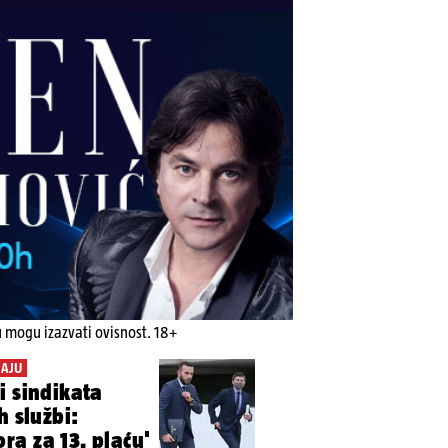
u mogu izazvati ovisnost. 18+
JAJU
i sindikata
h službi:
a za 13. plaću'