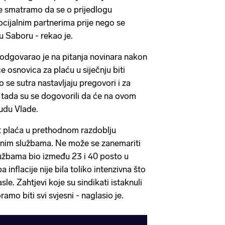
lje smatramo da se o prijedlogu
cijalnim partnerima prije nego se
u Saboru - rekao je.
ć odgovarao je na pitanja novinara nakon
 osnovica za plaću u siječnju biti
 se sutra nastavljaju pregovori i za
i tada su se dogovorili da će na ovom
udu Vlade.
st plaća u prethodnom razdoblju
vnim službama. Ne može se zanemariti
lužbama bio između 23 i 40 posto u
 inflacije nije bila toliko intenzivna što
sle. Zahtjevi koje su sindikati istaknuli
ramo biti svi svjesni - naglasio je.