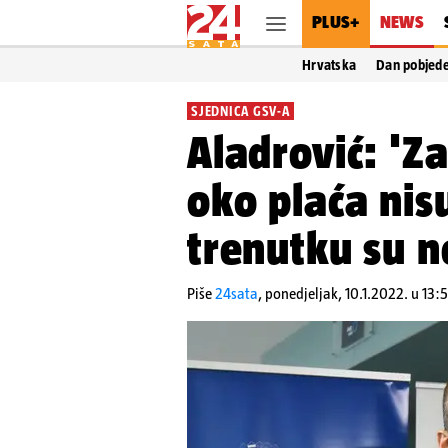
PLUS+
NEWS
Hrvatska
Dan pobjed
SJEDNICA GSV-A
Aladrović: 'Za
oko plaća nis
trenutku su ne
Piše
24sata
,
ponedjeljak, 10.1.2022. u 13: