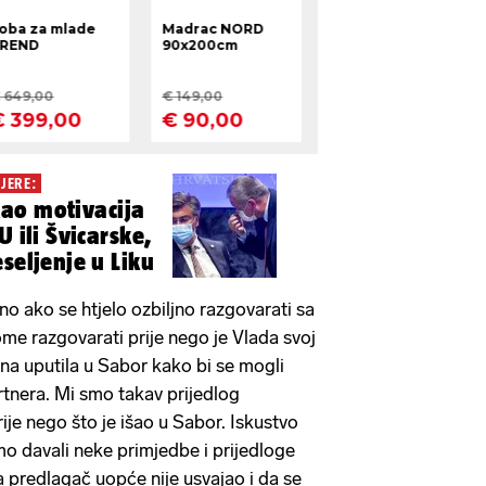
JERE:
ao motivacija
U ili Švicarske,
seljenje u Liku
no ako se htjelo ozbiljno razgovarati sa
ome razgovarati prije nego je Vlada svoj
na uputila u Sabor kako bi se mogli
artnera. Mi smo takav prijedlog
ije nego što je išao u Sabor. Iskustvo
o davali neke primjedbe i prijedloge
a predlagač uopće nije usvajao i da se