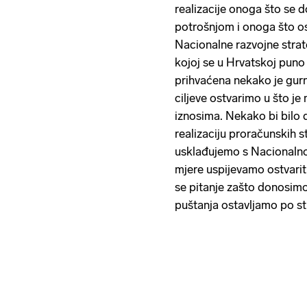
realizacije onoga što se
potrošnjom i onoga što os
Nacionalne razvojne strat
kojoj se u Hrvatskoj puno 
prihvaćena nekako je gurn
ciljeve ostvarimo u što je
iznosima. Nekako bi bilo 
realizaciju proračunskih st
usklađujemo s Nacionalno
mjere uspijevamo ostvariti 
se pitanje zašto donosim
puštanja ostavljamo po str