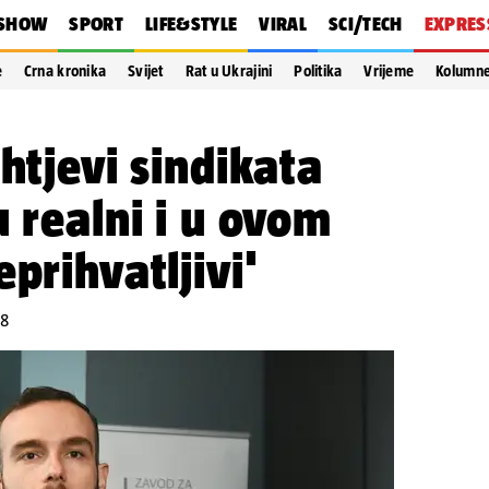
SHOW
SPORT
LIFE&STYLE
VIRAL
SCI/TECH
EXPRES
e
Crna kronika
Svijet
Rat u Ukrajini
Politika
Vrijeme
Kolumn
htjevi sindikata
u realni i u ovom
prihvatljivi'
58