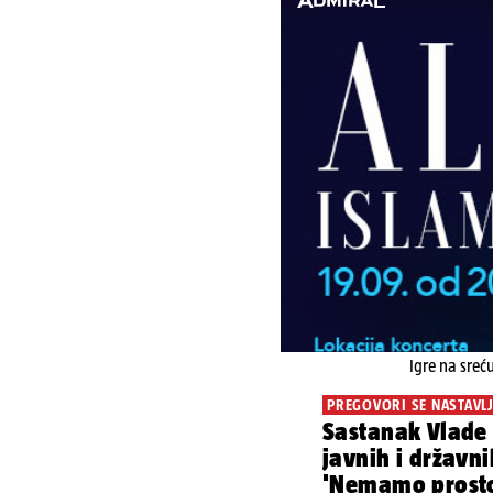
Igre na sreć
PREGOVORI SE NASTAVL
Sastanak Vlade 
javnih i državni
'Nemamo prostor