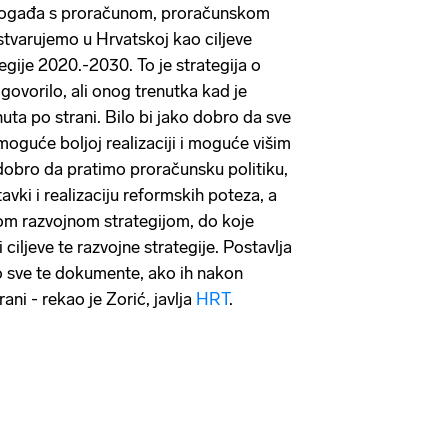
 događa s proračunom, proračunskom
tvarujemo u Hrvatskoj kao ciljeve
egije 2020.-2030. To je strategija o
govorilo, ali onog trenutka kad je
uta po strani. Bilo bi jako dobro da sve
 moguće boljoj realizaciji i moguće višim
dobro da pratimo proračunsku politiku,
avki i realizaciju reformskih poteza, a
m razvojnom strategijom, do koje
ciljeve te razvojne strategije. Postavlja
o sve te dokumente, ako ih nakon
ani - rekao je Zorić, javlja
HRT
.