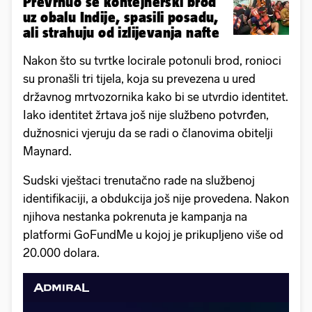
Prevrnuo se kontejnerski brod
uz obalu Indije, spasili posadu,
ali strahuju od izlijevanja nafte
Nakon što su tvrtke locirale potonuli brod, ronioci
su pronašli tri tijela, koja su prevezena u ured
državnog mrtvozornika kako bi se utvrdio identitet.
Iako identitet žrtava još nije službeno potvrđen,
dužnosnici vjeruju da se radi o članovima obitelji
Maynard.
Sudski vještaci trenutačno rade na službenoj
identifikaciji, a obdukcija još nije provedena. Nakon
njihova nestanka pokrenuta je kampanja na
platformi GoFundMe u kojoj je prikupljeno više od
20.000 dolara.