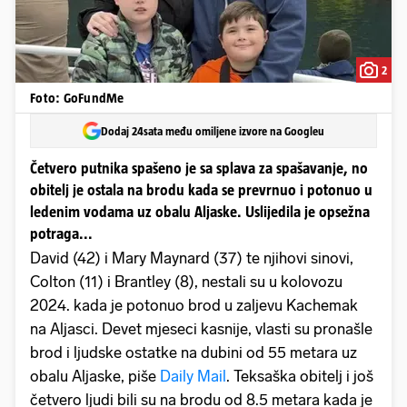
2
Foto: GoFundMe
Dodaj 24sata među omiljene izvore na Googleu
Četvero putnika spašeno je sa splava za spašavanje, no
obitelj je ostala na brodu kada se prevrnuo i potonuo u
ledenim vodama uz obalu Aljaske. Uslijedila je opsežna
potraga...
David (42) i Mary Maynard (37) te njihovi sinovi,
Colton (11) i Brantley (8), nestali su u kolovozu
2024. kada je potonuo brod u zaljevu Kachemak
na Aljasci. Devet mjeseci kasnije, vlasti su pronašle
brod i ljudske ostatke na dubini od 55 metara uz
obalu Aljaske, piše
Daily Mail
. Teksaška obitelj i još
četvero ljudi bili su na brodu od 8.5 metara kada je