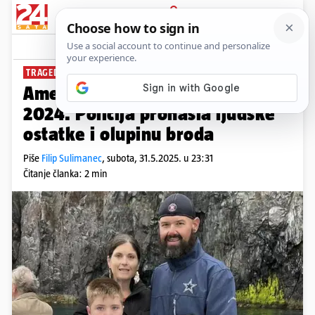
PRIJAVA
News
Komentari
0
TRAGEDIJA KRAJ ALJASKE
Američka obitelj nestala u ljeto
2024. Policija pronašla ljudske
ostatke i olupinu broda
Piše
Filip Sulimanec
,
subota, 31.5.2025. u 23:31
Čitanje članka: 2 min