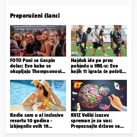
Preporučeni članci
FOTO Puni se Gospin
Hajduk ide po prvu
dolac: Evo kako se
pobjedu u HNL-u: Evo
okupljaju Thompsonovi
kojih 11 igrača će početi
obožavatelji u Imotskom
protiv Istre na Poljudu
Radio sam u al inclusive
KVIZ Veliki izazov
resortu 10 godina -
spreman je za vas:
izbjegnite ovih 19
Prepoznajte države samo
grešaka i olakšajte si
po obliku njihova