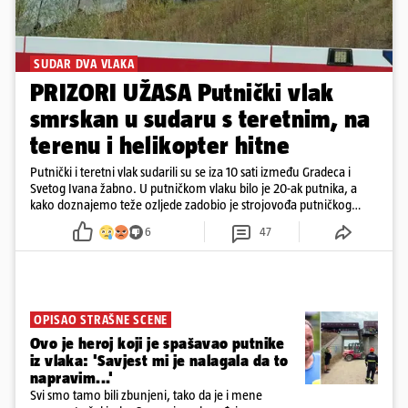
SUDAR DVA VLAKA
PRIZORI UŽASA Putnički vlak
smrskan u sudaru s teretnim, na
terenu i helikopter hitne
Putnički i teretni vlak sudarili su se iza 10 sati između Gradeca i
Svetog Ivana žabno. U putničkom vlaku bilo je 20-ak putnika, a
kako doznajemo teže ozljede zadobio je strojovođa putničkog
vlaka. Zatvoren je promet, a fotoreporteri Prigorskog objavili su
6
47
prve snimke s mjesta sudara
OPISAO STRAŠNE SCENE
Ovo je heroj koji je spašavao putnike
iz vlaka: 'Savjest mi je nalagala da to
napravim...'
Svi smo tamo bili zbunjeni, tako da je i mene