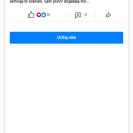
samoga to šokiralo. Sam prizor događaja me
šokirao kada sam vidio, rekao je Božidar Zrinski
19
21
Učitaj više