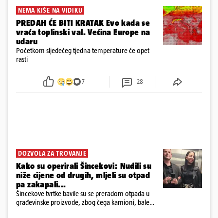
NEMA KIŠE NA VIDIKU
PREDAH ĆE BITI KRATAK Evo kada se
vraća toplinski val. Većina Europe na
udaru
Početkom sljedećeg tjedna temperature će opet
rasti
7
28
DOZVOLA ZA TROVANJE
Kako su operirali Šincekovi: Nudili su
niže cijene od drugih, mljeli su otpad
pa zakapali...
Šincekove tvrtke bavile su se preradom otpada u
građevinske proizvode, zbog čega kamioni, bale
plastike i samljeveni materijal dugo nisu izazivali