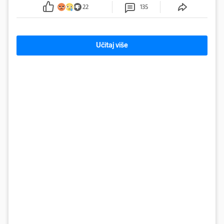
sumnju
22
135
Učitaj više