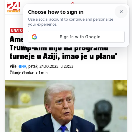
PRIJAVA
News
Komentari
0
UNATOČ ŠPEKULACIJAMA
Američki dužnosnik:'Susret
Trump-Kim nije na programu
turneje u Aziji, imao je u planu'
Piše
HINA
,
petak, 24.10.2025. u 23:53
Čitanje članka: < 1 min