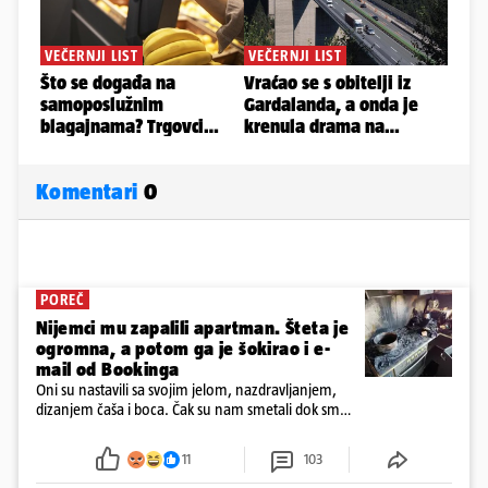
Komentari
0
POREČ
Nijemci mu zapalili apartman. Šteta je
ogromna, a potom ga je šokirao i e-
mail od Bookinga
Oni su nastavili sa svojim jelom, nazdravljanjem,
dizanjem čaša i boca. Čak su nam smetali dok smo
u panici kupili crijeva kako bismo pokušali ugasiti
požar, rekao je vlasnik
11
103