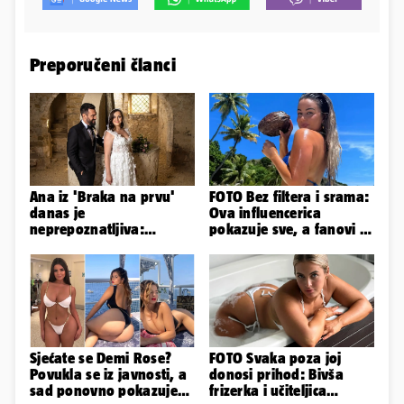
Preporučeni članci
Ana iz 'Braka na prvu'
FOTO Bez filtera i srama:
danas je
Ova influencerica
neprepoznatljiva:
pokazuje sve, a fanovi je
Odselila je iz Hrvatske, a
naprosto obožavaju!
ovako sad izgleda
Sjećate se Demi Rose?
FOTO Svaka poza joj
Povukla se iz javnosti, a
donosi prihod: Bivša
sad ponovno pokazuje
frizerka i učiteljica