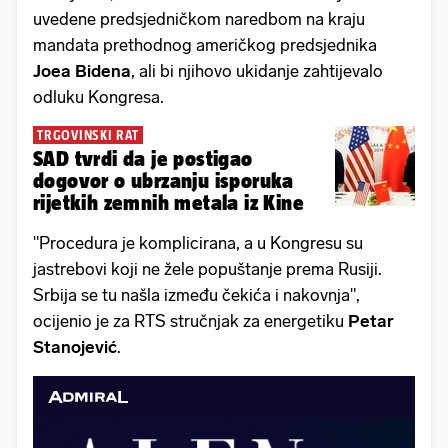
uvedene predsjedničkom naredbom na kraju
mandata prethodnog američkog predsjednika
Joea Bidena
, ali bi njihovo ukidanje zahtijevalo
odluku Kongresa.
TRGOVINSKI RAT
SAD tvrdi da je postigao
dogovor o ubrzanju isporuka
rijetkih zemnih metala iz Kine
"Procedura je komplicirana, a u Kongresu su
jastrebovi koji ne žele popuštanje prema Rusiji.
Srbija se tu našla između čekića i nakovnja",
ocijenio je za RTS stručnjak za energetiku
Petar
Stanojević
.