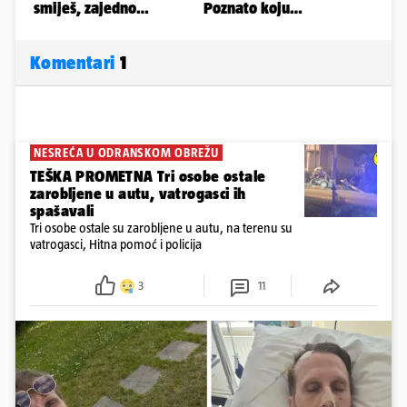
Komentari
1
NESREĆA U ODRANSKOM OBREŽU
TEŠKA PROMETNA Tri osobe ostale
zarobljene u autu, vatrogasci ih
spašavali
Tri osobe ostale su zarobljene u autu, na terenu su
vatrogasci, Hitna pomoć i policija
3
11