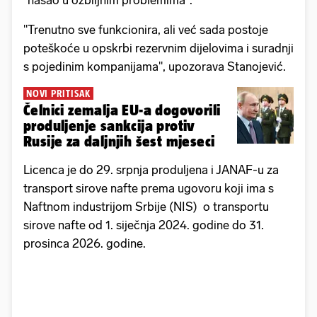
"našao u ozbiljnim problemima".
"Trenutno sve funkcionira, ali već sada postoje
poteškoće u opskrbi rezervnim dijelovima i suradnji
s pojedinim kompanijama", upozorava Stanojević.
NOVI PRITISAK
Čelnici zemalja EU-a dogovorili
produljenje sankcija protiv
Rusije za daljnjih šest mjeseci
Licenca je do 29. srpnja produljena i JANAF-u za
transport sirove nafte prema ugovoru koji ima s
Naftnom industrijom Srbije (NIS) o transportu
sirove nafte od 1. siječnja 2024. godine do 31.
prosinca 2026. godine.