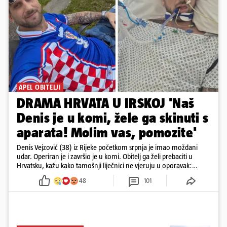
APEL OBITELJI
DRAMA HRVATA U IRSKOJ 'Naš
Denis je u komi, žele ga skinuti s
aparata! Molim vas, pomozite'
Denis Vejzović (38) iz Rijeke početkom srpnja je imao moždani
udar. Operiran je i završio je u komi. Obitelj ga želi prebaciti u
Hrvatsku, kažu kako tamošnji liječnici ne vjeruju u oporavak:
'Imamo 72 sata'
48
101