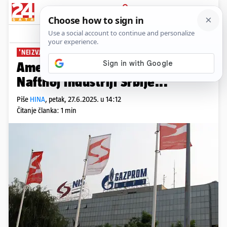
PRIJAVA
News
Komentari
1
'NEIZVJESNA SITUACIJA'
Amerika opet odgodila sankcije
Naftnoj industriji Srbije...
Piše
HINA
,
petak, 27.6.2025. u 14:12
Čitanje članka: 1 min