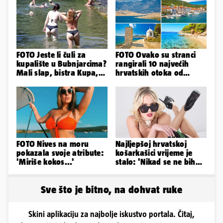
FOTO Jeste li čuli za
FOTO Ovako su stranci
kupalište u Bubnjarcima?
rangirali 10 najvećih
Mali slap, bistra Kupa,
hrvatskih otoka od
šumski hlad - prava
najboljeg do najgoreg
idila!
FOTO Nives na moru
Najljepšoj hrvatskoj
pokazala svoje atribute:
košarkašici vrijeme je
'Miriše kokos...'
stalo: 'Nikad se ne bih
fotografirala za
Playboy...'
Sve što je bitno, na dohvat ruke
Skini aplikaciju za najbolje iskustvo portala. Čitaj,