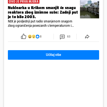
OVO JE PRVA MJERA
Nuklearka u Krškom smanjit će snagu
reaktora zbog iznimne suše: Zadnji put
je to bilo 2003.
NEK je posljednji put radio smanjenom snagom
zbog ograničenja povezanih s temperaturom i
protokom rijeke Save 2003. godine, kada je
smanjenje snage bilo potrebno više od 90 dana.
8
63
Učitaj više