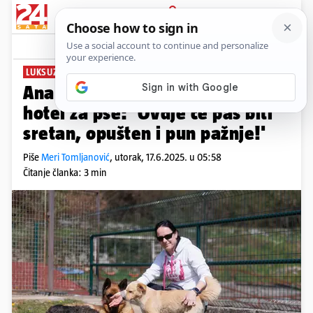
PRIJAVA
News
Komentari
4
LUKSUZ ZA LJUBIMCE
PLUS+
Ana je zbog ovčarke otvorila
hotel za pse: 'Ovdje će pas biti
sretan, opušten i pun pažnje!'
Piše
Meri Tomljanović
,
utorak, 17.6.2025. u 05:58
Čitanje članka: 3 min