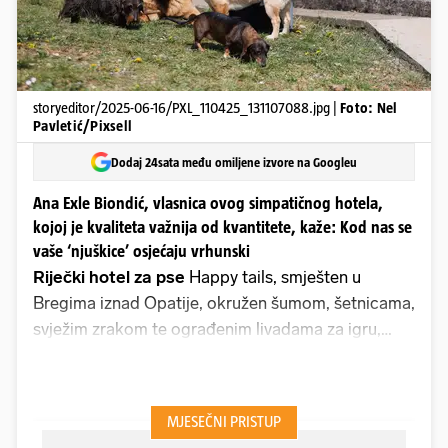
storyeditor/2025-06-16/PXL_110425_131107088.jpg |
Foto: Nel
Pavletić/Pixsell
Dodaj 24sata među omiljene izvore na Googleu
Ana Exle Biondić, vlasnica ovog simpatičnog hotela,
kojoj je kvaliteta važnija od kvantitete, kaže: Kod nas se
vaše ‘njuškice’ osjećaju vrhunski
Riječki hotel za pse
Happy tails, smješten u
Bregima iznad Opatije, okružen šumom, šetnicama,
svježim zrakom te ograđenim livadama za igru,
druženje i socijalizaciju, idealno je mjesto na kojem
će vaši dlakavci, u miru i tišini unutar obiteljske
kuće, uživati u toplom osjećaju doma.