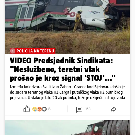
POLICIJA NA TERENU
VIDEO Predsjednik Sindikata:
"Neslužbeno, teretni vlak
prošao je kroz signal 'STOJ'..."
Između kolodvora Sveti Ivan Žabno - Gradec kod Bjelovara došlo je
do sudara teretnog vlaka HŽ Carga i putničkog vlaka HŽ putničkog
prijevoza. U vlaku je bilo 20-ak putnika, teže je ozlijeđen strojovođa
18
163