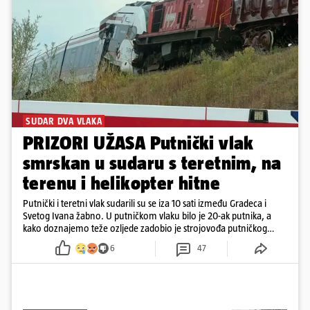
SUDAR DVA VLAKA
PRIZORI UŽASA Putnički vlak
smrskan u sudaru s teretnim, na
terenu i helikopter hitne
Putnički i teretni vlak sudarili su se iza 10 sati između Gradeca i
Svetog Ivana žabno. U putničkom vlaku bilo je 20-ak putnika, a
kako doznajemo teže ozljede zadobio je strojovođa putničkog
vlaka. Zatvoren je promet, a fotoreporteri Prigorskog objavili su
6
47
prve snimke s mjesta sudara