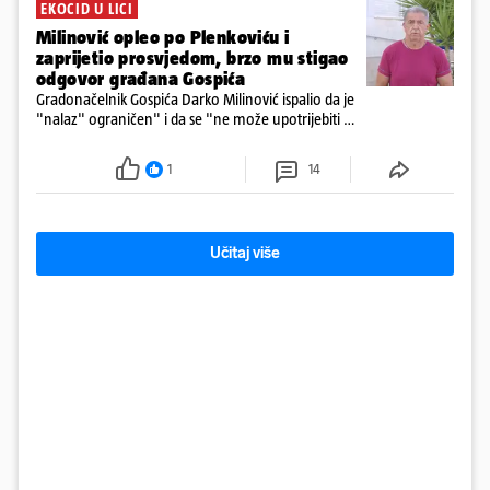
EKOCID U LICI
Milinović opleo po Plenkoviću i
zaprijetio prosvjedom, brzo mu stigao
odgovor građana Gospića
Gradonačelnik Gospića Darko Milinović ispalio da je
"nalaz" ograničen" i da se "ne može upotrijebiti za
sudske sporove". Građani Gospića ga podsjetili da
ga je naručio Uskok i da je dio spisa
1
14
Učitaj više