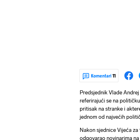
Komentari
11
Predsjednik Vlade Andrej 
referirajući se na političk
pritisak na stranke i akte
jednom od najvećih politič
Nakon sjednice Vijeća za 
odgovarao novinarima na ni