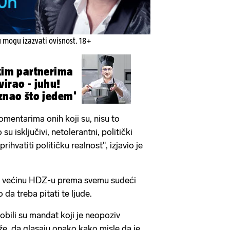
u mogu izazvati ovisnost. 18+
skim partnerima
virao - juhu!
 znao što jedem'
omentarima onih koji su, nisu to
to su isključivi, netolerantni, politički
prihvatiti političku realnost", izjavio je
 je većinu HDZ-u prema svemu sudeći
 da treba pitati te ljude.
dobili su mandat koji je neopoziv
kaže, da glasaju onako kako misle da je