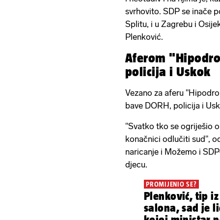
svrhovito. SDP se inače po
Splitu, i u Zagrebu i Osije
Plenković.
Aferom "Hipodr
policija i Uskok
Vezano za aferu "Hipodrom
bave DORH, policija i Usk
"Svatko tko se ogriješio 
konačnici odlučiti sud", o
naricanje i Možemo i SDP-
djecu.
PROMIJENIO SE?
Plenković, tip i
salona, sad je l
kojoj ministar 