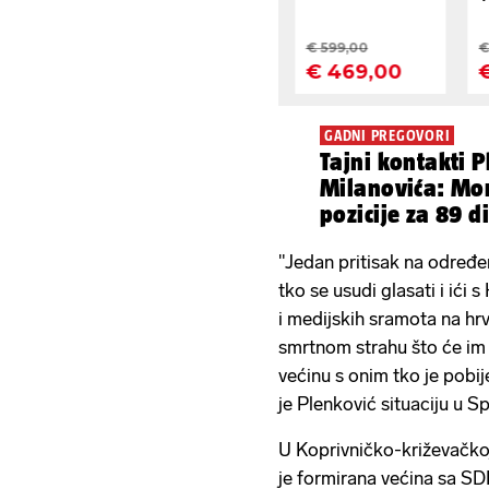
GADNI PREGOVORI
Tajni kontakti P
Milanovića: Mor
pozicije za 89 
"Jedan pritisak na određen
tko se usudi glasati i ići
i medijskih sramota na hrva
smrtnom strahu što će im 
većinu s onim tko je pobij
je Plenković situaciju u Sp
U Koprivničko-križevačkoj 
je formirana većina sa S