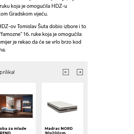
. ruku koja je omogućila HDZ-u
skom Gradskom vijeću.
 HDZ-ov Tomislav Šuta dobio izbore i to
če "famozne" 16. ruke koja je omogućila
mijer je rekao da će se vrlo brzo kod
na.