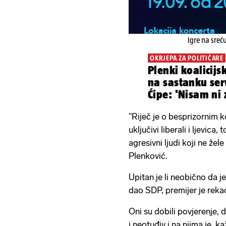
Igre na sreć
OKRJEPA ZA POLITIČARE
Plenki koalicij
na sastanku ser
Ćipe: 'Nisam ni
"Riječ je o besprizornim k
uključivi liberali i ljevica, 
agresivni ljudi koji ne žele 
Plenković.
Upitan je li neobično da
dao SDP, premijer je rekao
Oni su dobili povjerenje, 
i neotuđiv i na njima je, 