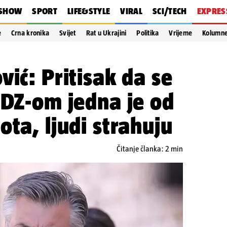
SHOW
SPORT
LIFE&STYLE
VIRAL
SCI/TECH
EXPRES
e
Crna kronika
Svijet
Rat u Ukrajini
Politika
Vrijeme
Kolumn
vić: Pritisak da se
HDZ-om jedna je od
ota, ljudi strahuju
Čitanje članka: 2 min