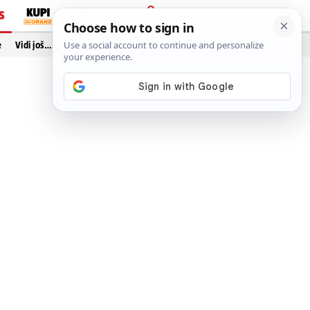
S
PRIJAVA
e
Vidi još…