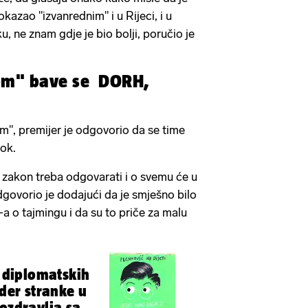
kazao "izvanrednim" i u Rijeci, i u
ku, ne znam gdje je bio bolji, poručio je
om" bave se DORH,
", premijer je odgovorio da se time
ok.
o zakon treba odgovarati i o svemu će u
dgovorio je dodajući da je smješno bilo
a o tajmingu i da su to priče za malu
z diplomatskih
ider stranke u
pozdravlja sa