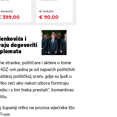
lenkovića i
aju dogovoriti
diplomata
e stranke, političare i aktere o tome
 s HDZ-om jedna je od najvećih političkih
tskoj političkoj sceni, gdje su ljudi u
tko reći ako nakon izbora formiraju
edio i s tim treba prestati", komentirao
litu.
županiji nitko ne proziva vijećnike što
DP-om