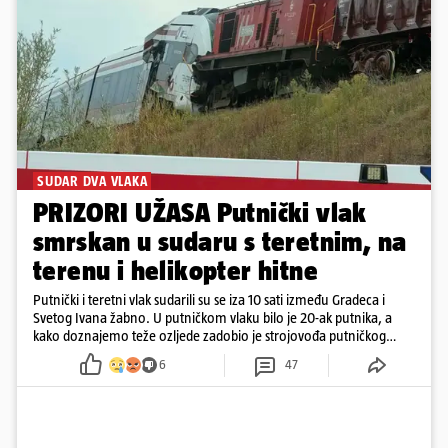
SUDAR DVA VLAKA
PRIZORI UŽASA Putnički vlak
smrskan u sudaru s teretnim, na
terenu i helikopter hitne
Putnički i teretni vlak sudarili su se iza 10 sati između Gradeca i
Svetog Ivana žabno. U putničkom vlaku bilo je 20-ak putnika, a
kako doznajemo teže ozljede zadobio je strojovođa putničkog
vlaka. Zatvoren je promet, a fotoreporteri Prigorskog objavili su
6
47
prve snimke s mjesta sudara