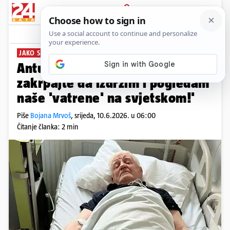
PRIJAVA
News
Komentari
78
JAKO SRCE ZA 'VATRENE'
PLUS+
Antun: 'Doktore, samo me
zakrpajte da izdržim i pogledam
naše 'vatrene' na svjetskom!'
Piše
Bojana Mrvoš
,
srijeda, 10.6.2026. u 06:00
Čitanje članka: 2 min