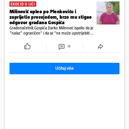
EKOCID U LICI
Milinović opleo po Plenkoviću i
zaprijetio prosvjedom, brzo mu stigao
odgovor građana Gospića
Gradonačelnik Gospića Darko Milinović ispalio da je
"nalaz" ograničen" i da se "ne može upotrijebiti za
sudske sporove". Građani Gospića ga podsjetili da
ga je naručio Uskok i da je dio spisa
14
Učitaj više