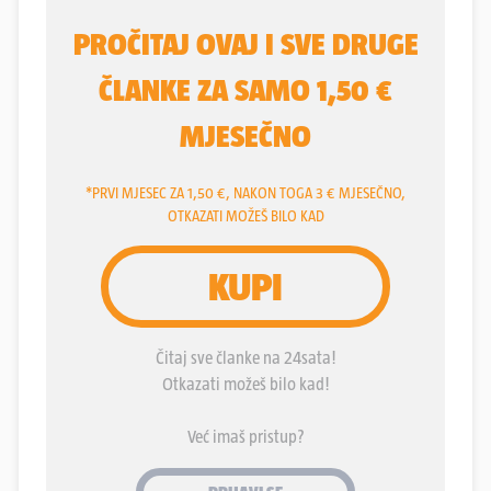
nekadašnji diplomat i strastveni zaljubljenik u
nogomet, u mladosti i sam nogometaš. Objavi je
pridružio fotografiju iz bolničkog kreveta.