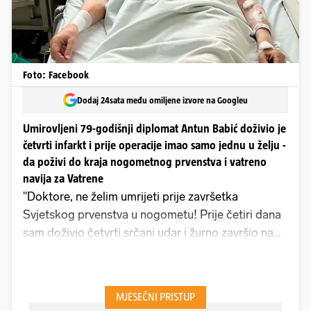
Foto: Facebook
Dodaj 24sata među omiljene izvore na Googleu
Umirovljeni 79-godišnji diplomat Antun Babić doživio je
četvrti infarkt i prije operacije imao samo jednu u želju -
da poživi do kraja nogometnog prvenstva i vatreno
navija za Vatrene
"Doktore, ne želim umrijeti prije završetka
Svjetskog prvenstva u nogometu! Prije četiri dana
sam doživio četvrti srčani udar i žurno završio na
operacijskom stolu. Prije operacije sam kirurgu
rekao da imam samo jednu želju - poživjeti dok ne
prođe Svjetsko", napisao je na društvenim
mrežama 79-godišnji Antun Babić iz Zagreba, naš