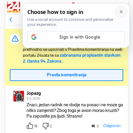
PRIJAVA
Komentari
28
Relevantni
Važna obavijest:
Svaki korisnik koji želi komentirati članke obvezan je
prethodno se upoznati s Pravilima komentiranja na web
portalu 24sata te sa
zabranama propisanim stavkom
2. članka 94. Zakona
.
Pravila komentiranja
Jopazg
9.6.2026.
Znaci, jedan radnik ne dodje na posao i ne moze ga
nitko zamjeniti? Zbog toga je avion morao kruziti?
Pa zaposlite jos ljudi. Strasno!
Odgovori
18
2
5