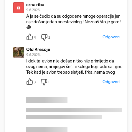
crna riba
cr
9.6.2026.
A ja se čudio da su odgođene mnoge operacije jer
nije došao jedan anesteziolog ! Neznaš što je gore !
😂
Odgovori
4
2
Old Kresoje
9.6.2026.
I dok taj avion nije došao nitko nije primijetio da
ovog nema, ni njegov šef, ni kolege koji rade sa njim.
Tek kad je avion trebao sletjeti, frka, nema ovog
Odgovori
3
1