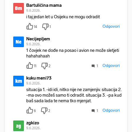
Bartuličina mama
Bm
9.6.2026.
i taj jedan let u Osijeku ne mogu odradit
Odgovori
14
1
Necijepljem
Ne
9.6.2026.
1 čovjek ne dođe na posao i avion ne može sletjeti
hahahahaah
Odgovori
11
2
1
kuku meni73
km
9.6.2026.
situacija 1. -idi idi, nitko nije ne zamjenjiv. situacija 2.
-ma ovo možeš samo ti odradit. situacija 3. -pa kud
baš sada lada te nema tko mjenjat.
Odgovori
6
2
1
zgkizo
zg
9.6.2026.