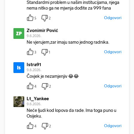
Standardmi problem u našim institucijama, njega
nema nitko ga ne mjwnja dođite za 999 fana
Odgovori
5
2
Zvonimir Pović
ZP
9.6.2026.
Ne vjerujem,zar imaju samo jednog radnika.
Odgovori
3
1
Istra91
Is
9.6.2026.
Čovjek je nezamjenjiv 😂😂
Odgovori
4
2
Lt_Yankee
9.6.2026.
Neće ljudi kod lopova da rade. Ima toga puno u
Osijeku.
Odgovori
4
2