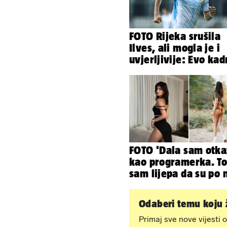
FOTO Rijeka srušila
Ilves, ali mogla je i
uvjerljivije: Evo ka
pobjede s Rujevice
FOTO 'Dala sam otka
kao programerka. To
sam lijepa da su po 
napravili lutku'
Odaberi temu koju ž
Primaj sve nove vijesti o