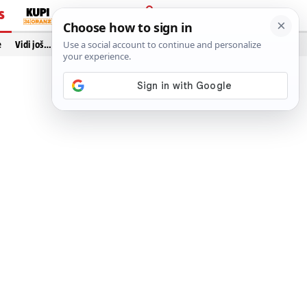
S
PRIJAVA
e
Vidi još…