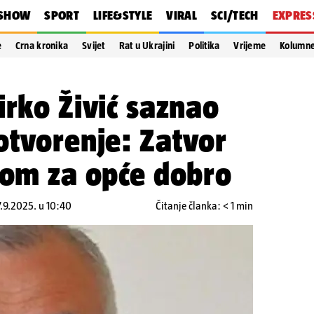
SHOW
SPORT
LIFE&STYLE
VIRAL
SCI/TECH
EXPRES
e
Crna kronika
Svijet
Rat u Ukrajini
Politika
Vrijeme
Kolumn
irko Živić saznao
otvorenje: Zatvor
dom za opće dobro
17.9.2025. u 10:40
Čitanje članka: < 1 min