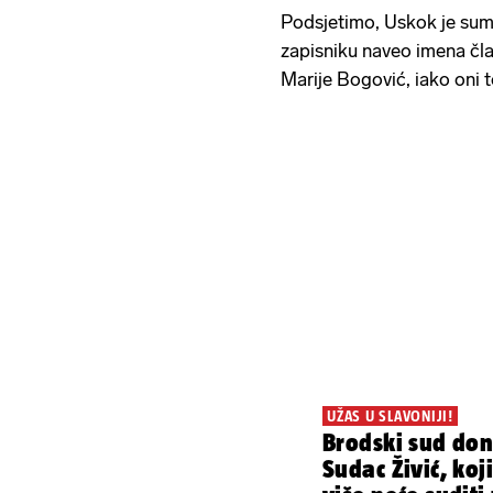
Podsjetimo, Uskok je sumn
zapisniku naveo imena čla
Marije Bogović, iako oni to
UŽAS U SLAVONIJI!
Brodski sud don
Sudac Živić, koji