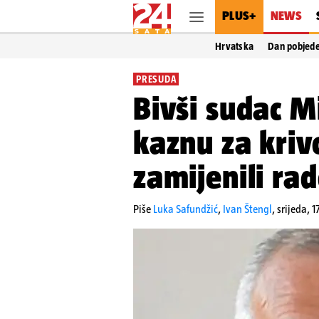
PLUS+
NEWS
Hrvatska
Dan pobjed
PRESUDA
Bivši sudac M
kaznu za kriv
zamijenili ra
Piše
Luka Safundžić
,
Ivan Štengl
,
srijeda, 