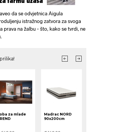
i za farmu užasa
 naveo da se odvjetnica Aigula
produljenju istražnog zatvora za svoga
a prava na žalbu - što, kako se tvrdi, ne
.