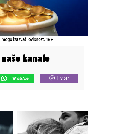
u mogu izazvati ovisnost. 18+
i naše kanale