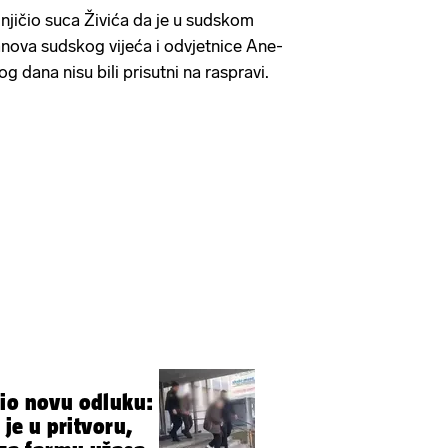
jičio suca Živića da je u sudskom
nova sudskog vijeća i odvjetnice Ane-
g dana nisu bili prisutni na raspravi.
io novu odluku:
 je u pritvoru,