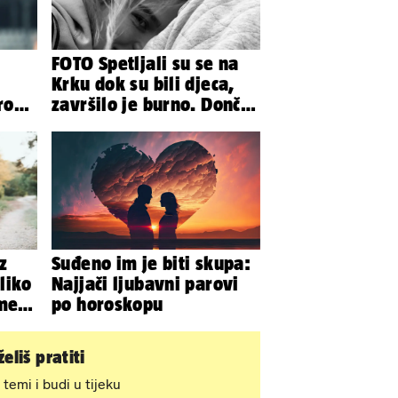
FOTO Spetljali su se na
Krku dok su bili djeca,
drova
završilo je burno. Dončić
i Anamaria u novoj fazi
z
Suđeno im je biti skupa:
liko
Najjači ljubavni parovi
meni
po horoskopu
eliš pratiti
 temi i budi u tijeku