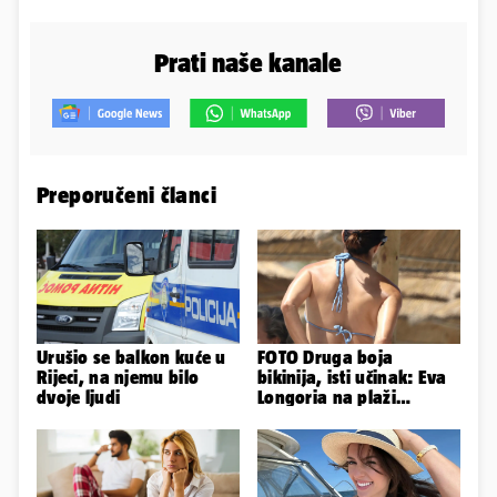
Prati naše kanale
Preporučeni članci
Urušio se balkon kuće u
FOTO Druga boja
Rijeci, na njemu bilo
bikinija, isti učinak: Eva
dvoje ljudi
Longoria na plaži
pipkala svoje zanosne
obline