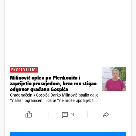
EKOCID U LICI
Milinović opleo po Plenkoviću i
zaprijetio prosvjedom, brzo mu stigao
odgovor građana Gospića
Gradonačelnik Gospića Darko Milinović ispalio da je
"nalaz" ograničen" i da se "ne može upotrijebiti za
sudske sporove". Građani Gospića ga podsjetili da
ga je naručio Uskok i da je dio spisa
14