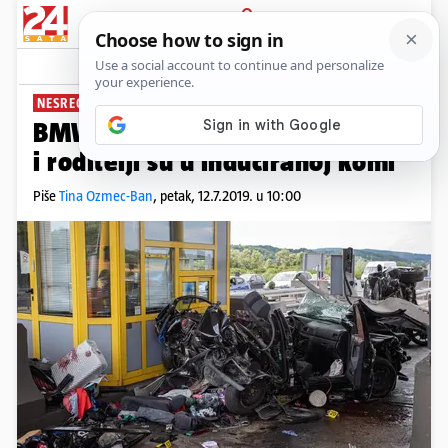
PRIJAVA
News
Komentari
199
NESREĆA NA SV. HELENI
BMW-om se zabio u njih: Dijete
i roditelji su u induciranoj komi
Piše
Tina Ozmec-Ban
,
petak, 12.7.2019. u 10:00