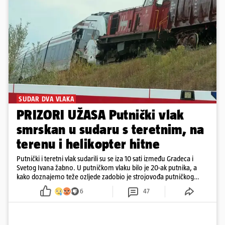
SUDAR DVA VLAKA
PRIZORI UŽASA Putnički vlak
smrskan u sudaru s teretnim, na
terenu i helikopter hitne
Putnički i teretni vlak sudarili su se iza 10 sati između Gradeca i
Svetog Ivana žabno. U putničkom vlaku bilo je 20-ak putnika, a
kako doznajemo teže ozljede zadobio je strojovođa putničkog
vlaka. Zatvoren je promet, a fotoreporteri Prigorskog objavili su
6
47
prve snimke s mjesta sudara