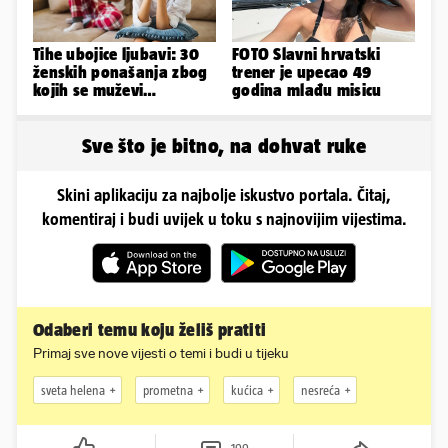
Tihe ubojice ljubavi: 30
FOTO Slavni hrvatski
ženskih ponašanja zbog
trener je upecao 49
kojih se muževi
godina mlađu misicu
emocionalno distanciraju
Sve što je bitno, na dohvat ruke
Skini aplikaciju za najbolje iskustvo portala. Čitaj,
komentiraj i budi uvijek u toku s najnovijim vijestima.
Odaberi temu koju želiš pratiti
Primaj sve nove vijesti o temi i budi u tijeku
sveta helena
prometna
kućica
nesreća