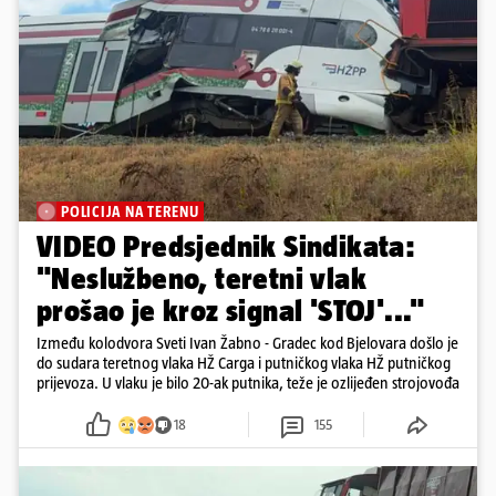
POLICIJA NA TERENU
VIDEO Predsjednik Sindikata:
"Neslužbeno, teretni vlak
prošao je kroz signal 'STOJ'..."
Između kolodvora Sveti Ivan Žabno - Gradec kod Bjelovara došlo je
do sudara teretnog vlaka HŽ Carga i putničkog vlaka HŽ putničkog
prijevoza. U vlaku je bilo 20-ak putnika, teže je ozlijeđen strojovođa
18
155