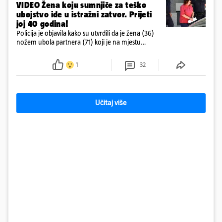
VIDEO Žena koju sumnjiče za teško
ubojstvo ide u istražni zatvor. Prijeti
joj 40 godina!
Policija je objavila kako su utvrdili da je žena (36)
nožem ubola partnera (71) koji je na mjestu
preminuo. Imala je 2,03 promila. U nedjelju su je
ispitali i poslali u istražni zatvor
1
32
Učitaj više