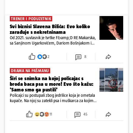
TRENER I PODUZETNIK
Svi biznisi Slavena Bilića: Evo koliko
zarađuje s nekretninama
Od 2021. suvlasnik je tvrtke F&amp;D RE Makarska,
sa Sanjinom Ugarkovićem, Dariom Bošnjakom i
Dobrislavom Hrkaćem. Tvrtka je registrirana za
poslovanje nekretninama, a od osnutka nema
2
8
zaposlenih
DRAMA NA PAŠMANU
Širi se snimka na kojoj policajac s
broda baca psa u more! Evo što kažu:
'Samo smo ga pustili'
Policajci su postupali zbog jedrilice koja je ometala
kupače. Na njoj su zatekli psa i muškarca za kojim
se od ranije trage. Muškarac je pružao otpor te su
ga uhitili, a psa je preuzeo komunalni redar
11
45