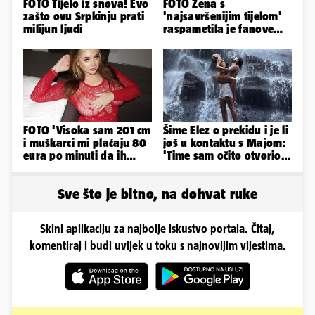
FOTO Tijelo iz snova! Evo
FOTO Žena s
zašto ovu Srpkinju prati
'najsavršenijim tijelom'
milijun ljudi
raspametila je fanove
zaigranim fotkama iz
plićaka
FOTO 'Visoka sam 201 cm
Šime Elez o prekidu i je li
i muškarci mi plaćaju 80
još u kontaktu s Majom:
eura po minuti da ih
'Time sam očito otvorio
pokorim riječima'
Pandorinu kutiju'
Sve što je bitno, na dohvat ruke
Skini aplikaciju za najbolje iskustvo portala. Čitaj,
komentiraj i budi uvijek u toku s najnovijim vijestima.