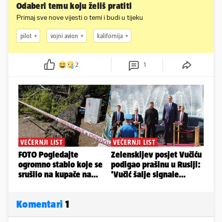
Odaberi temu koju želiš pratiti
Primaj sve nove vijesti o temi i budi u tijeku
pilot
vojni avion
kalifornija
2
1
Komentari
1