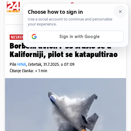
PRIJAVA
News
Komentari
1
NESREĆA
Borbeni avion F-35 srušio se u
Kaliforniji, pilot se katapultirao
Piše
HINA
,
četvrtak, 31.7.2025. u 07:09
Čitanje članka: < 1 min