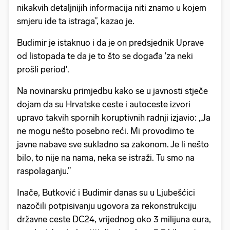
nikakvih detaljnijih informacija niti znamo u kojem
smjeru ide ta istraga”, kazao je.
Budimir je istaknuo i da je on predsjednik Uprave
od listopada te da je to što se događa 'za neki
prošli period'.
Na novinarsku primjedbu kako se u javnosti stječe
dojam da su Hrvatske ceste i autoceste izvori
upravo takvih spornih koruptivnih radnji izjavio: „Ja
ne mogu nešto posebno reći. Mi provodimo te
javne nabave sve sukladno sa zakonom. Je li nešto
bilo, to nije na nama, neka se istraži. Tu smo na
raspolaganju.”
Inače, Butković i Budimir danas su u Ljubešćici
nazočili potpisivanju ugovora za rekonstrukciju
državne ceste DC24, vrijednog oko 3 milijuna eura,