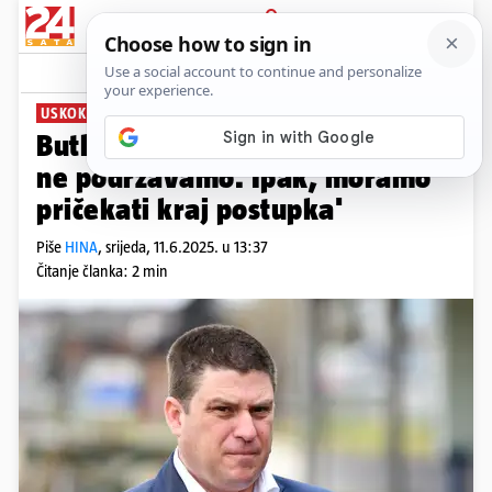
PRIJAVA
News
Komentari
12
USKOKOVA UHIĆENJA
Butković o Škoriću: 'Korupciju
ne podržavamo. Ipak, moramo
pričekati kraj postupka'
Piše
HINA
,
srijeda, 11.6.2025. u 13:37
Čitanje članka: 2 min