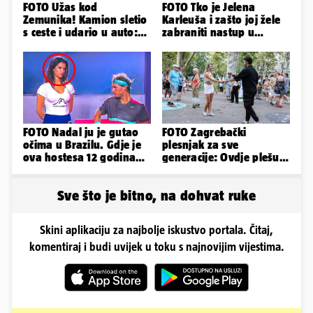
FOTO Užas kod
FOTO Tko je Jelena
Zemunika! Kamion sletio
Karleuša i zašto joj žele
s ceste i udario u auto:
zabraniti nastup u
'Drva su prekrila cestu...'
Vodicama? Evo što je
govorila...
FOTO Nadal ju je gutao
FOTO Zagrebački
očima u Brazilu. Gdje je
plesnjak za sve
ova hostesa 12 godina
generacije: Ovdje plešu
poslije i kako izgleda?
baš svi
Sve što je bitno, na dohvat ruke
Skini aplikaciju za najbolje iskustvo portala. Čitaj,
komentiraj i budi uvijek u toku s najnovijim vijestima.