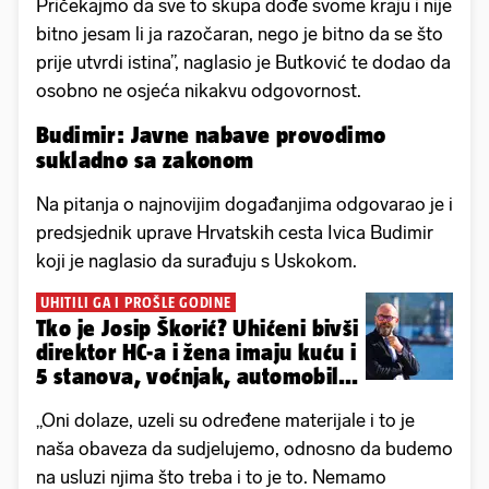
Pričekajmo da sve to skupa dođe svome kraju i nije
bitno jesam li ja razočaran, nego je bitno da se što
prije utvrdi istina”, naglasio je Butković te dodao da
osobno ne osjeća nikakvu odgovornost.
Budimir: Javne nabave provodimo
sukladno sa zakonom
Na pitanja o najnovijim događanjima odgovarao je i
predsjednik uprave Hrvatskih cesta Ivica Budimir
koji je naglasio da surađuju s Uskokom.
UHITILI GA I PROŠLE GODINE
Tko je Josip Škorić? Uhićeni bivši
direktor HC-a i žena imaju kuću i
5 stanova, voćnjak, automobil...
„Oni dolaze, uzeli su određene materijale i to je
naša obaveza da sudjelujemo, odnosno da budemo
na usluzi njima što treba i to je to. Nemamo