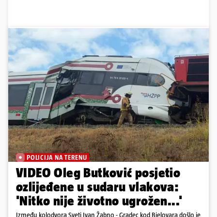
POLICIJA NA TERENU
VIDEO Oleg Butković posjetio
ozlijeđene u sudaru vlakova:
'Nitko nije životno ugrožen...'
Između kolodvora Sveti Ivan Žabno - Gradec kod Bjelovara došlo je