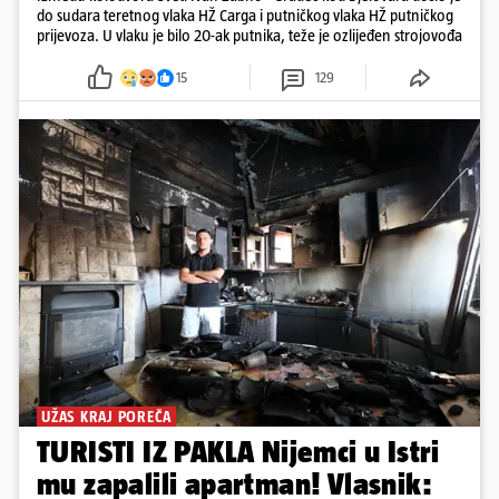
do sudara teretnog vlaka HŽ Carga i putničkog vlaka HŽ putničkog
prijevoza. U vlaku je bilo 20-ak putnika, teže je ozlijeđen strojovođa
15
129
UŽAS KRAJ POREČA
TURISTI IZ PAKLA Nijemci u Istri
mu zapalili apartman! Vlasnik: