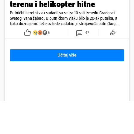
terenu i helikopter hitne
Putnički i teretni vlak sudarili su se iza 10 sati između Gradeca i
Svetog Ivana žabno. U putničkom vlaku bilo je 20-ak putnika, a
kako doznajemo teže ozljede zadobio je strojovođa putničkog
vlaka. Zatvoren je promet, a fotoreporteri Prigorskog objavili su
5
47
prve snimke s mjesta sudara
Učitaj više