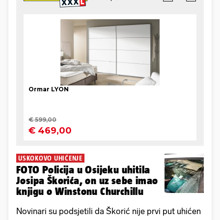
USKOKOVO UHIĆENJE
FOTO Policija u Osijeku uhitila
Josipa Škorića, on uz sebe imao
knjigu o Winstonu Churchillu
Novinari su podsjetili da Škorić nije prvi put uhićen