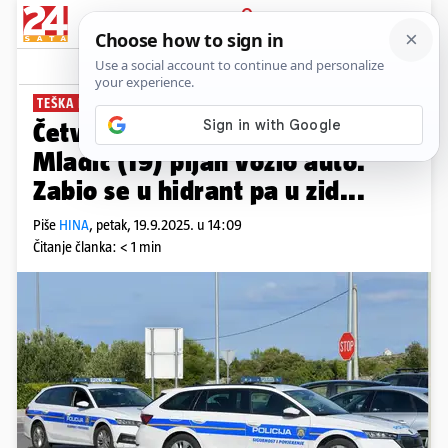
PRIJAVA
News
Komentari
4
TEŠKA NESREĆA
Četvero teško ozlijeđenih u Puli:
Mladić (19) pijan vozio auto.
Zabio se u hidrant pa u zid...
Piše
HINA
,
petak, 19.9.2025. u 14:09
Čitanje članka: < 1 min