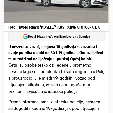
Foto: Hrvoje Jelavic/PIXSELL// ILUSTRATIVNA FOTOGRAFIJA
Dodaj 24sata među omiljene izvore na Googleu
U nesreći su vozač, njegova 18-godišnja suvozačica i
dvoje putnika u dobi od 30 i 19-godina teško ozlijeđeni
te su zadržani na liječenju u pulskoj Općoj bolnici.
Četiri su osobe teško ozlijeđene u prometnoj
nesreći koja se u petak oko tri sata dogodila u Puli,
a prouzročio ju je mladi 19-godišnji vozač pod
utjecajem alkohola, vozeći neprilagođenom
brzinom, izvijestila je istarska policija.
Prema informacijama iz istarske policije, nesreća
se dogodila kada je 19-godišnjak pod utjecajem