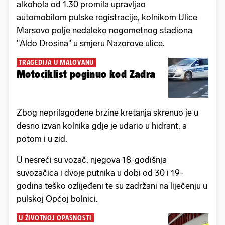
alkohola od 1.30 promila upravljao
automobilom pulske registracije, kolnikom Ulice
Marsovo polje nedaleko nogometnog stadiona
"Aldo Drosina" u smjeru Nazorove ulice.
TRAGEDIJA U MALOVANU
Motociklist poginuo kod Zadra
Zbog neprilagođene brzine kretanja skrenuo je u
desno izvan kolnika gdje je udario u hidrant, a
potom i u zid.
U nesreći su vozač, njegova 18-godišnja
suvozačica i dvoje putnika u dobi od 30 i 19-
godina teško ozlijeđeni te su zadržani na liječenju u
pulskoj Općoj bolnici.
U ŽIVOTNOJ OPASNOSTI