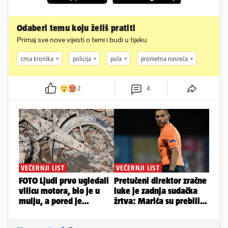
Odaberi temu koju želiš pratiti
Primaj sve nove vijesti o temi i budi u tijeku
crna kronika
policija
pula
prometna nesreća
2
4