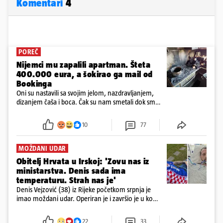
Komentari
4
POREČ
Nijemci mu zapalili apartman. Šteta
400.000 eura, a šokirao ga mail od
Bookinga
Oni su nastavili sa svojim jelom, nazdravljanjem,
dizanjem čaša i boca. Čak su nam smetali dok smo
u panici kupili crijeva kako bismo pokušali ugasiti
požar, rekao je vlasnik
10
77
MOŽDANI UDAR
Obitelj Hrvata u Irskoj: 'Zovu nas iz
ministarstva. Denis sada ima
temperaturu. Strah nas je'
Denis Vejzović (38) iz Rijeke početkom srpnja je
imao moždani udar. Operiran je i završio je u komi.
Obitelj ga želi prebaciti u Hrvatsku, kažu kako
tamošnji liječnici ne vjeruju u oporavak: 'Imamo
22
33