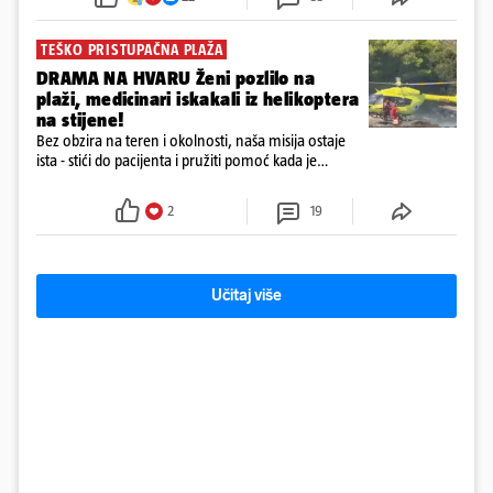
72 sata'
TEŠKO PRISTUPAČNA PLAŽA
DRAMA NA HVARU Ženi pozlilo na
plaži, medicinari iskakali iz helikoptera
na stijene!
Bez obzira na teren i okolnosti, naša misija ostaje
ista - stići do pacijenta i pružiti pomoć kada je
najpotrebnija - objavilo je Ministarstvo zdravstva na
Facebooku
2
19
Učitaj više