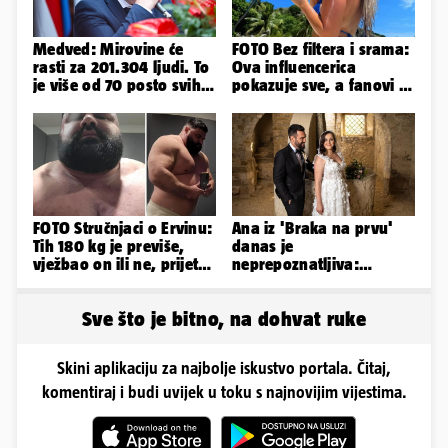
Medved: Mirovine će
FOTO Bez filtera i srama:
rasti za 201.304 ljudi. To
Ova influencerica
je više od 70 posto svih
pokazuje sve, a fanovi je
branitelja
naprosto obožavaju!
FOTO Stručnjaci o Ervinu:
Ana iz 'Braka na prvu'
Tih 180 kg je previše,
danas je
vježbao on ili ne, prijete
neprepoznatljiva:
mu mnoge komplikacije
Odselila je iz Hrvatske, a
ovako sad izgleda
Sve što je bitno, na dohvat ruke
Skini aplikaciju za najbolje iskustvo portala. Čitaj,
komentiraj i budi uvijek u toku s najnovijim vijestima.