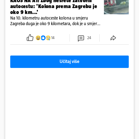
KAOS NA A1! Zbog nesreće zatvorili
autocestu: 'Kolona prema Zagrebu je
oko 9 km...'
Na 10. kilometru autoceste kolona u smjeru
Zagreba duga je oko 9 kilometara, dok je u smjeru
mora kolona duga oko tri kilometra
14
24
Učitaj više