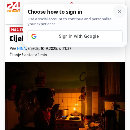
PRIJAVA
News
Komentari
0
PALA ELEKTRIČNA MREŽA
Cijela Kuba ostala bez struje...
Piše
HINA
,
srijeda, 10.9.2025. u 21:37
Čitanje članka: < 1 min