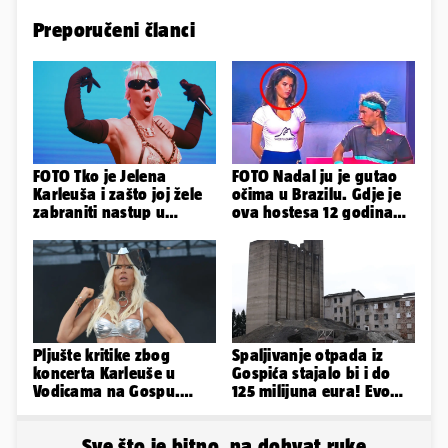
Preporučeni članci
FOTO Tko je Jelena
FOTO Nadal ju je gutao
Karleuša i zašto joj žele
očima u Brazilu. Gdje je
zabraniti nastup u
ova hostesa 12 godina
Vodicama? Evo što je
poslije i kako izgleda?
govorila...
Pljušte kritike zbog
Spaljivanje otpada iz
koncerta Karleuše u
Gospića stajalo bi i do
Vodicama na Gospu.
125 milijuna eura! Evo
Gradonačelnik:
koja je opcija
'Neprimjereno'
najizglednija
Sve što je bitno, na dohvat ruke