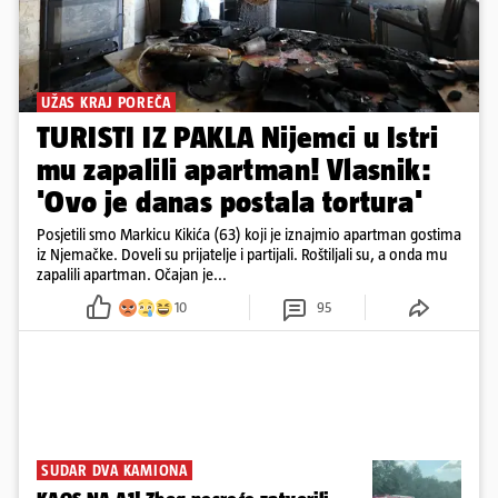
UŽAS KRAJ POREČA
TURISTI IZ PAKLA Nijemci u Istri
mu zapalili apartman! Vlasnik:
'Ovo je danas postala tortura'
Posjetili smo Markicu Kikića (63) koji je iznajmio apartman gostima
iz Njemačke. Doveli su prijatelje i partijali. Roštiljali su, a onda mu
zapalili apartman. Očajan je...
10
95
SUDAR DVA KAMIONA