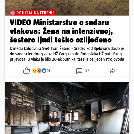
POLICIJA NA TERENU
VIDEO Ministarstvo o sudaru
vlakova: Žena na intenzivnoj,
šestero ljudi teško ozlijeđeno
Između kolodvora Sveti Ivan Žabno - Gradec kod Bjelovara došlo je
do sudara teretnog vlaka HŽ Carga i putničkog vlaka HŽ putničkog
prijevoza. U vlaku je bilo 20-ak putnika, teže je ozlijeđen strojovođa
14
87