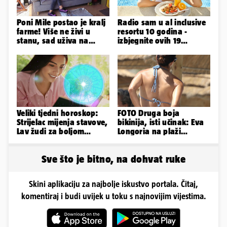
Poni Mile postao je kralj
Radio sam u al inclusive
farme! Više ne živi u
resortu 10 godina -
stanu, sad uživa na
izbjegnite ovih 19
svom omiljenom - kauču
grešaka i olakšajte si
odmor
Veliki tjedni horoskop:
FOTO Druga boja
Strijelac mijenja stavove,
bikinija, isti učinak: Eva
Lav žudi za boljom
Longoria na plaži
plaćom, Bik je rastresen
pipkala svoje zanosne
obline
Sve što je bitno, na dohvat ruke
Skini aplikaciju za najbolje iskustvo portala. Čitaj,
komentiraj i budi uvijek u toku s najnovijim vijestima.