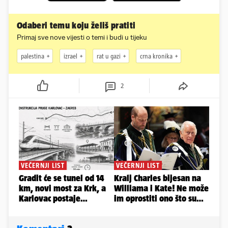
Odaberi temu koju želiš pratiti
Primaj sve nove vijesti o temi i budi u tijeku
palestina
izrael
rat u gazi
crna kronika
2