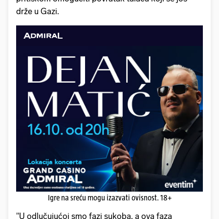
drže u Gazi.
Igre na sreću mogu izazvati ovisnost. 18+
"U odlučujućoj smo fazi sukoba, a ova faza