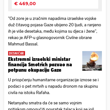
"Od zore je u zračnim napadima izraelske vojske
duž čitavog pojasa Gaze ubijeno 20 ljudi, a ranjeno
ih je više desetaka, među kojima su djeca i žene",
rekao je AFP-u glasnogovornik Civilne obrane
Mahmud Bassal.
DESNIČAR
Ekstremni izraelski ministar
financija Smotrich pozvao na
potpunu okupaciju Gaze
U priopćenju humanitarne organizacije iznose se i
podaci o pet mrtvih u napadu dronom na skupinu
civila na istoku Rafaha.
Netanyahu smatra da će se samo vojnim
pritiskom omogućiti povratak talaca koji se još