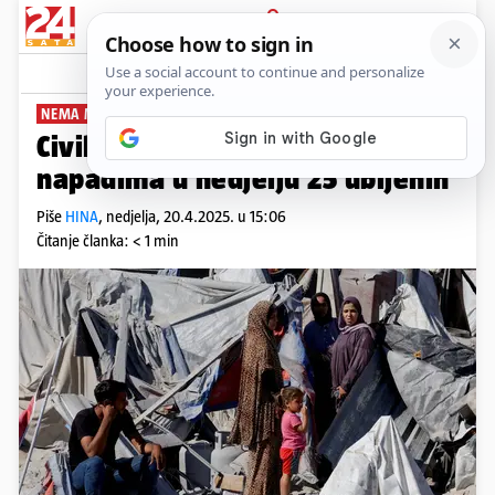
PRIJAVA
News
Komentari
2
NEMA MIRA
Civilna obrana: U izraelskim
napadima u nedjelju 25 ubijenih
Piše
HINA
,
nedjelja, 20.4.2025. u 15:06
Čitanje članka: < 1 min