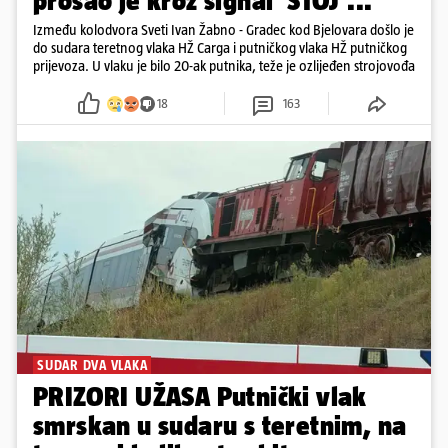
prošao je kroz signal 'STOJ'..."
Između kolodvora Sveti Ivan Žabno - Gradec kod Bjelovara došlo je
do sudara teretnog vlaka HŽ Carga i putničkog vlaka HŽ putničkog
prijevoza. U vlaku je bilo 20-ak putnika, teže je ozlijeđen strojovođa
18
163
SUDAR DVA VLAKA
PRIZORI UŽASA Putnički vlak
smrskan u sudaru s teretnim, na