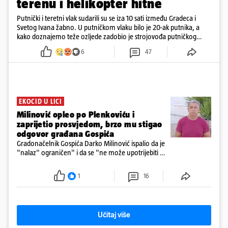
terenu i helikopter hitne
Putnički i teretni vlak sudarili su se iza 10 sati između Gradeca i
Svetog Ivana žabno. U putničkom vlaku bilo je 20-ak putnika, a
kako doznajemo teže ozljede zadobio je strojovođa putničkog
vlaka. Zatvoren je promet, a fotoreporteri Prigorskog objavili su
6
47
prve snimke s mjesta sudara
EKOCID U LICI
Milinović opleo po Plenkoviću i
zaprijetio prosvjedom, brzo mu stigao
odgovor građana Gospića
Gradonačelnik Gospića Darko Milinović ispalio da je
"nalaz" ograničen" i da se "ne može upotrijebiti za
sudske sporove". Građani Gospića ga podsjetili da
ga je naručio Uskok i da je dio spisa
1
16
Učitaj više