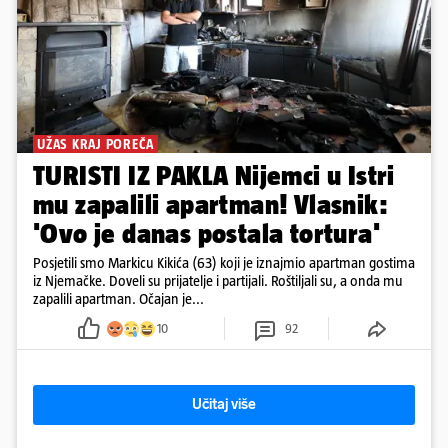
UŽAS KRAJ POREČA
TURISTI IZ PAKLA Nijemci u Istri
mu zapalili apartman! Vlasnik:
'Ovo je danas postala tortura'
Posjetili smo Markicu Kikića (63) koji je iznajmio apartman gostima
iz Njemačke. Doveli su prijatelje i partijali. Roštiljali su, a onda mu
zapalili apartman. Očajan je...
10
92
Učitaj više