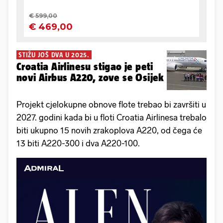
STIŽU JOŠ DVA U 2025.
Croatia Airlinesu stigao je peti
novi Airbus A220, zove se Osijek
Projekt cjelokupne obnove flote trebao bi završiti u
2027. godini kada bi u floti Croatia Airlinesa trebalo
biti ukupno 15 novih zrakoplova A220, od čega će
13 biti A220-300 i dva A220-100.