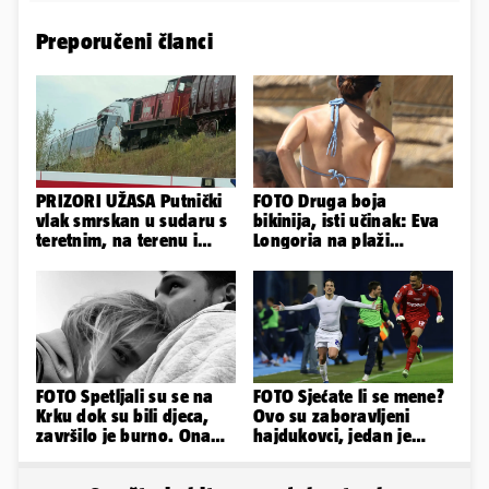
Preporučeni članci
PRIZORI UŽASA Putnički
FOTO Druga boja
vlak smrskan u sudaru s
bikinija, isti učinak: Eva
teretnim, na terenu i
Longoria na plaži
helikopter hitne
pipkala svoje zanosne
obline
FOTO Spetljali su se na
FOTO Sjećate li se mene?
Krku dok su bili djeca,
Ovo su zaboravljeni
završilo je burno. Ona
hajdukovci, jedan je
sad želi 50 milijuna eura
napuhao 3,3 promila...