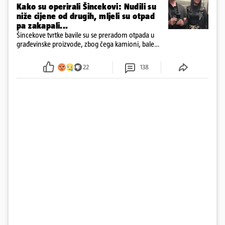
Kako su operirali Šincekovi: Nudili su
niže cijene od drugih, mljeli su otpad
pa zakapali...
Šincekove tvrtke bavile su se preradom otpada u
građevinske proizvode, zbog čega kamioni, bale
plastike i samljeveni materijal dugo nisu izazivali
sumnju
22
138