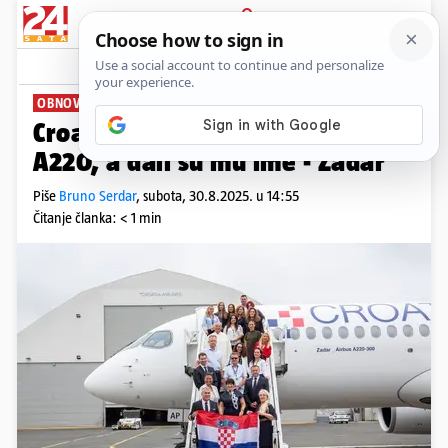
PRIJAVA
News
Komentari
0
OBNOVA FLOTE
Croatia Airlines ima novi Airbus
A220, a dali su mu ime - Zadar
Piše
Bruno Serdar
,
subota, 30.8.2025. u 14:55
Čitanje članka: < 1 min