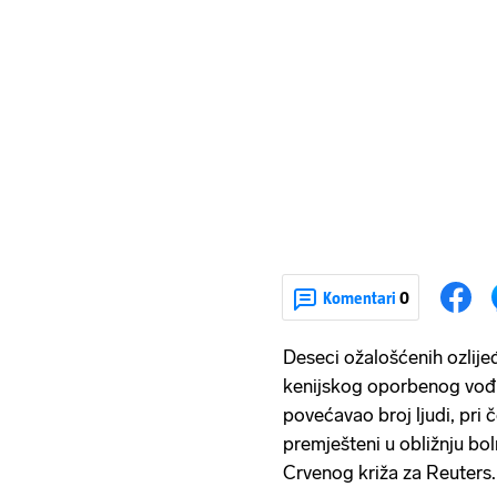
Komentari
0
Deseci ožalošćenih ozlije
kenijskog oporbenog vođu
povećavao broj ljudi, pri 
premješteni u obližnju bo
Crvenog križa za Reuters.