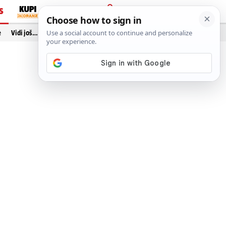
S
PRIJAVA
e
Vidi još…