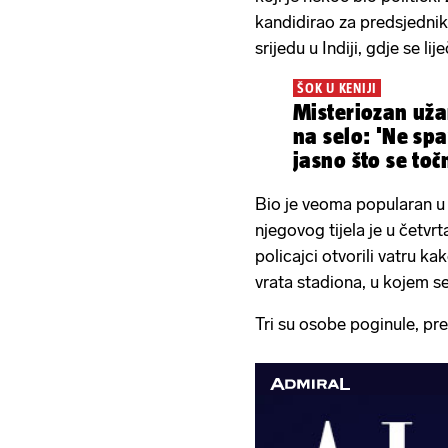
kandidirao za predsjednik
srijedu u Indiji, gdje se lije
ŠOK U KENIJI
Misteriozan uža
na selo: 'Ne sp
jasno što se točn
Bio je veoma popularan u i
njegovog tijela je u četv
policajci otvorili vatru ka
vrata stadiona, u kojem s
Tri su osobe poginule, pre