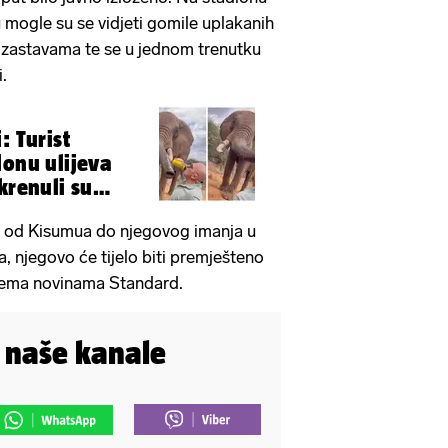
mogle su se vidjeti gomile uplakanih
 zastavama te se u jednom trenutku
.
: Turist
lonu ulijeva
krenuli su
o!'
ka od Kisumua do njegovog imanja u
, njegovo će tijelo biti premješteno
ema novinama Standard.
i naše kanale