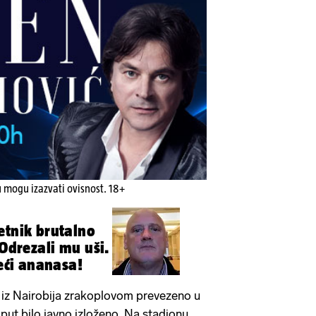
u mogu izazvati ovisnost. 18+
etnik brutalno
 Odrezali mu uši.
reći ananasa!
u iz Nairobija zrakoplovom prevezeno u
put bilo javno izloženo. Na stadionu