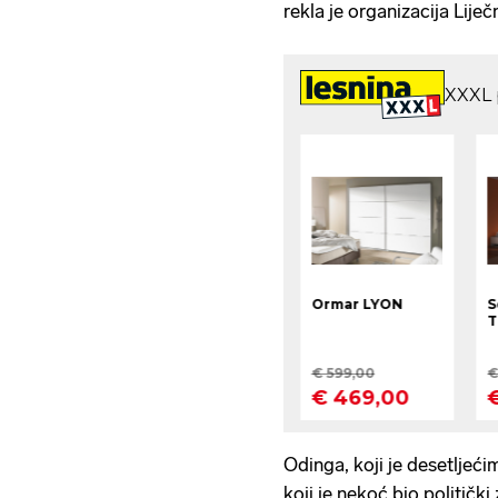
rekla je organizacija Liječ
Odinga, koji je desetljećim
koji je nekoć bio političk