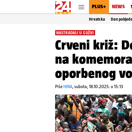
PLUS+
NEWS
Hrvatska
Dan pobjed
NASTRADALI U GUŽVI
Crveni križ: D
na komemorac
oporbenog v
Piše
HINA
,
subota, 18.10.2025. u 15:13