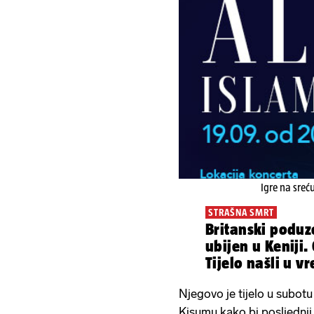
Igre na sreć
STRAŠNA SMRT
Britanski poduz
ubijen u Keniji.
Tijelo našli u v
Njegovo je tijelo u subot
Kisumu kako bi posljednji 