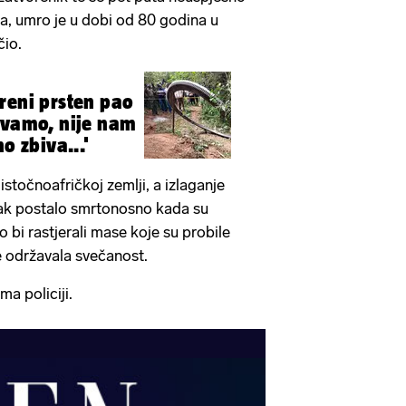
a, umro je u dobi od 80 godina u
čio.
reni prsten pao
avamo, nije nam
o zbiva...'
stočnoafričkoj zemlji, a izlaganje
rtak postalo smrtonosno kada su
ko bi rastjerali mase koje su probile
e održavala svečanost.
ma policiji.