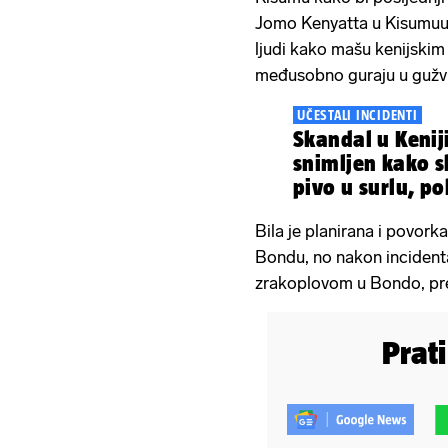
Jomo Kenyatta u Kisumuu 
ljudi kako mašu kenijskim
međusobno guraju u gužvi
UČESTALI INCIDENTI
Skandal u Keniji
snimljen kako s
pivo u surlu, po
istragu. 'Strašn
Bila je planirana i povor
Bondu, no nakon incidenta
zrakoplovom u Bondo, pr
Prat