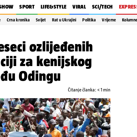
SHOW
SPORT
LIFE&STYLE
VIRAL
SCI/TECH
EXPRES
e
Crna kronika
Svijet
Rat u Ukrajini
Politika
Vrijeme
Kolumn
eseci ozlijeđenih
iji za kenijskog
ođu Odingu
Čitanje članka: < 1 min