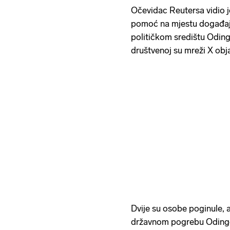
Očevidac Reutersa vidio je
pomoć na mjestu događaj
političkom središtu Odin
društvenoj su mreži X objav
Dvije su osobe poginule, a
državnom pogrebu Odinge