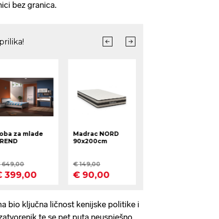
nici bez granica.
a bio ključna ličnost kenijske politike i
i zatvorenik te se pet puta neuspješno