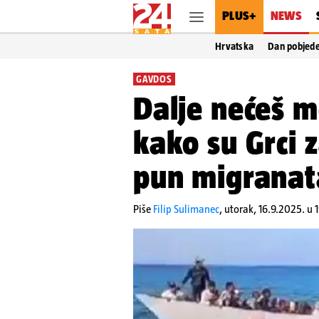
PLUS+
NEWS
Hrvatska
Dan pobjed
GAVDOS
Dalje nećeš m
kako su Grci 
pun migranata
Piše
Filip Sulimanec
,
utorak, 16.9.2025. u 