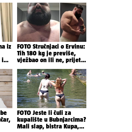
na iz
FOTO Stručnjaci o Ervinu:
Tih 180 kg je previše,
k ima
vježbao on ili ne, prijete
gleda
mu mnoge komplikacije
ibe
FOTO Jeste li čuli za
čar,
kupalište u Bubnjarcima?
Mali slap, bistra Kupa,