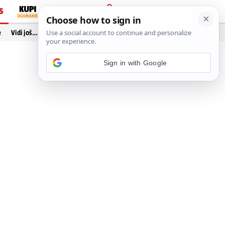
S
PRIJAVA
e
Vidi još…
Sign in with Google