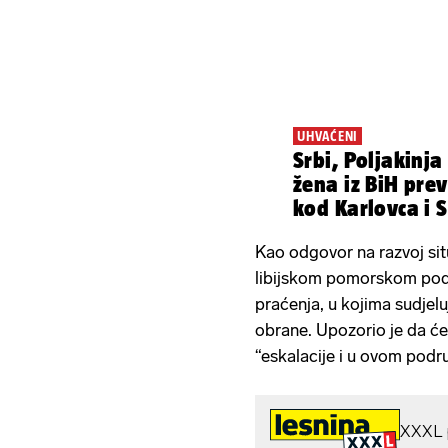
UHVAĆENI
Srbi, Poljakinja 
žena iz BiH prev
kod Karlovca i 
Kao odgovor na razvoj sit
libijskom pomorskom podru
praćenja, u kojima sudjelu
obrane. Upozorio je da će
“eskalacije i u ovom podru