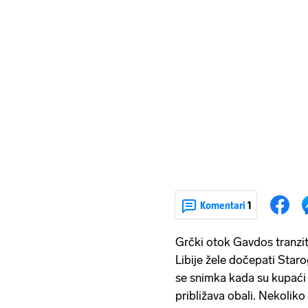
Komentari
1
Grčki otok Gavdos tranzitn
Libije žele dočepati Star
se snimka kada su kupaći 
približava obali. Nekoliko