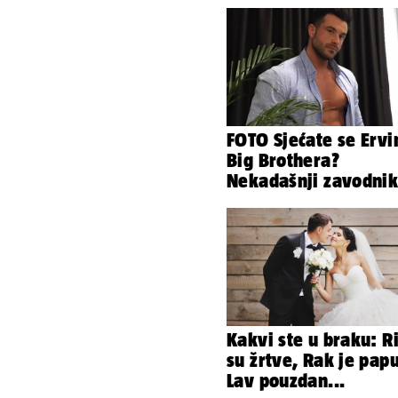
FOTO Sjećate se Ervi
Big Brothera?
Nekadašnji zavodni
180 kg, evo kako iz
Kakvi ste u braku: R
su žrtve, Rak je papu
Lav pouzdan...