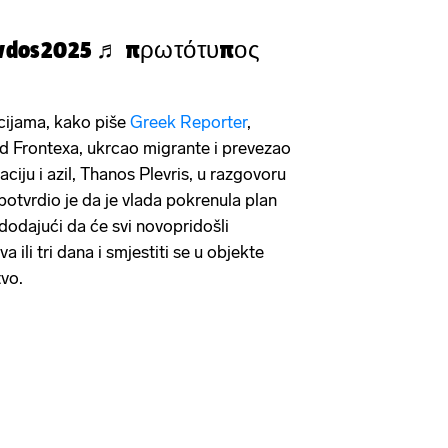
vdos2025
♬ πρωτότυπος
cijama, kako piše
Greek Reporter
,
rod Frontexa, ukrcao migrante i prevezao
raciju i azil, Thanos Plevris, u razgovoru
potvrdio je da je vlada pokrenula plan
 dodajući da će svi novopridošli
a ili tri dana i smjestiti se u objekte
tvo.