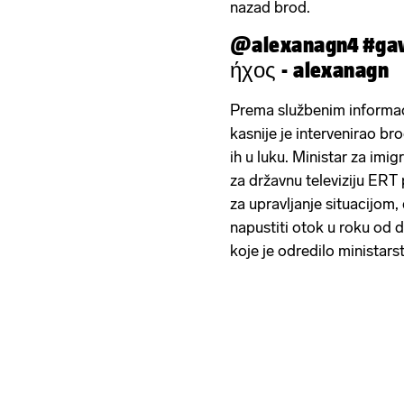
nazad brod.
@alexanagn4
#ga
ήχος - alexanagn
Prema službenim informa
kasnije je intervenirao b
ih u luku. Ministar za imig
za državnu televiziju ERT 
za upravljanje situacijom,
napustiti otok u roku od dv
koje je odredilo ministars