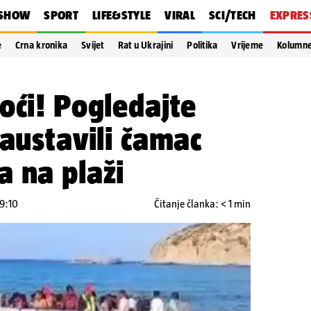
SHOW
SPORT
LIFE&STYLE
VIRAL
SCI/TECH
EXPRES
e
Crna kronika
Svijet
Rat u Ukrajini
Politika
Vrijeme
Kolumn
oći! Pogledajte
zaustavili čamac
 na plaži
19:10
Čitanje članka: < 1 min