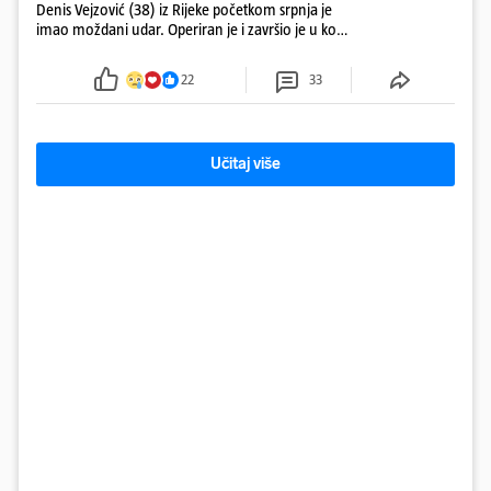
Denis Vejzović (38) iz Rijeke početkom srpnja je
imao moždani udar. Operiran je i završio je u komi.
Obitelj ga želi prebaciti u Hrvatsku, kažu kako
tamošnji liječnici ne vjeruju u oporavak: 'Imamo
22
33
72 sata'
Učitaj više