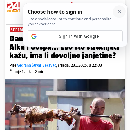
PRIJAVA
News
Komentari
80
SPREMA SE JANJOCID
PLUS+
Dan Imotskog, koncert, Oluja pa
Alka i Gospa... Evo što stručnjaci
kažu, ima li dovoljno janjetine?
Piše
Vedrana Šuvar Bekavac
,
srijeda, 23.7.2025. u 22:03
Čitanje članka: 2 min