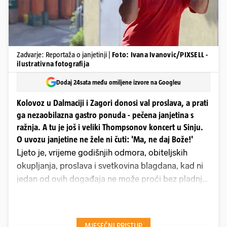
Zadvarje: Reportaža o janjetinji |
Foto: Ivana Ivanovic/PIXSELL -
ilustrativna fotografija
Dodaj 24sata među omiljene izvore na Googleu
Kolovoz u Dalmaciji i Zagori donosi val proslava, a prati
ga nezaobilazna gastro ponuda - pečena janjetina s
ražnja. A tu je još i veliki Thompsonov koncert u Sinju.
O uvozu janjetine ne žele ni čuti: 'Ma, ne daj Bože!'
Ljeto je, vrijeme godišnjih odmora, obiteljskih
okupljanja, proslava i svetkovina blagdana, kad ni
jedan od ovih događaja ne može proći bez pladnja
tek s ražnja skinute pečene domaće mlade
janjetine, koja okusom i mirisom mami sve. Za
nekoliko dana, na samom početku kolovoza,