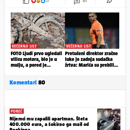
21
80
Komentari
80
POREČ
Nijemci mu zapalili apartman. Šteta
400.000 eura, a šokirao ga mail od
Bookinga