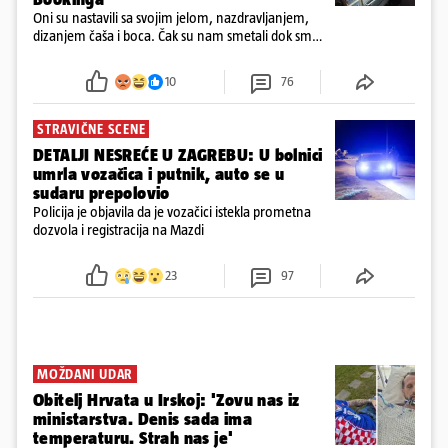
Oni su nastavili sa svojim jelom, nazdravljanjem,
dizanjem čaša i boca. Čak su nam smetali dok smo
u panici kupili crijeva kako bismo pokušali ugasiti
požar, rekao je vlasnik
10
76
STRAVIČNE SCENE
DETALJI NESREĆE U ZAGREBU: U bolnici
umrla vozačica i putnik, auto se u
sudaru prepolovio
Policija je objavila da je vozačici istekla prometna
dozvola i registracija na Mazdi
23
97
MOŽDANI UDAR
Obitelj Hrvata u Irskoj: 'Zovu nas iz
ministarstva. Denis sada ima
temperaturu. Strah nas je'