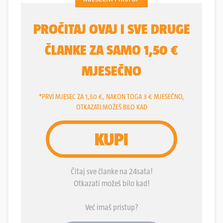
najavljena su velika okupljanja. Od dana Grada
Imotskog do onoga, zasad najvećeg u Dalmaciji,
Thompsonova koncerta u Sinju, proslave Dana
veličanstvene pobjede Oluje u Kninu pa do sinjske
Alke i blagdana Velike Gospe.ž