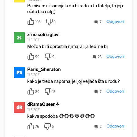
Pa nisam ni sumnjala da bi rado u tu fotelju, to joj e
očito bio i cilj ;)
Odgovori
108
9
7
zrno soli u glavi
zs
11.5.2021.
Možda bi ti oprostila njima, ali ja tebi ne bi
Odgovori
99
9
23
Paris_Sheraton
PS
11.5.2021.
kako je treba naporna, jel joj Veljača šta u rodu?
Odgovori
89
15
7
dRamaQueen☘
dR
11.5.2021.
kakva spodoba 🐵🐵🐵🐵🐵🐵🐵
Odgovori
75
6
2