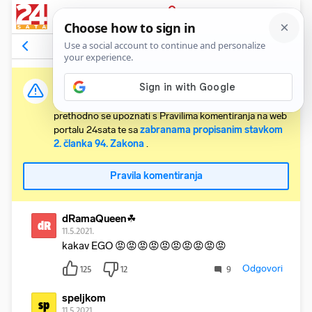
PRIJAVA
Komentari
289
Relevantni
Važna obavijest:
Svaki korisnik koji želi komentirati članke obvezan je
prethodno se upoznati s Pravilima komentiranja na web
portalu 24sata te sa
zabranama propisanim stavkom
2. članka 94. Zakona
.
Pravila komentiranja
dRamaQueen☘
dR
11.5.2021.
kakav EGO 😡😡😡😡😡😡😡😡😡😡
Odgovori
125
12
9
speljkom
sp
11.5.2021.