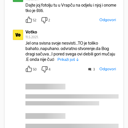
Dajte joj fotolju tu u Vrapču na odjelu i njoj i onome
tko je štiti.
Odgovori
52
2
Votko
Vo
11.5.2021.
Jel ona svisna svoje nesvisti...TO je toliko
bahato..napuhano. odvratno stvorenje.da Bog
dragi sačuva...I pored svega ovi debili gori mučaju
.E onda nije čudo
Prikaži još ↓
Odgovori
50
4
3