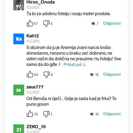
Hiroo_Onoda
11.5.2021.
Ta bi za udobnu fotelju i svoju mater prodala.
Odgovori
67
4
7
Kali12
Ka
11.5.2021.
S obzirom da ju je Anemija zvani narcis trošio
donedavno, naravno u braku već dobrano, ne
vidim način da dotična ne preuzme i tu fotelju! Sve
samo da do gđe. Pl
Prikaži još ↓
Odgovori
66
8
18
zeus777
ze
11.5.2021.
Od Beroša ni riječi... Gdje je sada kad je frka? To
puno govori
Odgovori
59
2
10
ZEKO_10
Z1
11.5.2021.