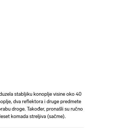
oduzela stabljiku konoplje visine oko 40
plje, dva reflektora i druge predmete
porabu droge. Također, pronašli su ručno
 deset komada streljiva (sačme).