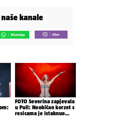
i naše kanale
FOTO Severina zapjevala
kom:
u Puli: Neobičan korzet s
resicama je istaknuo