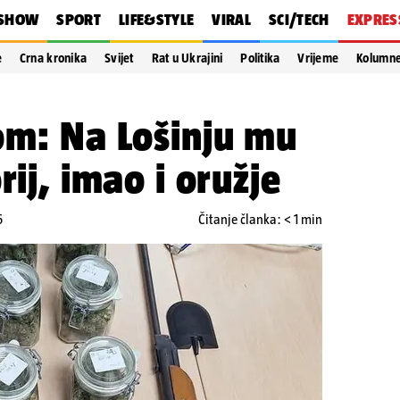
SHOW
SPORT
LIFE&STYLE
VIRAL
SCI/TECH
EXPRES
e
Crna kronika
Svijet
Rat u Ukrajini
Politika
Vrijeme
Kolumn
om: Na Lošinju mu
rij, imao i oružje
6
Čitanje članka: < 1 min