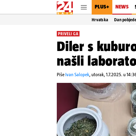
PLUS+
NEWS
Hrvatska
Dan pobjed
PRIVELI GA
Diler s kubur
našli laborato
Piše
Ivan Salopek
,
utorak, 1.7.2025. u 14:3