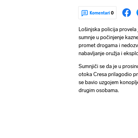
Komentari
0
Lošinjska policija provel
sumnje u počinjenje kazne
promet drogama i nedozvo
nabavljanje oružja i eksplo
Sumnjiči se da je u prosi
otoka Cresa prilagodio pr
se bavio uzgojem konoplje
drugim osobama.