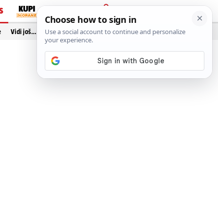
S
PRIJAVA
e
Vidi još…