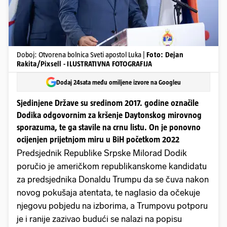
Doboj: Otvorena bolnica Sveti apostol Luka |
Foto: Dejan
Rakita/Pixsell - ILUSTRATIVNA FOTOGRAFIJA
Dodaj 24sata među omiljene izvore na Googleu
Sjedinjene Države su sredinom 2017. godine označile
Dodika odgovornim za kršenje Daytonskog mirovnog
sporazuma, te ga stavile na crnu listu. On je ponovno
ocijenjen prijetnjom miru u BiH početkom 2022
Predsjednik Republike Srpske Milorad Dodik
poručio je američkom republikanskome kandidatu
za predsjednika Donaldu Trumpu da se čuva nakon
novog pokušaja atentata, te naglasio da očekuje
njegovu pobjedu na izborima, a Trumpovu potporu
je i ranije zazivao budući se nalazi na popisu