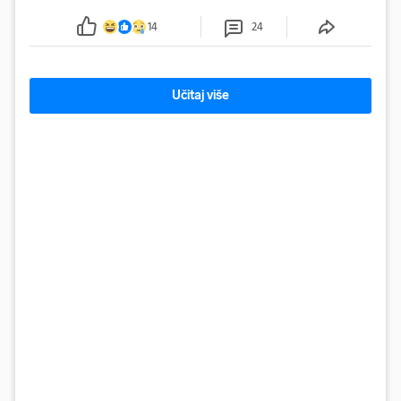
mora kolona duga oko tri kilometra
14
24
Učitaj više