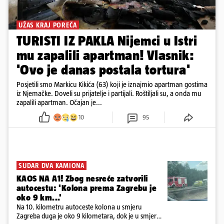
UŽAS KRAJ POREČA
TURISTI IZ PAKLA Nijemci u Istri
mu zapalili apartman! Vlasnik:
'Ovo je danas postala tortura'
Posjetili smo Markicu Kikića (63) koji je iznajmio apartman gostima
iz Njemačke. Doveli su prijatelje i partijali. Roštiljali su, a onda mu
zapalili apartman. Očajan je...
10
95
SUDAR DVA KAMIONA
KAOS NA A1! Zbog nesreće zatvorili
autocestu: 'Kolona prema Zagrebu je
oko 9 km...'
Na 10. kilometru autoceste kolona u smjeru
Zagreba duga je oko 9 kilometara, dok je u smjeru