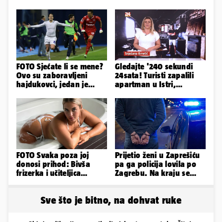
FOTO Sjećate li se mene?
Gledajte '240 sekundi
Ovo su zaboravljeni
24sata! Turisti zapalili
hajdukovci, jedan je
apartman u Istri,
napuhao 3,3 promila...
vlasnik: 'Sezona mi je
završena'
FOTO Svaka poza joj
Prijetio ženi u Zaprešiću
donosi prihod: Bivša
pa ga policija lovila po
frizerka i učiteljica
Zagrebu. Na kraju se
oblinama je zapalila
pijan zabio u ogradu
Instagram
Sve što je bitno, na dohvat ruke