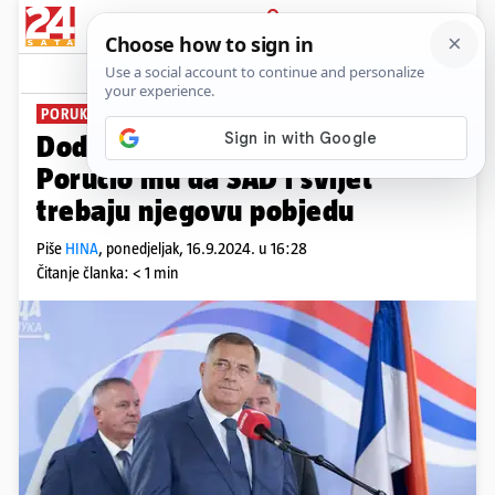
PRIJAVA
News
Komentari
5
PORUKE S CRNELISTE
Dodik se ulizuje Trumpu:
Poručio mu da SAD i svijet
trebaju njegovu pobjedu
Piše
HINA
,
ponedjeljak, 16.9.2024. u 16:28
Čitanje članka: < 1 min