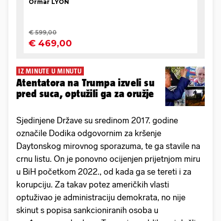
IZ MINUTE U MINUTU
Atentatora na Trumpa izveli su
pred suca, optužili ga za oružje
Sjedinjene Države su sredinom 2017. godine
označile Dodika odgovornim za kršenje
Daytonskog mirovnog sporazuma, te ga stavile na
crnu listu. On je ponovno ocijenjen prijetnjom miru
u BiH početkom 2022., od kada ga se tereti i za
korupciju. Za takav potez američkih vlasti
optuživao je administraciju demokrata, no nije
skinut s popisa sankcioniranih osoba u