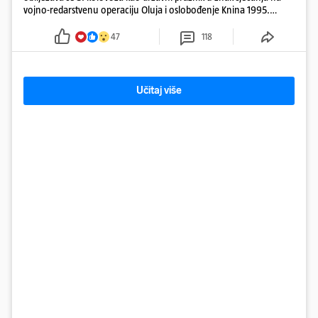
vojno-redarstvenu operaciju Oluja i oslobođenje Knina 1995.
godine
47
118
Učitaj više