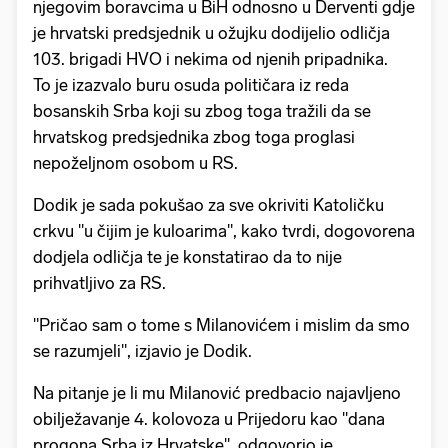
njegovim boravcima u BiH odnosno u Derventi gdje
je hrvatski predsjednik u ožujku dodijelio odličja
103. brigadi HVO i nekima od njenih pripadnika.
To je izazvalo buru osuda političara iz reda
bosanskih Srba koji su zbog toga tražili da se
hrvatskog predsjednika zbog toga proglasi
nepoželjnom osobom u RS.
Dodik je sada pokušao za sve okriviti Katoličku
crkvu "u čijim je kuloarima", kako tvrdi, dogovorena
dodjela odličja te je konstatirao da to nije
prihvatljivo za RS.
"Pričao sam o tome s Milanovićem i mislim da smo
se razumjeli", izjavio je Dodik.
Na pitanje je li mu Milanović predbacio najavljeno
obilježavanje 4. kolovoza u Prijedoru kao "dana
progona Srba iz Hrvatske", odgovorio je