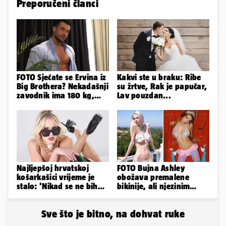
Preporučeni članci
FOTO Sjećate se Ervina iz
Kakvi ste u braku: Ribe
Big Brothera? Nekadašnji
su žrtve, Rak je papučar,
zavodnik ima 180 kg,
Lav pouzdan...
evo kako izgleda
Najljepšoj hrvatskoj
FOTO Bujna Ashley
košarkašici vrijeme je
obožava premalene
stalo: 'Nikad se ne bih
bikinije, ali njezinim
fotografirala za
fanovima to uopće ne
Playboy...'
smeta
Sve što je bitno, na dohvat ruke