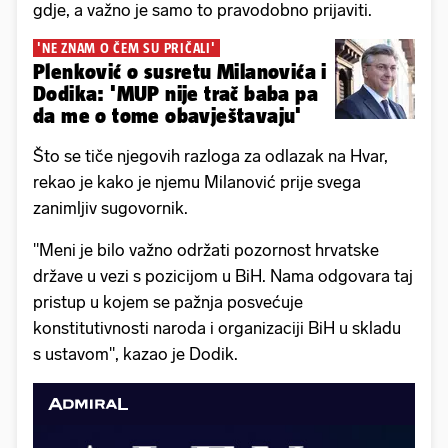
gdje, a važno je samo to pravodobno prijaviti.
'NE ZNAM O ČEM SU PRIČALI'
Plenković o susretu Milanovića i
Dodika: 'MUP nije trač baba pa
da me o tome obavještavaju'
Što se tiče njegovih razloga za odlazak na Hvar,
rekao je kako je njemu Milanović prije svega
zanimljiv sugovornik.
"Meni je bilo važno održati pozornost hrvatske
države u vezi s pozicijom u BiH. Nama odgovara taj
pristup u kojem se pažnja posvećuje
konstitutivnosti naroda i organizaciji BiH u skladu
s ustavom", kazao je Dodik.