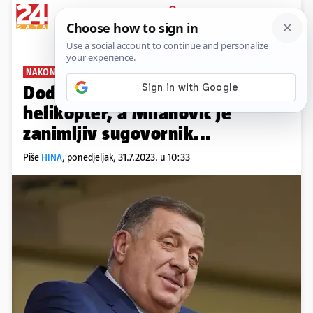
PRIJAVA
News
Komentari
19
NAKON POSJETA
Dodik: Vučić mi je dao svoj
helikopter, a Milanović je
zanimljiv sugovornik...
Piše
HINA
,
ponedjeljak, 31.7.2023. u 10:33