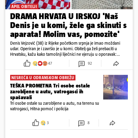
APEL OBITELJI
DRAMA HRVATA U IRSKOJ 'Naš
Denis je u komi, žele ga skinuti s
aparata! Molim vas, pomozite'
Denis Vejzović (38) iz Rijeke početkom srpnja je imao moždani
udar. Operiran je i završio je u komi. Obitelj ga želi prebaciti u
Hrvatsku, kažu kako tamošnji liječnici ne vjeruju u oporavak:
'Imamo 72 sata'
47
92
NESREĆA U ODRANSKOM OBREŽU
TEŠKA PROMETNA Tri osobe ostale
zarobljene u autu, vatrogasci ih
spašavali
Tri osobe ostale su zarobljene u autu, na terenu su
vatrogasci, Hitna pomoć i policija
3
8