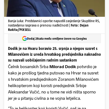
Banja Luka: Predstavnici oporbe napustili zasjedanje Skupštine RS,
nastavljena rasprava o prenosu nadležnosti |
Foto: Dejan
Rakita/PIXSELL
Dodaj 24sata među omiljene izvore na Googleu
Dodik je na Hvaru boravio 25. srpnja a njegov susret s
Milanovićem iz ureda hrvatskog predsjednika naknadno
su nazvali uobičajenim radnim sastankom
Čelnik bosanskih Srba
Milorad Dodik
potvrdio je
kako je prošlog tjedna putovao na Hrvar na susret
s hrvatskim predsjednikom Zoranom Milanovićem
helikopterom koji koristi predsjednik Srbije
Aleksandar Vučić, no u tome ne vidi ništa sporno
jer je u pitanju civilna a ne vojna letjelica.
"To je helikopter koji koristi Vučić, naš je na