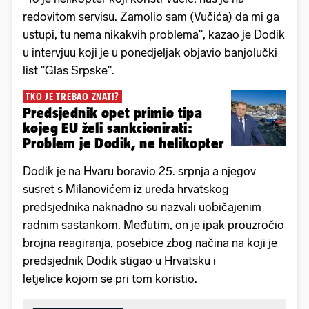
redovitom servisu. Zamolio sam (Vučića) da mi ga
ustupi, tu nema nikakvih problema", kazao je Dodik
u intervjuu koji je u ponedjeljak objavio banjolučki
list "Glas Srpske".
TKO JE TREBAO ZNATI?
Predsjednik opet primio tipa
kojeg EU želi sankcionirati:
Problem je Dodik, ne helikopter
Dodik je na Hvaru boravio 25. srpnja a njegov
susret s Milanovićem iz ureda hrvatskog
predsjednika naknadno su nazvali uobičajenim
radnim sastankom. Međutim, on je ipak prouzročio
brojna reagiranja, posebice zbog načina na koji je
predsjednik Dodik stigao u Hrvatsku i
letjelice kojom se pri tom koristio.