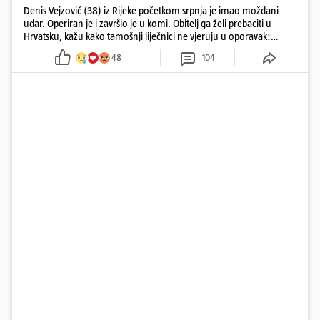
Denis Vejzović (38) iz Rijeke početkom srpnja je imao moždani
udar. Operiran je i završio je u komi. Obitelj ga želi prebaciti u
Hrvatsku, kažu kako tamošnji liječnici ne vjeruju u oporavak:
'Imamo 72 sata'
48
104