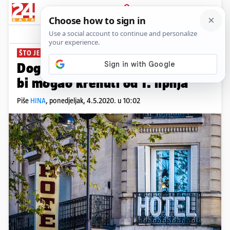
PRIJAVA
News
Komentari
33
ŠTO JE SA SEZONOM?
Dogovaraju se mjere: Turizam
bi mogao krenuti od 1. lipnja
Piše
HINA
,
ponedjeljak, 4.5.2020. u 10:02