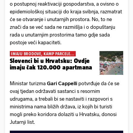
o postupnoj reaktivaciji gospodarstva, a ovisno o
epidemiološkoj situaciji do kraja svibnja, razmatrat
će se otvaranje i unutarnjih prostora. No, to ne
znači da se već sada ne razmišlja i o dopuštanju
rada u unutarnjim prostorima tamo gdje sada
postoje veći kapaciteti.
IMAJU BRODOVE, KAMP PARCELE...
Slovenci bi u Hrvatsku: Ovdje
imaju čak 120.000 apartmana
Ministar turizma
Gari Cappelli
potvrđuje da će se
ovaj tjedan održavati sastanci s resornim
udrugama, a trebali bi se nastaviti i razgovori s
ministrima nama bližih država, iz kojih bi turisti
mogli preko koridora dolaziti u Hrvatsku, donosi
Jutarnji list.