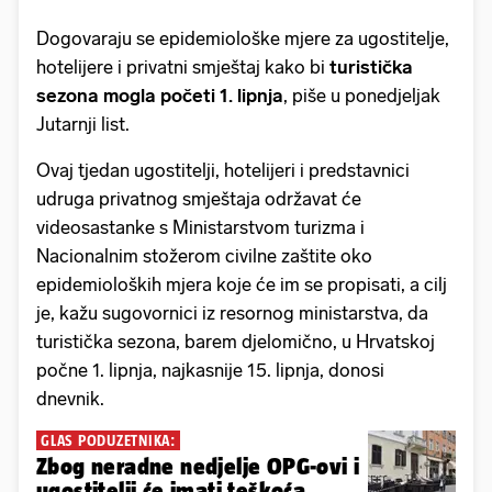
Dogovaraju se epidemiološke mjere za ugostitelje,
hotelijere i privatni smještaj kako bi
turistička
sezona mogla početi 1. lipnja
, piše u ponedjeljak
Jutarnji list.
Ovaj tjedan ugostitelji, hotelijeri i predstavnici
udruga privatnog smještaja održavat će
videosastanke s Ministarstvom turizma i
Nacionalnim stožerom civilne zaštite oko
epidemioloških mjera koje će im se propisati, a cilj
je, kažu sugovornici iz resornog ministarstva, da
turistička sezona, barem djelomično, u Hrvatskoj
počne 1. lipnja, najkasnije 15. lipnja, donosi
dnevnik.
GLAS PODUZETNIKA:
Zbog neradne nedjelje OPG-ovi i
ugostitelji će imati teškoća