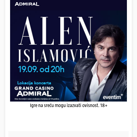
Igre na sreću mogu izazvati ovisnost. 18+