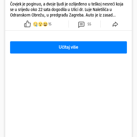
Čovjek je poginuo, a dvoje ljudi je ozlijeđeno u teškoj nesreći koja
se u srijedu oko 22 sata dogodila u Ulici dr. Luje Naletilića u
Odranskom Obrežu, u predgrađu Zagreba. Auto je iz zasad
neutvrđenih razloga sletio s kolnika, a od siline udara vozilo se
15
55
prepolovilo.
Učitaj više