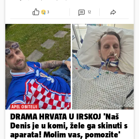
3
12
APEL OBITELJI
DRAMA HRVATA U IRSKOJ 'Naš
Denis je u komi, žele ga skinuti s
aparata! Molim vas, pomozite'