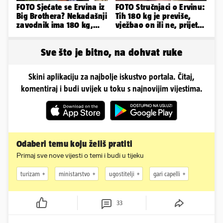
FOTO Sjećate se Ervina iz
FOTO Stručnjaci o Ervinu:
Big Brothera? Nekadašnji
Tih 180 kg je previše,
zavodnik ima 180 kg,
vježbao on ili ne, prijete
evo kako izgleda
mu mnoge komplikacije
Sve što je bitno, na dohvat ruke
Skini aplikaciju za najbolje iskustvo portala. Čitaj,
komentiraj i budi uvijek u toku s najnovijim vijestima.
Odaberi temu koju želiš pratiti
Primaj sve nove vijesti o temi i budi u tijeku
turizam
ministarstvo
ugostitelji
gari capelli
33