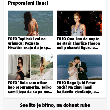
Preporučeni članci
FOTO Toplinski val na
FOTO Ona kao da uopće
vrhuncu: Poznate
ne stari! Charlize Theron
Hrvatice znaju da je spas
voli pokazati figuru u
u minijaturnom bikiniju
golišavim izdanjima...
FOTO 'Dala sam otkaz
FOTO Koga ljubi Petar
kao programerka. Toliko
Sučić? Na zimu imali
sam lijepa da su po meni
bajkovito vjenčanje, a
napravili lutku'
sada je na svijet stigao -
sin!
Sve što je bitno, na dohvat ruke