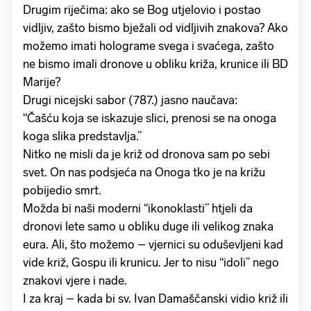
Drugim riječima: ako se Bog utjelovio i postao
vidljiv, zašto bismo bježali od vidljivih znakova? Ako
možemo imati holograme svega i svaćega, zašto
ne bismo imali dronove u obliku križa, krunice ili BD
Marije?
Drugi nicejski sabor (787.) jasno naučava:
“Čašću koja se iskazuje slici, prenosi se na onoga
koga slika predstavlja.”
Nitko ne misli da je križ od dronova sam po sebi
svet. On nas podsjeća na Onoga tko je na križu
pobijedio smrt.
Možda bi naši moderni “ikonoklasti” htjeli da
dronovi lete samo u obliku duge ili velikog znaka
eura. Ali, što možemo – vjernici su oduševljeni kad
vide križ, Gospu ili krunicu. Jer to nisu “idoli” nego
znakovi vjere i nade.
I za kraj – kada bi sv. Ivan Damaščanski vidio križ ili