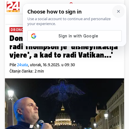
PRIJAVA
News
Komentari
28
DRONOVI RAZDORA
Don Stojić o dronovima: 'Kad to
radi Thompson je 'disneyfikacija
vjere', a kad to radi Vatikan...'
Piše
24sata
,
utorak, 16.9.2025. u 09:30
Čitanje članka: 2 min