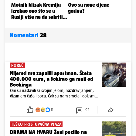
Komentari
28
POREČ
Nijemci mu zapalili apartman. Šteta
400.000 eura, a šokirao ga mail od
Bookinga
Oni su nastavili sa svojim jelom, nazdravljanjem,
dizanjem čaša i boca. Čak su nam smetali dok smo
u panici kupili crijeva kako bismo pokušali ugasiti
požar, rekao je vlasnik
11
92
TEŠKO PRISTUPAČNA PLAŽA
DRAMA NA HVARU Ženi pozlilo na