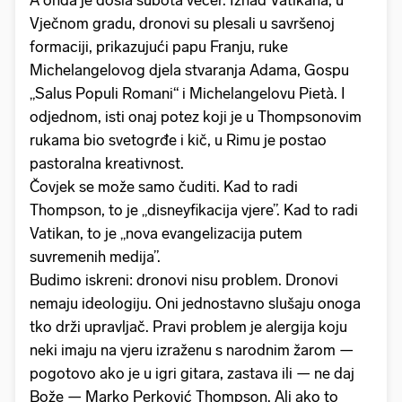
A onda je došla subota večer. Iznad Vatikana, u
Vječnom gradu, dronovi su plesali u savršenoj
formaciji, prikazujući papu Franju, ruke
Michelangelovog djela stvaranja Adama, Gospu
„Salus Populi Romani“ i Michelangelovu Pietà. I
odjednom, isti onaj potez koji je u Thompsonovim
rukama bio svetogrđe i kič, u Rimu je postao
pastoralna kreativnost.
Čovjek se može samo čuditi. Kad to radi
Thompson, to je „disneyfikacija vjere”. Kad to radi
Vatikan, to je „nova evangelizacija putem
suvremenih medija”.
Budimo iskreni: dronovi nisu problem. Dronovi
nemaju ideologiju. Oni jednostavno slušaju onoga
tko drži upravljač. Pravi problem je alergija koju
neki imaju na vjeru izraženu s narodnim žarom —
pogotovo ako je u igri gitara, zastava ili — ne daj
Bože — Marko Perković Thompson. Ali ako to