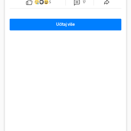
5
17
Učitaj više