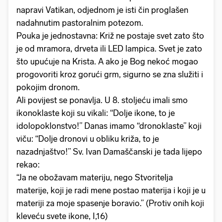
napravi Vatikan, odjednom je isti čin proglašen
nadahnutim pastoralnim potezom.
Pouka je jednostavna: Križ ne postaje svet zato što
je od mramora, drveta ili LED lampica. Svet je zato
što upućuje na Krista. A ako je Bog nekoć mogao
progovoriti kroz gorući grm, sigurno se zna služiti i
pokojim dronom.
Ali povijest se ponavlja. U 8. stoljeću imali smo
ikonoklaste koji su vikali: “Dolje ikone, to je
idolopoklonstvo!” Danas imamo “dronoklaste” koji
viču: “Dolje dronovi u obliku križa, to je
nazadnjaštvo!” Sv. Ivan Damaščanski je tada lijepo
rekao:
“Ja ne obožavam materiju, nego Stvoritelja
materije, koji je radi mene postao materija i koji je u
materiji za moje spasenje boravio.” (Protiv onih koji
kleveću svete ikone, I,16)