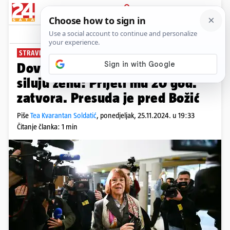
PRIJAVA
News
Komentari
0
STRAVIČAN SLUČAJ
Doveo je 50 muškaraca da mu
siluju ženu: Prijeti mu 20 god.
zatvora. Presuda je pred Božić
Piše
Tea Kvarantan Soldatić
,
ponedjeljak, 25.11.2024. u 19:33
Čitanje članka: 1 min