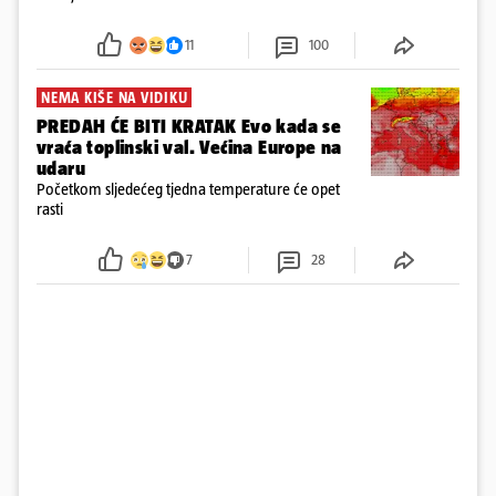
u panici kupili crijeva kako bismo pokušali ugasiti
požar, rekao je vlasnik
11
100
NEMA KIŠE NA VIDIKU
PREDAH ĆE BITI KRATAK Evo kada se
vraća toplinski val. Većina Europe na
udaru
Početkom sljedećeg tjedna temperature će opet
rasti
7
28