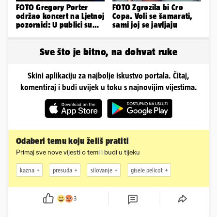
FOTO Gregory Porter
FOTO Zgrozila bi Cro
održao koncert na Ljetnoj
Copa. Voli se šamarati,
pozornici: U publici su
sami joj se javljaju
bili Mateša i Blanka
Sve što je bitno, na dohvat ruke
Skini aplikaciju za najbolje iskustvo portala. Čitaj,
komentiraj i budi uvijek u toku s najnovijim vijestima.
Odaberi temu koju želiš pratiti
Primaj sve nove vijesti o temi i budi u tijeku
kazna
presuda
silovanje
gisele pelicot
3