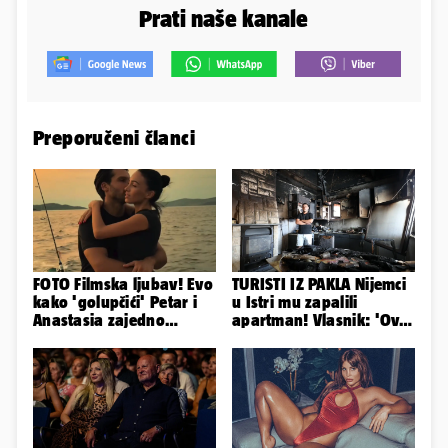
Prati naše kanale
Preporučeni članci
FOTO Filmska ljubav! Evo
TURISTI IZ PAKLA Nijemci
kako 'golupčići' Petar i
u Istri mu zapalili
Anastasia zajedno
apartman! Vlasnik: 'Ovo
provode ljetne dane
je danas postala tortura'