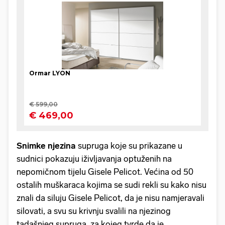
Snimke njezina
supruga koje su prikazane u
sudnici pokazuju iživljavanja optuženih na
nepomičnom tijelu Gisele Pelicot. Većina od 50
ostalih muškaraca kojima se sudi rekli su kako nisu
znali da siluju Gisele Pelicot, da je nisu namjeravali
silovati, a svu su krivnju svalili na njezinog
tadašnjeg supruga, za kojeg tvrde da je