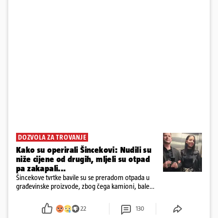
DOZVOLA ZA TROVANJE
Kako su operirali Šincekovi: Nudili su
niže cijene od drugih, mljeli su otpad
pa zakapali...
Šincekove tvrtke bavile su se preradom otpada u
građevinske proizvode, zbog čega kamioni, bale
plastike i samljeveni materijal dugo nisu izazivali
sumnju
22
130